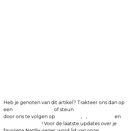
Blijf op de hoogte van jouw
favoriete Netflix-films en -series
Heb je genoten van dit artikel? Trakteer ons dan op
een
(virtuele) koffie
of steun
The Nerd Shepherd
door ons te volgen op
Facebook
,
X
,
Instagram
en
Google Nieuws
! Voor de laatste updates over je
favoriete Netflix-series, word lid van onze
Alles over