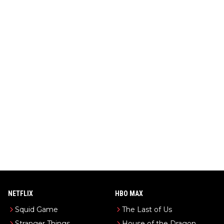
NETFLIX
HBO MAX
Squid Game
The Last of Us
Stranger Things
House of the Dragon