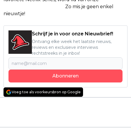
Netflix Facebook-groep.
Zo mis je geen enkel
nieuwtje!
Schrijf je in voor onze Nieuwbrief!
Ontvang elke week het laatste nieuws,
reviews en exclusieve interviews
rechtstreeks in je inbox!
Abonneren
Voeg toe als voorkeursbron op Google
Vorig artikel
Volgend artikel
Marcel Theroux duikt
Spannende Zweedse
met gloednieuwe
rampenfilm is een
true crime-docu in
dikke aanrader voor
bizarre bankroof
Netflix-abonnees