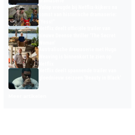
dramaserie
Volop vreugde bij Netflix-kijkers na
komst van historische dramaserie:
"Yess!"
Netflix deelt officiële trailer van
nieuwe Deense thriller 'The Secret
Woman'
Australische dramaserie met Hugo
Weaving is binnenkort te zien op
Netflix
Netflix deelt spannende trailer van
gloednieuw seizoen 'Beauty in Black'
Meer artikelen