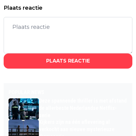
Plaats reactie
PLAATS REACTIE
POPULAR NEWS
Deze spannende thriller is met afstand
de allerbeste Nederlandse Netflix-
serie
Kijkers zijn na één aflevering al
verkocht aan nieuwe mysterieuze