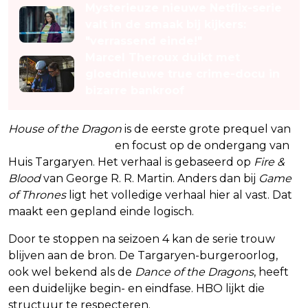
Mysterieuze nieuwe Netflix-serie
valt in de smaak bij kijkers:
"verrassend einde!"
Marcel Theroux duikt met
gloednieuwe true crime-docu in
bizarre bankroof
House of the Dragon
is de eerste grote prequel van
Game of Thrones
en focust op de ondergang van
Huis Targaryen. Het verhaal is gebaseerd op
Fire &
Blood
van George R. R. Martin. Anders dan bij
Game
of Thrones
ligt het volledige verhaal hier al vast. Dat
maakt een gepland einde logisch.
Door te stoppen na seizoen 4 kan de serie trouw
blijven aan de bron. De Targaryen-burgeroorlog,
ook wel bekend als de
Dance of the Dragons
, heeft
een duidelijke begin- en eindfase. HBO lijkt die
structuur te respecteren.