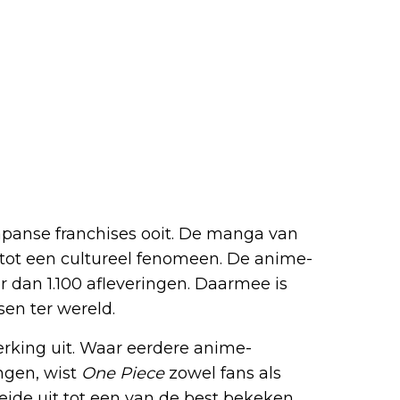
Japanse franchises ooit. De manga van
t tot een cultureel fenomeen. De anime-
er dan 1.100 afleveringen. Daarmee is
en ter wereld.
erking uit. Waar eerdere anime-
ngen, wist
One Piece
zowel fans als
oeide uit tot een van de best bekeken