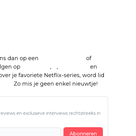
 ons dan op een
(virtuele) koffie
of
olgen op
Facebook
,
X
,
Instagram
en
ver je favoriete Netflix-series, word lid
roep.
Zo mis je geen enkel nieuwtje!
eviews en exclusieve interviews rechtstreeks in
Abonneren