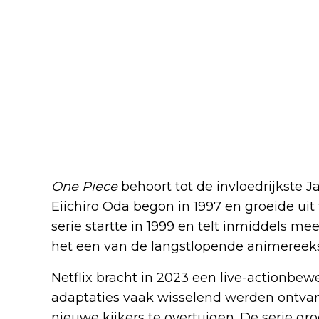
One Piece
behoort tot de invloedrijkste 
Eiichiro Oda begon in 1997 en groeide ui
serie startte in 1999 en telt inmiddels me
het een van de langstlopende animereeks
Netflix bracht in 2023 een live-actionbew
adaptaties vaak wisselend werden ontva
nieuwe kijkers te overtuigen. De serie gr