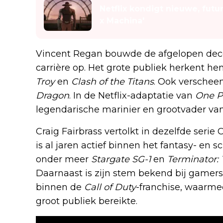
Netflix kondigt nieuwe, futu
x Machina'
Vincent Regan bouwde de afgelopen dece
carrière op. Het grote publiek herkent h
Troy
en
Clash of the Titans
. Ook verscheen
Dragon
. In de Netflix-adaptatie van
One P
legendarische marinier en grootvader van
Craig Fairbrass vertolkt in dezelfde serie 
is al jaren actief binnen het fantasy- en sc
onder meer
Stargate SG-1
en
Terminator:
Daarnaast is zijn stem bekend bij gamers
binnen de
Call of Duty
-franchise, waarmee
groot publiek bereikte.