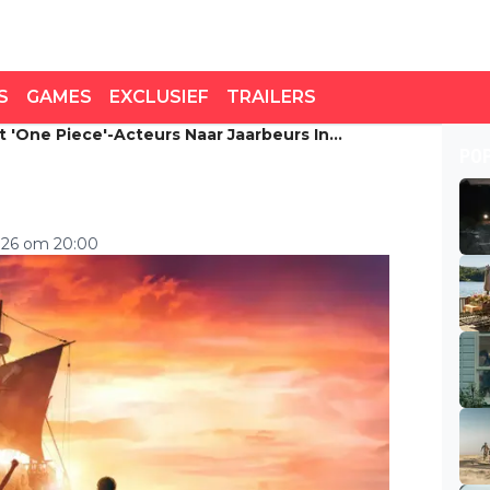
S
GAMES
EXCLUSIEF
TRAILERS
t 'One Piece'-Acteurs Naar Jaarbeurs In
 'One Piece'-acteurs naar
PO
2026 om 20:00