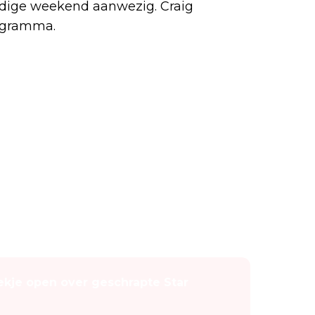
ledige weekend aanwezig. Craig
rogramma.
kje open over geschrapte Star