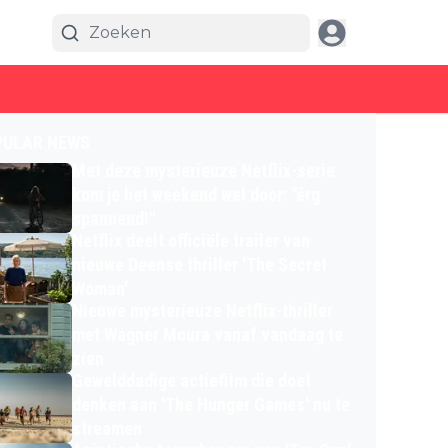
PULAR NEWS
Met deze mysterieuze Netflix-serie
kom je het weekend wel door: "érg
spannend!"
Netflix deelt officiële trailer van
nieuwe Deense thriller 'The Secret
Woman'
Nieuwe mysterieuze Netflix-thriller
met Wagner Moura vanaf vandaag te
zien
Gewelddadige actiefilm die doet
denken aan 'The Hunger Games' nu te
streamen