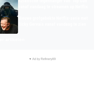
Aziatische tegenhanger van 'Top Gun'
vanaf vandaag te streamen op Netflix
Nieuwe grofgebekte Netflix-serie met
Ricky Gervais vanaf vandaag te zien
r artikelen
▼ Ad by Refinery89