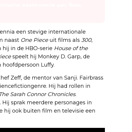
ristische westernserie aan: 'Bass
nnia een stevige internationale
em naast
One Piece
uit films als
300
,
 hij in de HBO-serie
House of the
iece
speelt hij Monkey D. Garp, de
 hoofdpersoon Luffy.
Chef Zeff, de mentor van Sanji. Fairbrass
iencefictiongenre. Hij had rollen in
 The Sarah Connor Chronicles
.
. Hij sprak meerdere personages in
 hij ook buiten film en televisie een