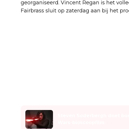
georganiseerd. Vincent Regan is het vol
Fairbrass sluit op zaterdag aan bij het p
Lees ook
Steven Soderbergh doet boe
Wars-bioscoopfilm