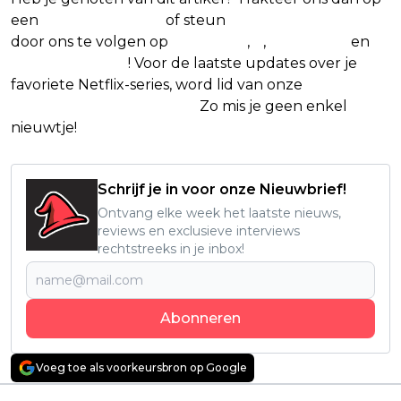
een
(virtuele) koffie
of steun
The Nerd Shepherd
door ons te volgen op
Facebook
,
X
,
Instagram
en
Google Nieuws
! Voor de laatste updates over je
favoriete Netflix-series, word lid van onze
Alles over
Netflix Facebook-groep
.
Zo mis je geen enkel
nieuwtje!
Schrijf je in voor onze Nieuwbrief!
Ontvang elke week het laatste nieuws,
reviews en exclusieve interviews
rechtstreeks in je inbox!
Abonneren
Voeg toe als voorkeursbron op Google
Vorig artikel
Volgend artikel