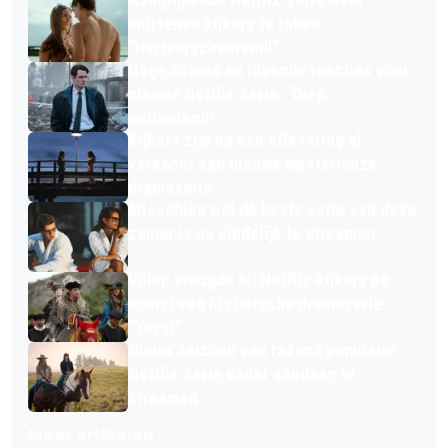
miljoenen kijkers te raken:
"Hartverscheurend!"
Hoge scores en lovende reacties voor
nieuwe Netflix-serie: "Diep
ontroerend!"
Kijkers zijn na één aflevering al
verkocht aan nieuwe mysterieuze
dramaserie
Misschien wel dé beste serie van deze
zomer is nu eindelijk te streamen
Volop vreugde bij Netflix-kijkers na
komst van historische dramaserie:
"Yess!"
Nieuw seizoen van razend populaire
Netflix-serie vanaf vandaag te
streamen
Meer artikelen