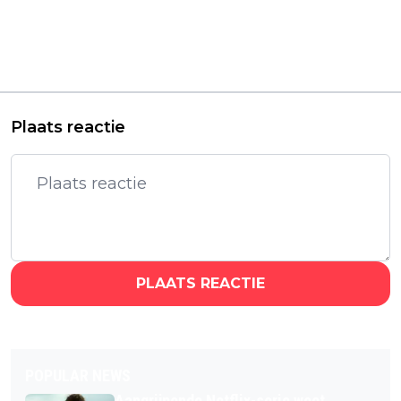
Nieuwe Netflix-serie
Warner Bros. deelt
over berucht UFO-
nieuwe teaser van
incident zorgt al
aankomende Lord of
direct voor de nodige
the Rings-film 'The
ophef
War of the Rohirrim'
Plaats reactie
PLAATS REACTIE
POPULAR NEWS
Aangrijpende Netflix-serie weet