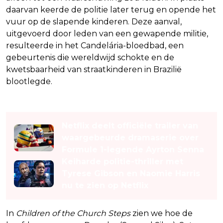
daarvan keerde de politie later terug en opende het
vuur op de slapende kinderen. Deze aanval,
uitgevoerd door leden van een gewapende militie,
resulteerde in het Candelária-bloedbad, een
gebeurtenis die wereldwijd schokte en de
kwetsbaarheid van straatkinderen in Brazilië
blootlegde.
Lees ook
Netflix deelt officiële trailer van
waargebeurde dramaserie over
Formule 1-legende Ayrton Senna
Keiharde politie-thriller met
Tyrese Gibson en Naomie Harris
nu te zien op Netflix
In
Children of the Church Steps
zien we hoe de