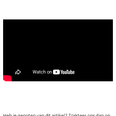
Blijf op de hoogte van jouw favoriete
Netflix-films en -series
Heb je genoten van dit artikel? Trakteer ons dan op