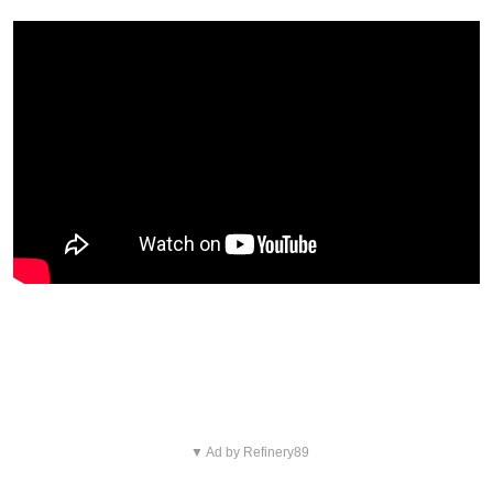
Blijf op de hoogte van jouw favoriete films
en series
▼ Ad by Refinery89