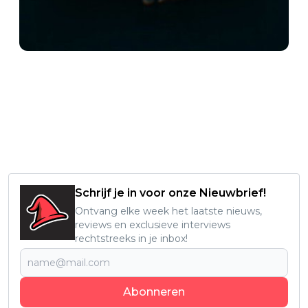
9:11 PM · Dec 19, 2024
29
Reply
Copy link
Read 2 replies
Schrijf je in voor onze Nieuwbrief!
Ontvang elke week het laatste nieuws,
reviews en exclusieve interviews
rechtstreeks in je inbox!
Abonneren