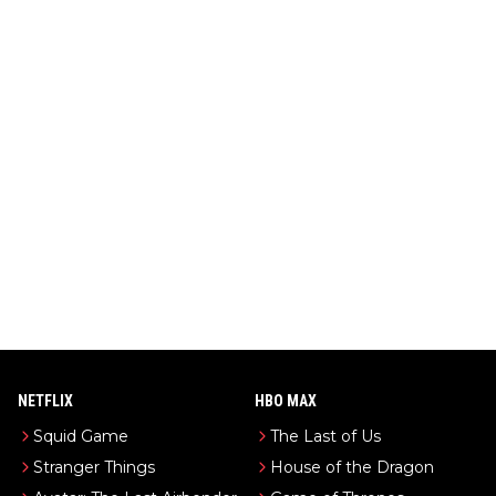
NETFLIX
HBO MAX
Squid Game
The Last of Us
Stranger Things
House of the Dragon