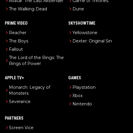
Avatar: The Last Airbender
Game of Thrones
The Walking Dead
Dune
PRIME VIDEO
SKYSHOWTIME
Reacher
Yellowstone
The Boys
Dexter: Original Sin
Fallout
The Lord of the Rings: The
Rings of Power
APPLE TV+
GAMES
Monarch: Legacy of
Playstation
Monsters
Xbox
Severance
Nintendo
PARTNERS
Screen Vice