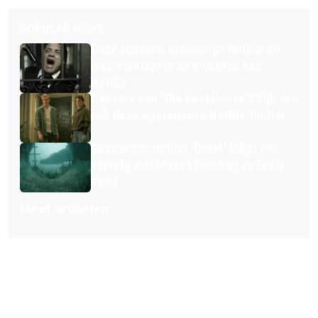
POPULAR NEWS
Deze obscure, bloederige thriller zit
diep verstopt in de krochten van
Netflix
Genoten van 'The Last House'? Kijk dan
ook deze mysterieuze Netflix-thriller
Spannende thriller 'Crawl' krijgt een
vervolg met Mason Gooding en Emily
Rudd
Meer artikelen