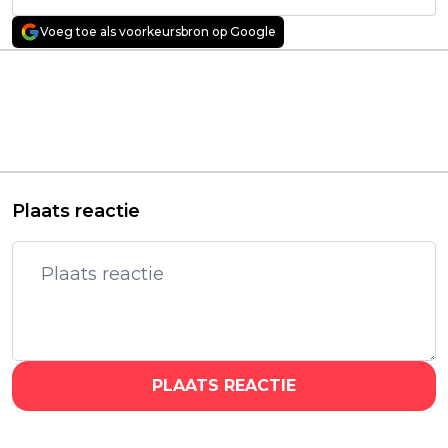
Voeg toe als voorkeursbron op Google
Vorig artikel
Volgend artikel
Netflix verrast
Spannende
abonnees vandaag
rechtbankthriller
met de komst van drie
'Juror #2' van Clint
iconische romcom-
Eastwood vanaf
klassiekers
vandaag te streamen
Plaats reactie
PLAATS REACTIE