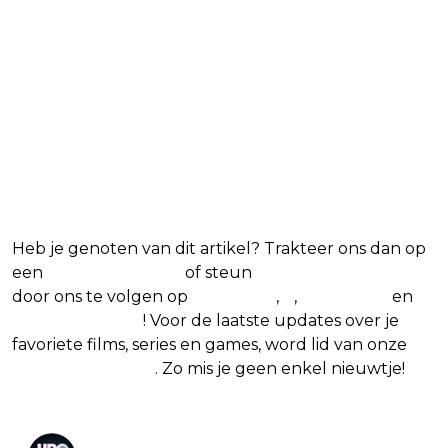
Heb je genoten van dit artikel? Trakteer ons dan op
een
(virtuele) koffie
of steun
The Nerd Shepherd
door ons te volgen op
Facebook
,
X
,
Instagram
en
Google Nieuws
! Voor de laatste updates over je
favoriete films, series en games, word lid van onze
Facebook-groep
. Zo mis je geen enkel nieuwtje!
HBO Max PR