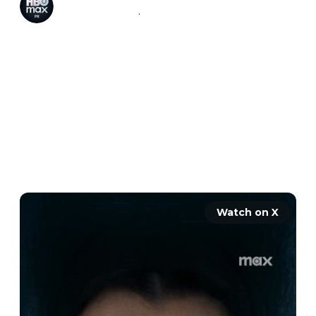
@
HBOMaxPR
·
Follow
.
@HBO
 Original drama series 
#DuneProphecy
, co-produced with 
@Legendary
 Television, has been 
renewed for a second season, ahead of 
the season one finale debuting Sunday, 
December 22 at 9:00 p.m. ET: 
streamonm.ax/DuneProphecyS2
Watch on X