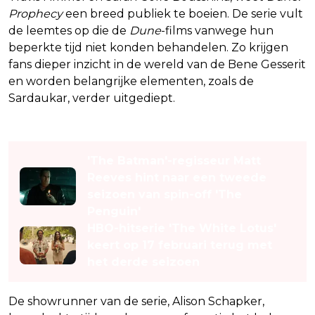
Prophecy
een breed publiek te boeien. De serie vult
de leemtes op die de
Dune
-films vanwege hun
beperkte tijd niet konden behandelen. Zo krijgen
fans dieper inzicht in de wereld van de Bene Gesserit
en worden belangrijke elementen, zoals de
Sardaukar, verder uitgediept.
Lees ook
'The Batman'-regisseur Matt
Reeves hint naar een tweede
seizoen van spin-off 'The
Penguin'
HBO-hitserie 'The White Lotus'
keert op 17 februari terug met
het derde seizoen
De showrunner van de serie, Alison Schapker,