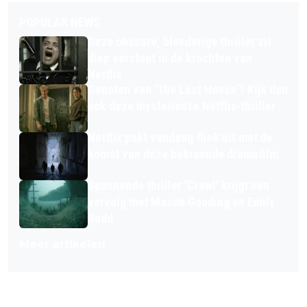
POPULAR NEWS
Deze obscure, bloederige thriller zit
diep verstopt in de krochten van
Netflix
Genoten van 'The Last House'? Kijk dan
ook deze mysterieuze Netflix-thriller
Netflix pakt vandaag flink uit met de
komst van deze bekroonde dramafilm
Spannende thriller 'Crawl' krijgt een
vervolg met Mason Gooding en Emily
Rudd
Meer artikelen