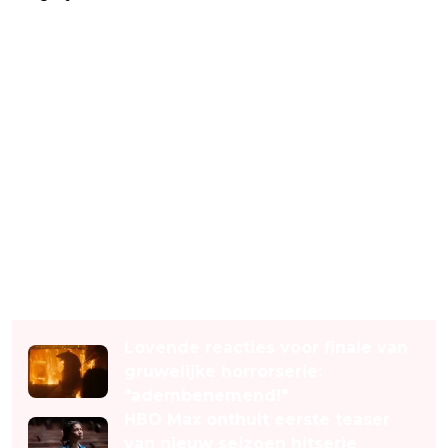
Lees ook
Lovende reacties voor finale van
gruwelijke horrorserie:
"adembenemend!"
HBO Max onthult eerste teaser
van nieuw seizoen hitserie