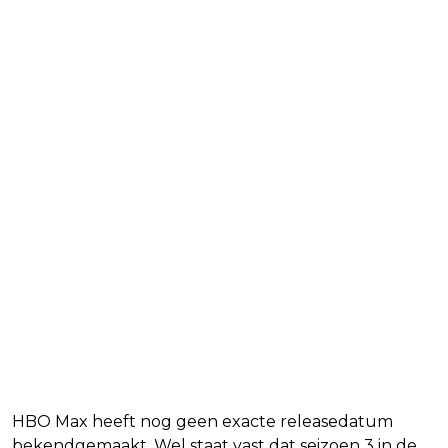
Wanneer verschijnt House of
the Dragon seizoen 3?
HBO Max heeft nog geen exacte releasedatum
bekendgemaakt. Wel staat vast dat seizoen 3 in de