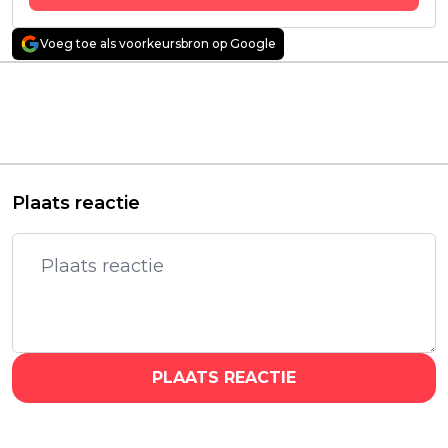
Voeg toe als voorkeursbron op Google
Vorig artikel
Volgend artikel
Veel Netflix-kijkers
Nieuwe thrillerserie
voor nieuwe Spaanse
maakt diepe indruk
thrillerserie: "in één
op kijkers: "nóg beter
keer uitgekeken!"
dan ik had verwacht!"
Plaats reactie
PLAATS REACTIE