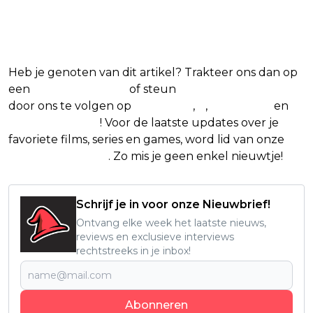
Blijf op de hoogte van jouw
favoriete films en series
Heb je genoten van dit artikel? Trakteer ons dan op
een
(virtuele) koffie
of steun
The Nerd Shepherd
door ons te volgen op
Facebook
,
X
,
Instagram
en
Google Nieuws
! Voor de laatste updates over je
favoriete films, series en games, word lid van onze
Facebook-groep
. Zo mis je geen enkel nieuwtje!
Schrijf je in voor onze Nieuwbrief!
Ontvang elke week het laatste nieuws,
reviews en exclusieve interviews
rechtstreeks in je inbox!
Abonneren