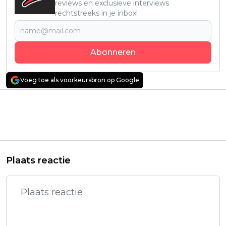
reviews en exclusieve interviews
rechtstreeks in je inbox!
Abonneren
Voeg toe als voorkeursbron op Google
Vorig artikel
Volgend artikel
'Widow’s Bay' trailer:
Absurde komedie met
Nieuwe thrillerserie
Jack Black en Paul
met 'The Beast in Me'-
Rudd vanaf vandaag
ster Matthew Rhys
te zien op Netflix
Plaats reactie