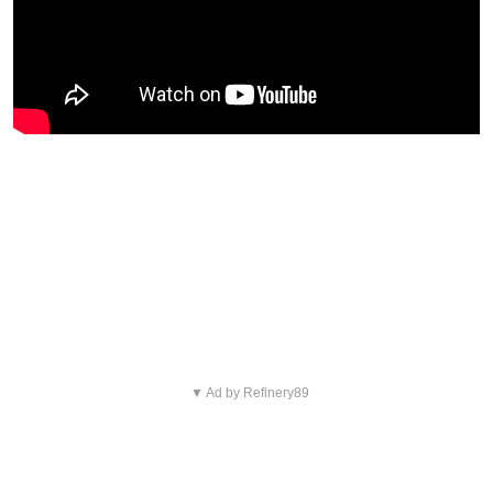
Blijf op de hoogte van jouw
favoriete Netflix-films en -
series
▼ Ad by Refinery89