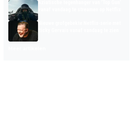
Aziatische tegenhanger van 'Top Gun'
vanaf vandaag te streamen op Netflix
Nieuwe grofgebekte Netflix-serie met
Ricky Gervais vanaf vandaag te zien
Meer artikelen