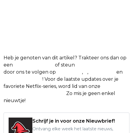
Heb je genoten van dit artikel? Trakteer ons dan op
een
(virtuele) koffie
of steun
The Nerd Shepherd
door ons te volgen op
Facebook
,
X
,
Instagram
en
Google Nieuws
! Voor de laatste updates over je
favoriete Netflix-series, word lid van onze
Alles over
Netflix Facebook-groep.
Zo mis je geen enkel
nieuwtje!
Schrijf je in voor onze Nieuwbrief!
Ontvang elke week het laatste nieuws,