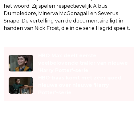
het woord. Zij spelen respectievelijk Albus
Dumbledore, Minerva McGonagall en Severus
Snape. De vertelling van de documentaire ligt in
handen van Nick Frost, die in de serie Hagrid speelt.
Lees ook
HBO Max deelt eerste
veelbelovende trailer van nieuwe
'Harry Potter'-serie
HBO-baas komt met zéér goed
nieuws over nieuwe 'Harry
Potter'-serie
Productie en toekomst van de
serie