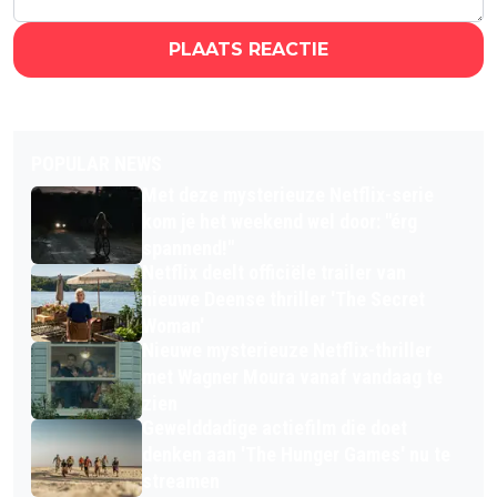
PLAATS REACTIE
POPULAR NEWS
Met deze mysterieuze Netflix-serie
kom je het weekend wel door: "érg
spannend!"
Netflix deelt officiële trailer van
nieuwe Deense thriller 'The Secret
Woman'
Nieuwe mysterieuze Netflix-thriller
met Wagner Moura vanaf vandaag te
zien
Gewelddadige actiefilm die doet
denken aan 'The Hunger Games' nu te
streamen