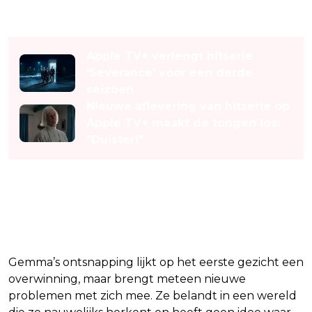
Lees ook
Apple TV+ verlengt hitserie
'Severance' voor een derde
seizoen
Nieuwe aflevering van hitserie op
Apple TV+ maakt de tongen los:
"Duister!"
Vrijheid, maar tegen welke
prijs?
Gemma’s ontsnapping lijkt op het eerste gezicht een
overwinning, maar brengt meteen nieuwe
problemen met zich mee. Ze belandt in een wereld