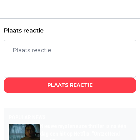
teaser van Alien-serie
terug met vervolg
laat niets aan de
van 'Egghead'-arc op
verbeelding over
Netflix
Plaats reactie
PLAATS REACTIE
POPULAR NEWS
Nieuwe mysterieuze thriller is na één
dag een hit op Netflix: "Ontzettend