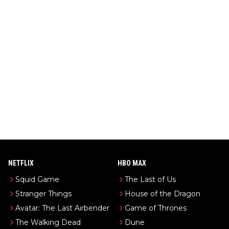
NETFLIX
HBO MAX
Squid Game
The Last of Us
Stranger Things
House of the Dragon
Avatar: The Last Airbender
Game of Thrones
The Walking Dead
Dune