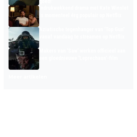
goed!"
Indrukwekkend drama met Kate Winslet
is momenteel érg populair op Netflix
Aziatische tegenhanger van 'Top Gun'
vanaf vandaag te streamen op Netflix
Makers van 'Saw' werken officieel aan
een gloednieuwe 'Leprechaun'-film
Meer artikelen