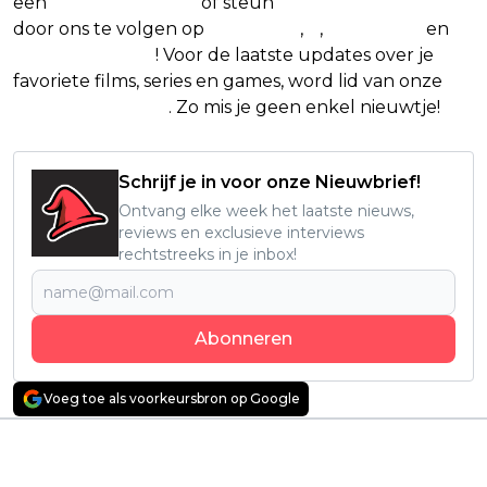
een
(virtuele) koffie
of steun
The Nerd Shepherd
door ons te volgen op
Facebook
,
X
,
Instagram
en
Google Nieuws
! Voor de laatste updates over je
favoriete films, series en games, word lid van onze
Facebook-groep
. Zo mis je geen enkel nieuwtje!
Schrijf je in voor onze Nieuwbrief!
Ontvang elke week het laatste nieuws,
reviews en exclusieve interviews
rechtstreeks in je inbox!
Abonneren
Voeg toe als voorkeursbron op Google
Vorig artikel
Volgend artikel
Xenomorphs op
'One Piece' anime
ramkoers: Nieuwe
keert binnenkort