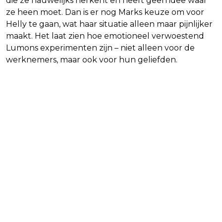
die ze nauwelijks herkent en heeft geen idee waar
ze heen moet. Dan is er nog Marks keuze om voor
Helly te gaan, wat haar situatie alleen maar pijnlijker
maakt. Het laat zien hoe emotioneel verwoestend
Lumons experimenten zijn – niet alleen voor de
werknemers, maar ook voor hun geliefden.
Wat gaat er met ‘Innie-Mark’
gebeuren?