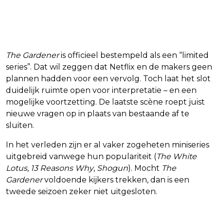
Komt er een seizoen 2 van The
Gardener?
The Gardener
is officieel bestempeld als een “limited
series”. Dat wil zeggen dat Netflix en de makers geen
plannen hadden voor een vervolg. Toch laat het slot
duidelijk ruimte open voor interpretatie – en een
mogelijke voortzetting. De laatste scène roept juist
nieuwe vragen op in plaats van bestaande af te
sluiten.
In het verleden zijn er al vaker zogeheten miniseries
uitgebreid vanwege hun populariteit (
The White
Lotus
,
13 Reasons Why
,
Shogun
). Mocht
The
Gardener
voldoende kijkers trekken, dan is een
tweede seizoen zeker niet uitgesloten.