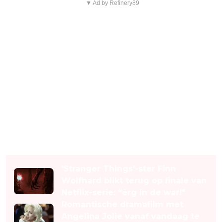
▼ Ad by Refinery89
Lees ook
'Stranger Things'-ster Finn
Wolfhard blikt terug op finale van
Netflix-serie: “érg in de war!"
Romantische dramafilm met
Angelina Jolie vanaf vandaag te