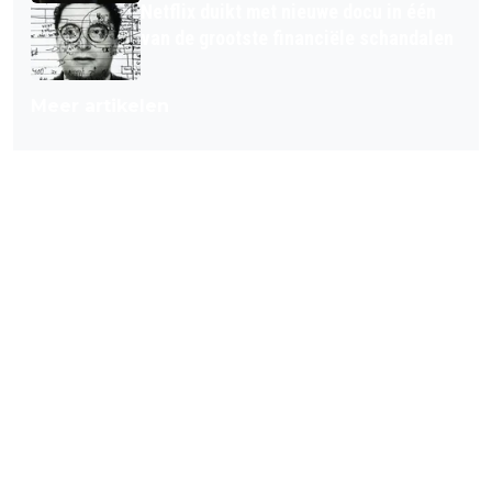
Netflix duikt met nieuwe docu in één
van de grootste financiële schandalen
Meer artikelen