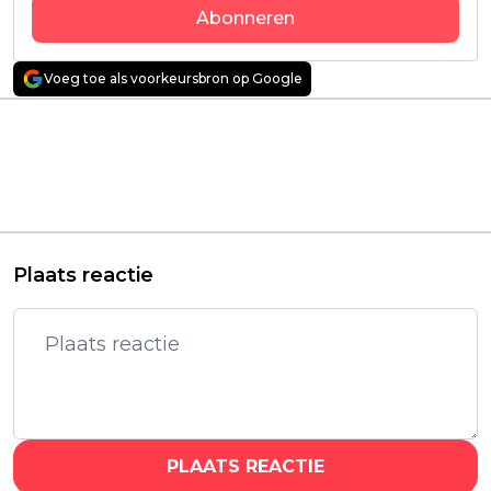
Abonneren
Voeg toe als voorkeursbron op Google
Vorig artikel
Volgend artikel
Apocalyptische
Officieel: HBO Max
Netflix-serie van 'La
onthult eerste namen
Casa de Papel'-makers
voor aankomende
vanaf september te
'Harry Potter'-serie
zien
Plaats reactie
PLAATS REACTIE