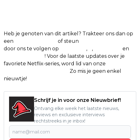
Blijf op de hoogte van jouw favoriete
Netflix-films en -series
Heb je genoten van dit artikel? Trakteer ons dan op
een
(virtuele) koffie
of steun
The Nerd Shepherd
door ons te volgen op
Facebook
,
X
,
Instagram
en
Google Nieuws
! Voor de laatste updates over je
favoriete Netflix-series, word lid van onze
Alles over
Netflix Facebook-groep
.
Zo mis je geen enkel
nieuwtje!
Schrijf je in voor onze Nieuwbrief!
Ontvang elke week het laatste nieuws,
reviews en exclusieve interviews
rechtstreeks in je inbox!