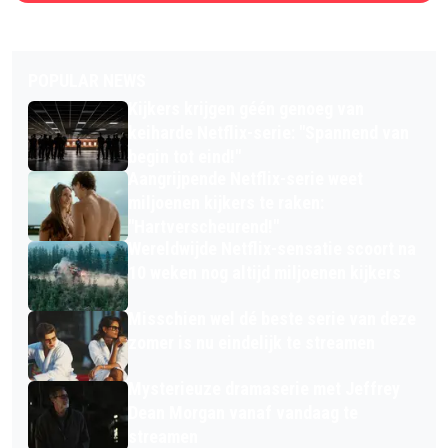
POPULAR NEWS
Kijkers krijgen géén genoeg van
keiharde Netflix-serie: "Spannend van
begin tot eind!"
Aangrijpende Netflix-serie weet
miljoenen kijkers te raken:
"Hartverscheurend!"
Wereldwijde Netflix-sensatie scoort na
10 weken nog altijd miljoenen kijkers
Misschien wel dé beste serie van deze
zomer is nu eindelijk te streamen
Mysterieuze dramaserie met Jeffrey
Dean Morgan vanaf vandaag te
streamen