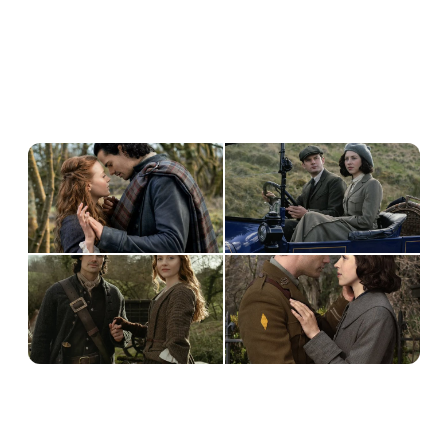
The 10-episode first season of 
‘Outlander: Blood of My Blood’ is 
currently in production in Scotland and 
will air in 2025
9:19 PM · Jul 11, 2024
122
Reply
Copy link