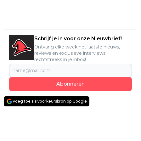
Read more on X
Schrijf je in voor onze Nieuwbrief!
Ontvang elke week het laatste nieuws,
reviews en exclusieve interviews
rechtstreeks in je inbox!
Abonneren
Voeg toe als voorkeursbron op Google
Vorig artikel
Volgend artikel
Dramaserie
Nieuw seizoen van
'Presumed Innocent'
HBO-hitserie
met Jake Gyllenhaal
'Euphoria' eindelijk
keert terug voor een
aanstaande: volledige