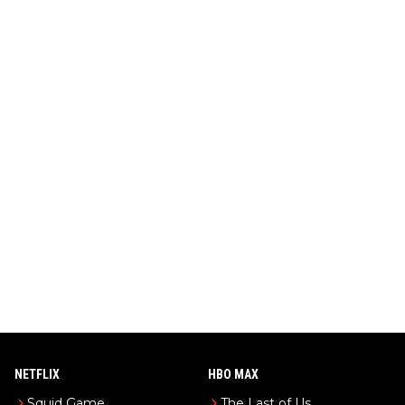
NETFLIX
HBO MAX
Squid Game
The Last of Us