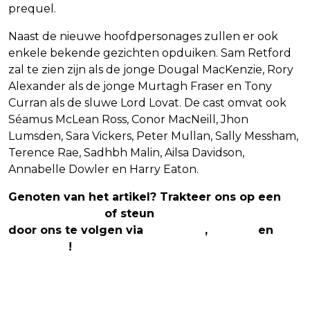
prequel.
Naast de nieuwe hoofdpersonages zullen er ook
enkele bekende gezichten opduiken. Sam Retford
zal te zien zijn als de jonge Dougal MacKenzie, Rory
Alexander als de jonge Murtagh Fraser en Tony
Curran als de sluwe Lord Lovat. De cast omvat ook
Séamus McLean Ross, Conor MacNeill, Jhon
Lumsden, Sara Vickers, Peter Mullan, Sally Messham,
Terence Rae, Sadhbh Malin, Ailsa Davidson,
Annabelle Dowler en Harry Eaton.
Genoten van het artikel? Trakteer ons op een
(virtuele) koffie
of steun
The Nerd Shepherd
door ons te volgen via
Facebook
,
Twitter
en
Instagram
!