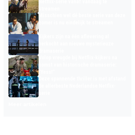
Netflix-serie vanaf vandaag te
streamen
Misschien wel dé beste serie van deze
zomer is nu eindelijk te streamen
Kijkers zijn na één aflevering al
verkocht aan nieuwe mysterieuze
dramaserie
Volop vreugde bij Netflix-kijkers na
komst van historische dramaserie:
"Yess!"
Deze spannende thriller is met afstand
de allerbeste Nederlandse Netflix-
serie
Meer artikelen