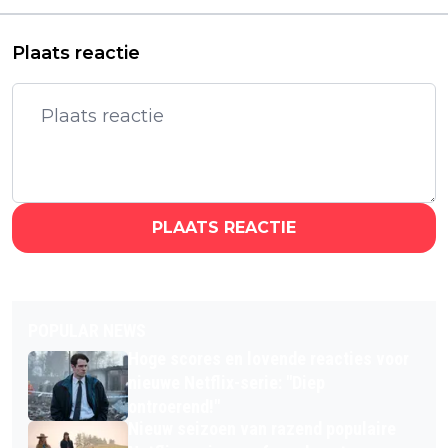
tweede seizoen
cast keert terug
Plaats reactie
PLAATS REACTIE
POPULAR NEWS
Hoge scores en lovende reacties voor
nieuwe Netflix-serie: "Diep
ontroerend!"
Nieuw seizoen van razend populaire