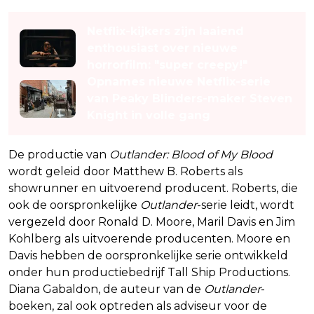
Lees ook
Netflix-kijkers zijn laaiend
enthousiast over nieuwe
horrorfilm: "super creepy!"
Opnames nieuwe Netflix-serie
van Peaky Blinders-maker Steven
Knight in volle gang
De productie van
Outlander: Blood of My Blood
wordt geleid door Matthew B. Roberts als
showrunner en uitvoerend producent. Roberts, die
ook de oorspronkelijke
Outlander
-serie leidt, wordt
vergezeld door Ronald D. Moore, Maril Davis en Jim
Kohlberg als uitvoerende producenten. Moore en
Davis hebben de oorspronkelijke serie ontwikkeld
onder hun productiebedrijf Tall Ship Productions.
Diana Gabaldon, de auteur van de
Outlander
-
boeken, zal ook optreden als adviseur voor de