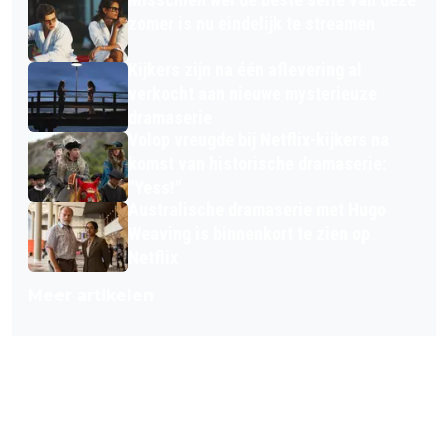
zomer is nu eindelijk te streamen
Kijkers zijn na één aflevering al
verkocht aan nieuwe mysterieuze
dramaserie
Volop vreugde bij Netflix-kijkers na
komst van historische dramaserie:
"Yess!"
Australische dramaserie met Hugo
Weaving is binnenkort te zien op
Netflix
Meer artikelen