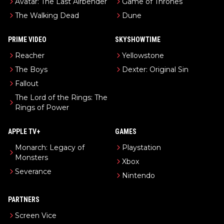
Avatar: The Last Airbender
Game of Thrones
The Walking Dead
Dune
PRIME VIDEO
SKYSHOWTIME
Reacher
Yellowstone
The Boys
Dexter: Original Sin
Fallout
The Lord of the Rings: The
Rings of Power
APPLE TV+
GAMES
Monarch: Legacy of
Playstation
Monsters
Xbox
Severance
Nintendo
PARTNERS
Screen Vice