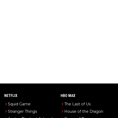
NETFLIX
HBO MAX
Squid Game
The Last of Us
Stranger Things
House of the Dragon