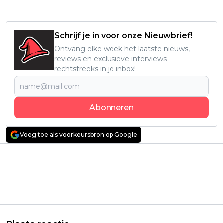
Schrijf je in voor onze Nieuwbrief!
Ontvang elke week het laatste nieuws,
reviews en exclusieve interviews
rechtstreeks in je inbox!
Abonneren
Voeg toe als voorkeursbron op Google
Vorig artikel
Volgend artikel
Amy Schumer doet
Nieuw seizoen van
alsof ze zwanger is in
populaire true crime-
de nieuwe Netflix-film
serie 'I Am a Killer'
'Kinda Pregnant'
vanaf vandaag te zien
op Netflix