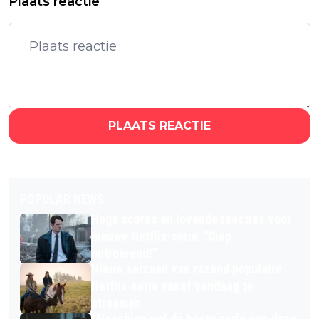
Plaats reactie
PLAATS REACTIE
POPULAR NEWS
Hoge scores en lovende reacties voor
nieuwe Netflix-serie: "Diep
ontroerend!"
Nieuw seizoen van razend populaire
Netflix-serie vanaf vandaag te
streamen
Misschien wel dé beste serie van deze