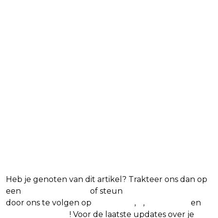
Blijf op de hoogte van jouw favoriete films
en series
Heb je genoten van dit artikel? Trakteer ons dan op
een
(virtuele) koffie
of steun
The Nerd Shepherd
door ons te volgen op
Facebook
,
X
,
Instagram
en
Google Nieuws
! Voor de laatste updates over je