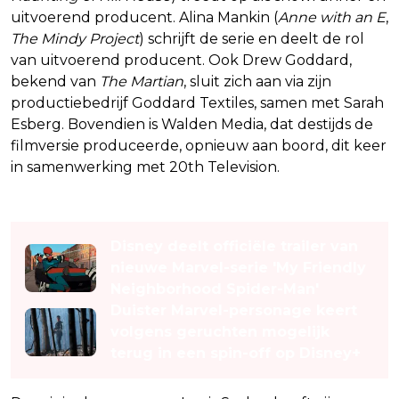
uitvoerend producent. Alina Mankin (
Anne with an E
,
The Mindy Project
) schrijft de serie en deelt de rol
van uitvoerend producent. Ook Drew Goddard,
bekend van
The Martian
, sluit zich aan via zijn
productiebedrijf Goddard Textiles, samen met Sarah
Esberg. Bovendien is Walden Media, dat destijds de
filmversie produceerde, opnieuw aan boord, dit keer
in samenwerking met 20th Television.
Lees ook
Disney deelt officiële trailer van
nieuwe Marvel-serie 'My Friendly
Neighborhood Spider-Man'
Duister Marvel-personage keert
volgens geruchten mogelijk
terug in een spin-off op Disney+