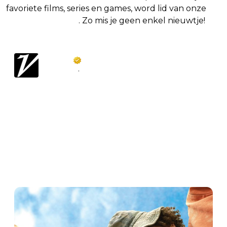
favoriete films, series en games, word lid van onze
Facebook-groep
. Zo mis je geen enkel nieuwtje!
Variety
@
Variety
·
Follow
EXCLUSIVE: A “Holes” TV series has 
been ordered to pilot at Disney+.

The potential show would be based on 
the book of the same name by Louis 
Sachar, which was previously adapted 
into a 2003 feature film by Walt Disney 
Pictures. 
bit.ly/4j3V5uG