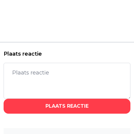
Vorig artikel
Volgend artikel
Rijksmuseum
Nintendo wekt nu
vertoont 34 uur
écht interesse voor de
durende
Switch 2 met
documentaire
terugkeer van
'Occupied City' van
iconische franchise
Steve McQueen
Plaats reactie
PLAATS REACTIE