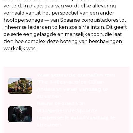
verteld. In plaats daarvan wordt elke aflevering
verhaald vanuit het perspectief van een ander
hoofdpersonage — van Spaanse conquistadores tot
inheemse leiders en tolken zoals Malintzin. Dit geeft
de serie een gelaagde en menselijke toon, die laat
zien hoe complex deze botsing van beschavingen
werkelijk was.
Lees ook
Waargebeurde dramafilm met
'The X-files'-actrice Gillian
Anderson vanaf vandaag te
streamen
Nieuw seizoen van
waargebeurde Spaanse
rampenserie vanaf vandaag te
streamen