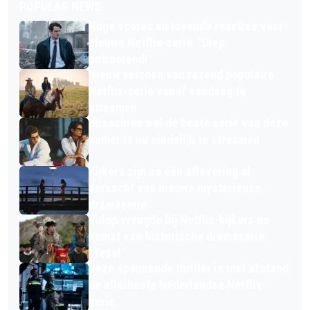
POPULAR NEWS
Hoge scores en lovende reacties voor
nieuwe Netflix-serie: "Diep
ontroerend!"
Nieuw seizoen van razend populaire
Netflix-serie vanaf vandaag te
streamen
Misschien wel dé beste serie van deze
zomer is nu eindelijk te streamen
Kijkers zijn na één aflevering al
verkocht aan nieuwe mysterieuze
dramaserie
Volop vreugde bij Netflix-kijkers na
komst van historische dramaserie:
"Yess!"
Deze spannende thriller is met afstand
de allerbeste Nederlandse Netflix-
serie