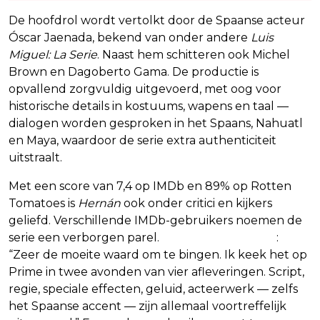
De hoofdrol wordt vertolkt door de Spaanse acteur
Óscar Jaenada, bekend van onder andere
Luis
Miguel: La Serie
. Naast hem schitteren ook Michel
Brown en Dagoberto Gama. De productie is
opvallend zorgvuldig uitgevoerd, met oog voor
historische details in kostuums, wapens en taal —
dialogen worden gesproken in het Spaans, Nahuatl
en Maya, waardoor de serie extra authenticiteit
uitstraalt.
Met een score van 7,4 op IMDb en 89% op Rotten
Tomatoes is
Hernán
ook onder critici en kijkers
geliefd. Verschillende IMDb-gebruikers noemen de
serie een verborgen parel.
Zo schrijft iemand
:
“Zeer de moeite waard om te bingen. Ik keek het op
Prime in twee avonden van vier afleveringen. Script,
regie, speciale effecten, geluid, acteerwerk — zelfs
het Spaanse accent — zijn allemaal voortreffelijk