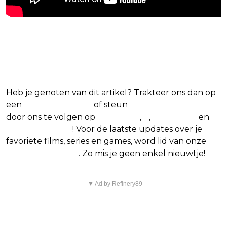
Blijf op de hoogte van jouw
favoriete films en series
Heb je genoten van dit artikel? Trakteer ons dan op
een
(virtuele) koffie
of steun
The Nerd Shepherd
door ons te volgen op
Facebook
,
X
,
Instagram
en
Google Nieuws
! Voor de laatste updates over je
favoriete films, series en games, word lid van onze
Facebook-groep
. Zo mis je geen enkel nieuwtje!
▼ Ad by Refinery89