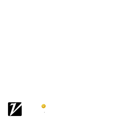
Variety
@
Variety
·
Follow
John Lithgow is in talks to play Albus 