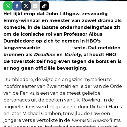
Het lijkt erop dat John Lithgow, zesvoudig
Emmy-winnaar en meester van zowel drama als
komedie, in de laatste onderhandelingsfase zit
om de iconische rol van Professor Albus
Dumbledore op zich te nemen in HBO’s
langverwachte
Harry Potter
-serie. Dat meldden
bronnen als
Deadline
en
Variety
, al houdt HBO
de toverstok zelf nog even tegen de borst en is
er nog geen officiële bevestiging.
Dumbledore, de wijze en enigszins mysterieuze
hoofdmeester van Zweinstein en leider van de Orde
van de Feniks, is een van de meest geliefde
personages uit de boeken van J.K. Rowling. In de
originele films werd hij gespeeld door Richard Harris
en later Michael Gambon, terwijl Jude Law een
jongere versie vertolkte in de
Fantastic Beasts
-films.