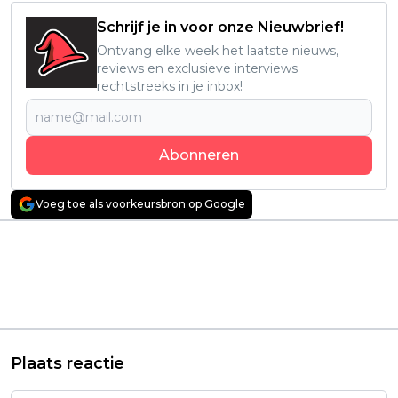
Schrijf je in voor onze Nieuwbrief!
Ontvang elke week het laatste nieuws,
reviews en exclusieve interviews
rechtstreeks in je inbox!
Abonneren
Voeg toe als voorkeursbron op Google
Vorig artikel
Volgend artikel
Psychologische
Body horror, sci-fi en
thriller met Casey
pure paranoia: deze
Affleck scoort goed
knettergestoorde
op Netflix: "Zeker de
horrorfilm is nu te
moeite waard!"
zien op Netflix
Plaats reactie