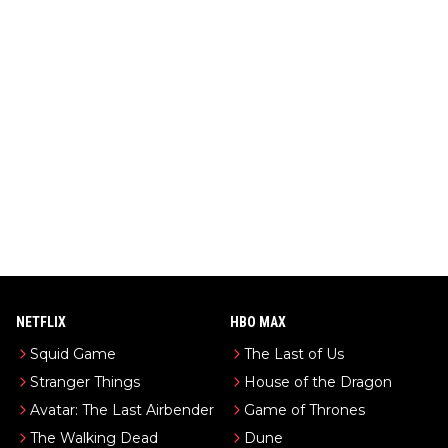
NETFLIX
HBO MAX
Squid Game
The Last of Us
Stranger Things
House of the Dragon
Avatar: The Last Airbender
Game of Thrones
The Walking Dead
Dune