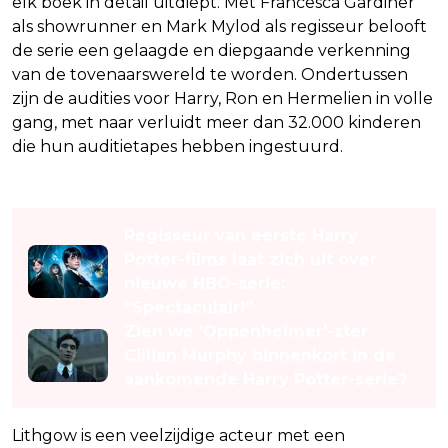
elk boek in detail uitdiept. Met Francesca Gardiner
als showrunner en Mark Mylod als regisseur belooft
de serie een gelaagde en diepgaande verkenning
van de tovenaarswereld te worden. Ondertussen
zijn de audities voor Harry, Ron en Hermelien in volle
gang, met naar verluidt meer dan 32.000 kinderen
die hun auditietapes hebben ingestuurd.
Lees ook
Regisseur van eerste Harry
Potter-films laat zich uit over
nieuwe HBO-serie:
“Spectaculair!”
Zien we 'Oppenheimer'-ster
Cillian Murphy binnenkort in de
aankomende Harry Potter-serie?
Lithgow is een veelzijdige acteur met een