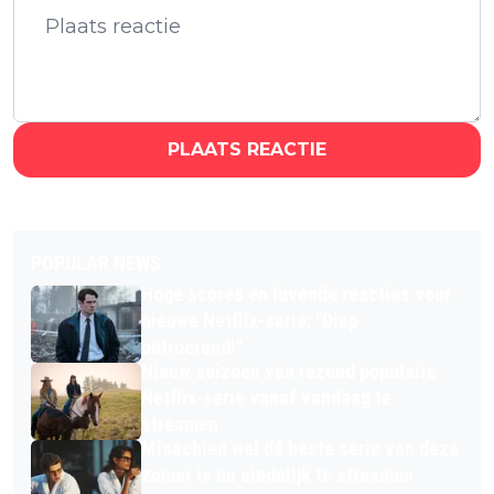
PLAATS REACTIE
POPULAR NEWS
Hoge scores en lovende reacties voor
nieuwe Netflix-serie: "Diep
ontroerend!"
Nieuw seizoen van razend populaire
Netflix-serie vanaf vandaag te
streamen
Misschien wel dé beste serie van deze
zomer is nu eindelijk te streamen