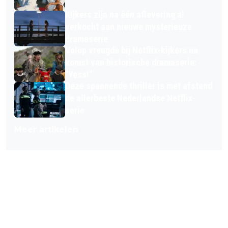
Kijkers zijn na één aflevering al
verkocht aan nieuwe mysterieuze
dramaserie
Volop vreugde bij Netflix-kijkers na
komst van historische dramaserie:
"Yess!"
Deze spannende thriller is met afstand
de allerbeste Nederlandse Netflix-
serie
Meer artikelen