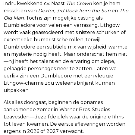
indrukwekkend cv. Naast
The Crown
ken je hem
misschien van
Dexter
,
3rd Rock from the Sun
en
The
Old Man
. Toch is zijn mogelijke casting als
Dumbledore voor velen een verrassing. Lithgow
wordt vaak geassocieerd met sinistere schurken of
excentrieke humoristische rollen, terwijl
Dumbledore een subtiele mix van wijsheid, warmte
en mysterie nodig heeft. Maar onderschat hem niet
—hij heeft het talent en de ervaring om diepe,
gelaagde personages neer te zetten. Laten we
eerlijk zijn: een Dumbledore met een vleugje
Lithgow-charme zou weleens briljant kunnen
uitpakken.
Als alles doorgaat, beginnen de opnames
aankomende zomer in Warner Bros. Studios
Leavesden—dezelfde plek waar de originele films
tot leven kwamen. De eerste afleveringen worden
ergens in 2026 of 2027 verwacht.