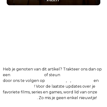
9:16 PM · Feb 12, 2025
455
Reply
Copy link
Read 49 replies
Blijf op de hoogte van jouw favoriete films
en series
Heb je genoten van dit artikel? Trakteer ons dan op
een
(virtuele) koffie
of steun
The Nerd Shepherd
door ons te volgen op
Facebook
,
X
,
Instagram
en
Google Nieuws
! Voor de laatste updates over je
favoriete films, series en games, word lid van onze
Facebook-groep
. Zo mis je geen enkel nieuwtje!