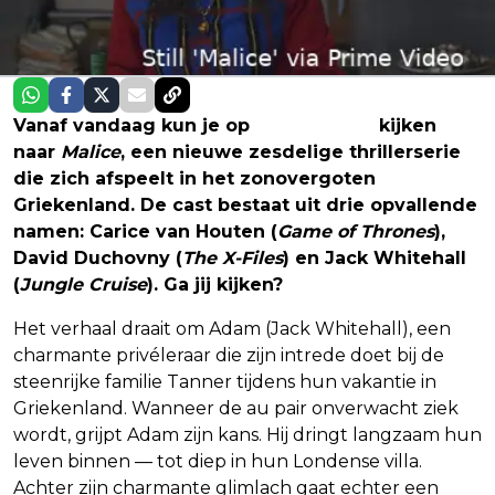
Vanaf vandaag kun je op
Prime Video
kijken
naar
Malice
, een nieuwe zesdelige thrillerserie
die zich afspeelt in het zonovergoten
Griekenland. De cast bestaat uit drie opvallende
namen: Carice van Houten (
Game of Thrones
),
David Duchovny (
The X-Files
) en Jack Whitehall
(
Jungle Cruise
). Ga jij kijken?
Het verhaal draait om Adam (Jack Whitehall), een
charmante privéleraar die zijn intrede doet bij de
steenrijke familie Tanner tijdens hun vakantie in
Griekenland. Wanneer de au pair onverwacht ziek
wordt, grijpt Adam zijn kans. Hij dringt langzaam hun
leven binnen — tot diep in hun Londense villa.
Achter zijn charmante glimlach gaat echter een