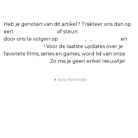
favoriete films en series
Heb je genoten van dit artikel? Trakteer ons dan op
een
(virtuele) koffie
of steun
The Nerd Shepherd
door ons te volgen op
Facebook
,
X
,
Instagram
en
Google Nieuws
! Voor de laatste updates over je
favoriete films, series en games, word lid van onze
Facebook-groep
. Zo mis je geen enkel nieuwtje!
▼ Ad by Refinery89