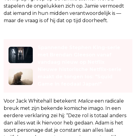
stapelen de ongelukken zich op. Jamie vermoedt
dat iemand in hun midden verantwoordelijk is —
maar de vraag is of hij dat op tijd doorheeft.
Lees ook
Spannende Stephen King-serie
met Brendan Gleeson vanaf
vandaag nieuw op Netflix
Nieuwe historische Netflix-serie
maakt de tongen los: "Squid
Game in feodaal Japan!"
Voor Jack Whitehall betekent
Malice
een radicale
breuk met zijn bekende komische imago. In een
eerdere verklaring zei hij: “Deze rol is totaal anders
dan alles wat ik hiervoor heb gedaan. Adam is het
soort personage dat je constant aan alles laat