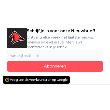
Schrijf je in voor onze Nieuwbrief!
Ontvang elke week het laatste nieuws,
reviews en exclusieve interviews
rechtstreeks in je inbox!
Abonneren
Voeg toe als voorkeursbron op Google
Vorig artikel
Volgend artikel
Verdwenen Hulu-
Is 'Hyrule Warriors:
serie met Josh
Age of Imprisonment'
Hutcherson krijgt
officieel Zelda-canon?
vandaag een