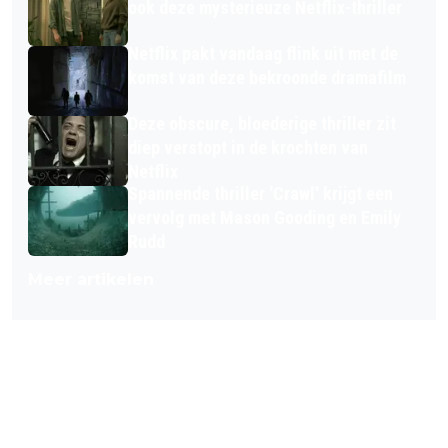
ook deze mysterieuze Netflix-thriller
Netflix pakt vandaag flink uit met de
komst van deze bekroonde dramafilm
Deze obscure, bloederige thriller zit
diep verstopt in de krochten van
Netflix
Spannende thriller 'Crawl' krijgt een
vervolg met Mason Gooding en Emily
Rudd
Meer artikelen