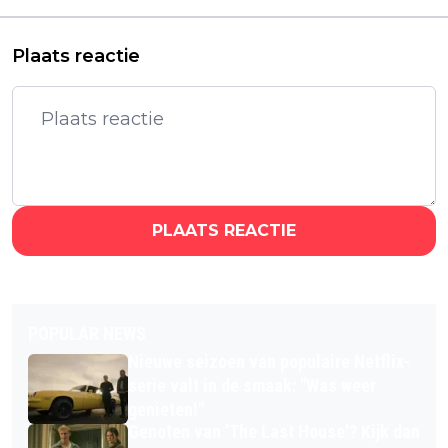
herkansing op Netflix
Plaats reactie
PLAATS REACTIE
POPULAR NEWS
Nieuwe seizoen van populaire Netflix-
serie valt in de smaak: "Was weer
genieten!"
Genoten van 'The Last House'? Kijk dan