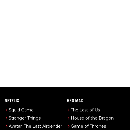
NETFLIX
HBO MAX
Squid Game
The Last of Us
Stranger Things
House of the Dragon
Avatar: The Last Airbender
Game of Thrones