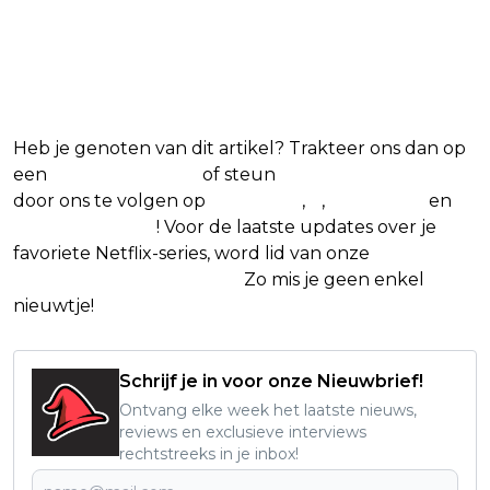
Blijf op de hoogte van jouw
favoriete Netflix-films en -series
Heb je genoten van dit artikel? Trakteer ons dan op
een
(virtuele) koffie
of steun
The Nerd Shepherd
door ons te volgen op
Facebook
,
X
,
Instagram
en
Google Nieuws
! Voor de laatste updates over je
favoriete Netflix-series, word lid van onze
Alles over
Netflix Facebook-groep.
Zo mis je geen enkel
nieuwtje!
Schrijf je in voor onze Nieuwbrief!
Ontvang elke week het laatste nieuws,
reviews en exclusieve interviews
rechtstreeks in je inbox!