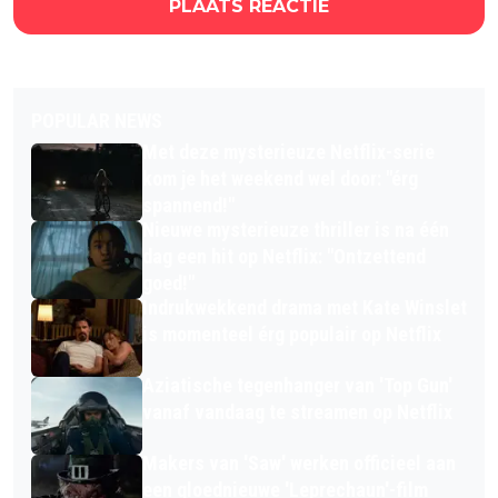
PLAATS REACTIE
POPULAR NEWS
Met deze mysterieuze Netflix-serie
kom je het weekend wel door: "érg
spannend!"
Nieuwe mysterieuze thriller is na één
dag een hit op Netflix: "Ontzettend
goed!"
Indrukwekkend drama met Kate Winslet
is momenteel érg populair op Netflix
Aziatische tegenhanger van 'Top Gun'
vanaf vandaag te streamen op Netflix
Makers van 'Saw' werken officieel aan
een gloednieuwe 'Leprechaun'-film