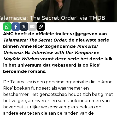
AMC heeft de officiële trailer vrijgegeven van
Talamasca: The Secret Order
, de nieuwste serie
binnen Anne Rice’ zogenoemde
Immortal
Universe
. Na
Interview with the Vampire
en
Mayfair Witches
vormt deze serie het derde luik
in het universum dat gebaseerd is op Rice’
beroemde romans.
De Talamasca is een geheime organisatie die in Anne
Rice’ boeken fungeert als waarnemer en
beschermer. Het genootschap houdt zich bezig met
het volgen, archiveren en soms ook indammen van
bovennatuurlijke wezens: vampiers, heksen en
andere entiteiten die aan de randen van de