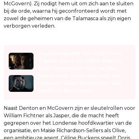
McGovern). Zij nodigt hem uit om zich aan te sluiten
bij de orde, waarna hij geconfronteerd wordt met
zowel de geheimen van de Talamasca als zijn eigen
verborgen verleden.
Lees ook
Psychologische horrorfilm met
Topher Grace en Callan Mulvey
komt binnenkort naar Netflix
Horrorserie 'Interview with the
Vampire' komt binnenkort naar
Netflix in Nederland
Naast Denton en McGovern zijn er sleutelrollen voor
William Fichtner als Jasper, die de macht heeft
gegrepen over het Londense hoofdkwartier van de
organisatie, en Maisie Richardson-Sellers als Olive,
een ambitieuze agent. Céline Buckens speelt Doris,