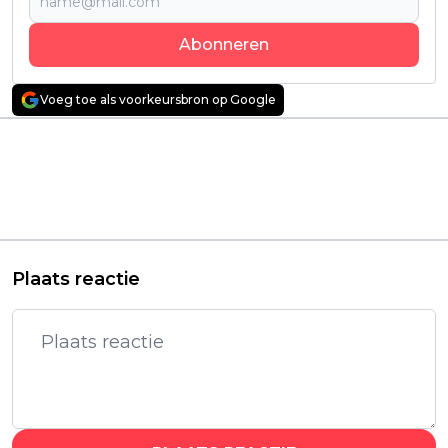
Abonneren
Voeg toe als voorkeursbron op Google
Vorig artikel
Volgend artikel
Netflix-kijkers blijven
HBO Max deelt
met open mond
nieuwe trailer én
achter na het zien van
officiële releasedatum
schokkende docu:
voor 'IT: Welcome to
"écht heftig!"
Derry'
Plaats reactie