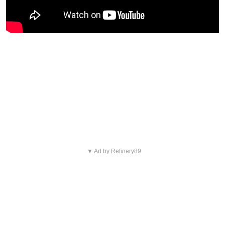
Blijf op de hoogte van jouw
favoriete Netflix-films en -
series
▼ Ad by Refinery89