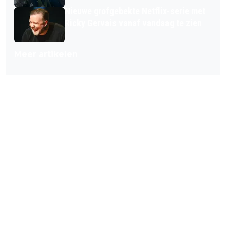
Nieuwe grofgebekte Netflix-serie met
Ricky Gervais vanaf vandaag te zien
Meer artikelen