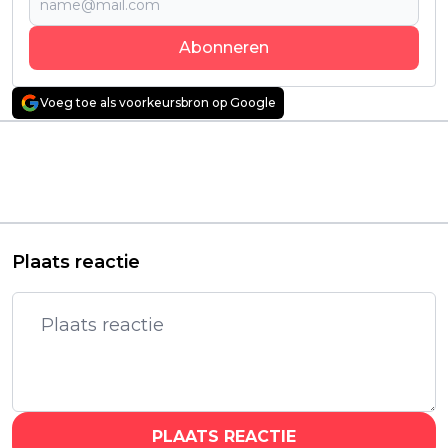
Abonneren
Voeg toe als voorkeursbron op Google
Vorig artikel
Volgend artikel
Dennis Quaid nog dit
Prime Video pakt
jaar op Netflix te zien
binnenkort uit met de
in gloednieuwe
komst van nieuwe
hondenfilm
piratenfilm 'The Bluff'
Plaats reactie
PLAATS REACTIE