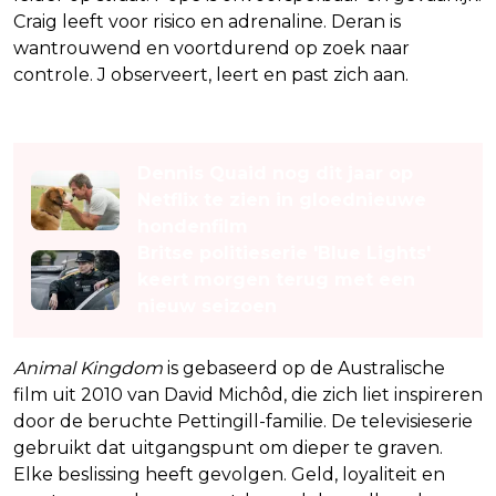
Craig leeft voor risico en adrenaline. Deran is
wantrouwend en voortdurend op zoek naar
controle. J observeert, leert en past zich aan.
Lees ook
Dennis Quaid nog dit jaar op
Netflix te zien in gloednieuwe
hondenfilm
Britse politieserie 'Blue Lights'
keert morgen terug met een
nieuw seizoen
Animal Kingdom
is gebaseerd op de Australische
film uit 2010 van David Michôd, die zich liet inspireren
door de beruchte Pettingill-familie. De televisieserie
gebruikt dat uitgangspunt om dieper te graven.
Elke beslissing heeft gevolgen. Geld, loyaliteit en