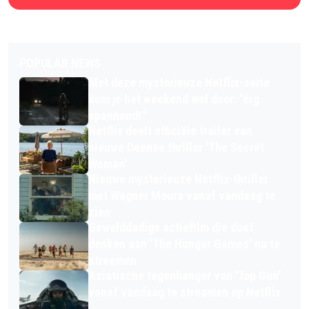
POPULAR NEWS
Met deze mysterieuze Netflix-serie
kom je het weekend wel door: "érg
spannend!"
Netflix deelt officiële trailer van
nieuwe Deense thriller 'The Secret
Woman'
Nieuwe mysterieuze Netflix-thriller
met Wagner Moura vanaf vandaag te
zien
Gewelddadige actiefilm die doet
denken aan 'The Hunger Games' nu te
streamen
Aziatische tegenhanger van 'Top Gun'
vanaf vandaag te streamen op Netflix