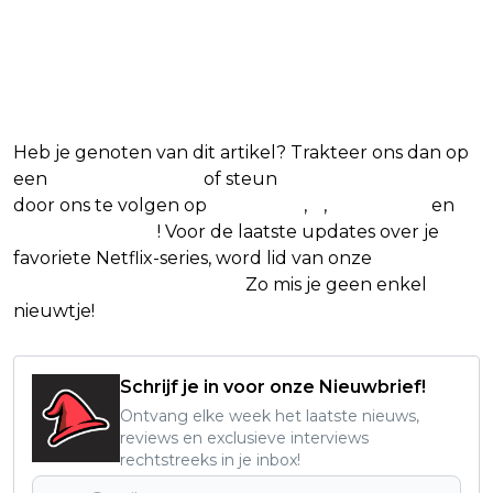
Heb je genoten van dit artikel? Trakteer ons dan op
een
(virtuele) koffie
of steun
The Nerd Shepherd
door ons te volgen op
Facebook
,
X
,
Instagram
en
Google Nieuws
! Voor de laatste updates over je
favoriete Netflix-series, word lid van onze
Alles over
Netflix Facebook-groep.
Zo mis je geen enkel
nieuwtje!
Schrijf je in voor onze Nieuwbrief!
Ontvang elke week het laatste nieuws,
reviews en exclusieve interviews
rechtstreeks in je inbox!