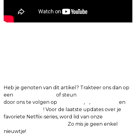
Blijf op de hoogte van jouw
favoriete Netflix-films en -
series
Heb je genoten van dit artikel? Trakteer ons dan op
een
(virtuele) koffie
of steun
The Nerd Shepherd
door ons te volgen op
Facebook
,
X
,
Instagram
en
Google Nieuws
! Voor de laatste updates over je
favoriete Netflix-series, word lid van onze
Alles over
Netflix Facebook-groep.
Zo mis je geen enkel
nieuwtje!