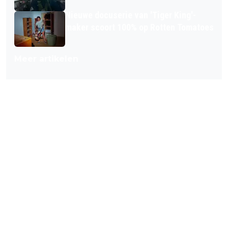
Nieuwe docuserie van 'Tiger King'-
maker scoort 100% op Rotten Tomatoes
Meer artikelen