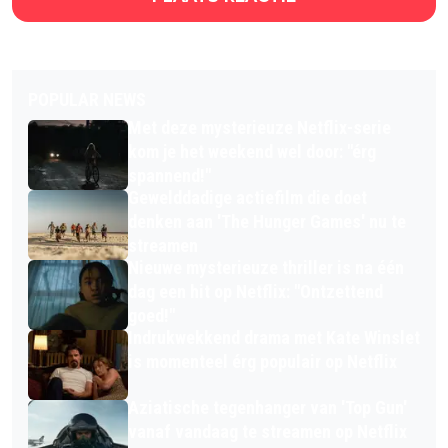
POPULAR NEWS
Met deze mysterieuze Netflix-serie
kom je het weekend wel door: "érg
spannend!"
Gewelddadige actiefilm die doet
denken aan 'The Hunger Games' nu te
streamen
Nieuwe mysterieuze thriller is na één
dag een hit op Netflix: "Ontzettend
goed!"
Indrukwekkend drama met Kate Winslet
is momenteel érg populair op Netflix
Aziatische tegenhanger van 'Top Gun'
vanaf vandaag te streamen op Netflix