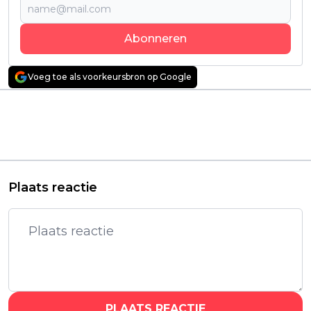
Abonneren
Voeg toe als voorkeursbron op Google
Vorig artikel
Volgend artikel
Alle afleveringen van
Netflix deelt officiële
sitcom met Kevin
trailer van nieuwe
James vanaf vandaag
zomerse thrillerserie
te zien op Netflix
'Oasis'
Plaats reactie
PLAATS REACTIE