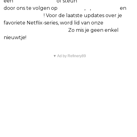
een
(virtuele) koffie
of steun
The Nerd Shepherd
door ons te volgen op
Facebook
,
X
,
Instagram
en
Google Nieuws
! Voor de laatste updates over je
favoriete Netflix-series, word lid van onze
Alles over
Netflix Facebook-groep.
Zo mis je geen enkel
nieuwtje!
▼ Ad by Refinery89