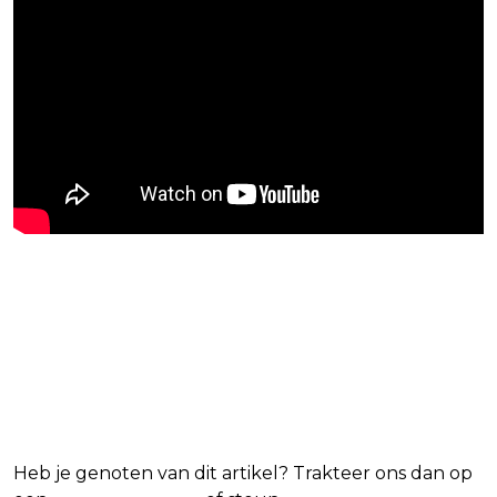
Blijf op de hoogte van jouw
favoriete Netflix-films en -
series
Heb je genoten van dit artikel? Trakteer ons dan op