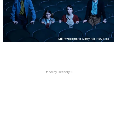
Een duistere periode als decor
▼ Ad by Refinery89