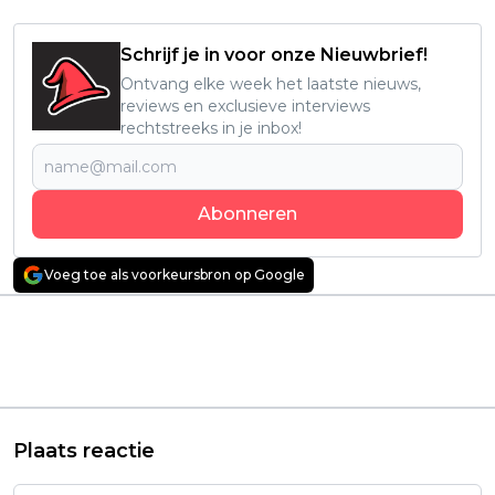
Schrijf je in voor onze Nieuwbrief!
Ontvang elke week het laatste nieuws,
reviews en exclusieve interviews
rechtstreeks in je inbox!
Abonneren
Voeg toe als voorkeursbron op Google
Vorig artikel
Volgend artikel
Nieuw seizoen van
Netflix hengelt op het
'Homicide: New York'
laatste moment deze
vanaf vandaag te zien
nieuwe actiethriller
op Netflix
binnen
Plaats reactie