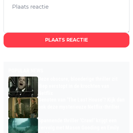
PLAATS REACTIE
POPULAR NEWS
Deze obscure, bloederige thriller zit
diep verstopt in de krochten van
Netflix
Genoten van 'The Last House'? Kijk dan
ook deze mysterieuze Netflix-thriller
Spannende thriller 'Crawl' krijgt een
vervolg met Mason Gooding en Emily