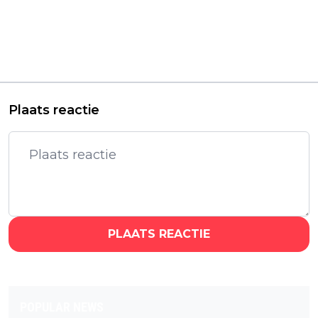
Vorig artikel
Volgend artikel
Je eigen games &
Netflix verrast en
films WordPress
komt nog deze
webshop maken
maand met de tijdreis-
fantasyserie 'Find Me
in Paris'
Plaats reactie
PLAATS REACTIE
POPULAR NEWS