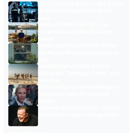
Deze spannende thriller is met afstand
de allerbeste Nederlandse Netflix-
serie
Netflix deelt officiële trailer van
nieuwe Deense thriller 'The Secret
Woman'
Nieuwe mysterieuze Netflix-thriller
met Wagner Moura vanaf vandaag te
zien
Gewelddadige actiefilm die doet
denken aan 'The Hunger Games' nu te
streamen
Netflix zet streep door Amerikaanse
'Squid Game' spin-off van David
Fincher
Nieuwe grofgebekte Netflix-serie met
Ricky Gervais vanaf vandaag te zien