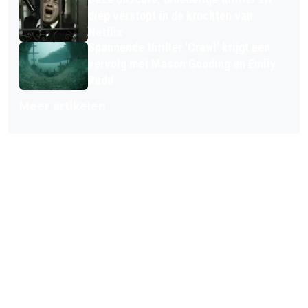
diep verstopt in de krochten van
Netflix
Spannende thriller 'Crawl' krijgt een
vervolg met Mason Gooding en Emily
Rudd
Meer artikelen