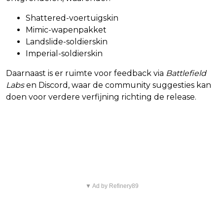
Shattered-voertuigskin
Mimic-wapenpakket
Landslide-soldierskin
Imperial-soldierskin
Daarnaast is er ruimte voor feedback via
Battlefield
Labs
en Discord, waar de community suggesties kan
doen voor verdere verfijning richting de release.
Een serieuze testfase richting
release
▼ Ad by Refinery89