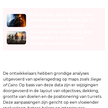
Lees ook
Call of Duty gaat de strijd aan
met Battlefield 6: 'Black Ops 7'
wordt binnenkort onthuld
EA doet grote onthulling over
'Battlefield' 6 met nieuwe
beelden én releasedatum
Nieuwe maps en aanpassingen
De ontwikkelaars hebben grondige analyses
uitgevoerd van spelersgedrag op maps zoals
Siege
of Cairo
. Op basis van deze data zijn er wijzigingen
doorgevoerd in de layout van objectives, dekking,
grootte van doelen en de positionering van turrets.
Deze aanpassingen zijn gericht op een vloeiender