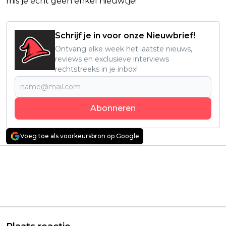
mis je écht geen enkel nieuwtje!
Schrijf je in voor onze Nieuwbrief!
Ontvang elke week het laatste nieuws,
reviews en exclusieve interviews
rechtstreeks in je inbox!
Abonneren
Voeg toe als voorkeursbron op Google
Vorig artikel
Volgend artikel
Vampiers, zombies én
'Weapons'- en
aliens: Absurde
'Barbarian'-maker
cultfilm met 0% op
Zach Cregger heeft
Rotten Tomatoes
wilde plannen voor
komt naar Netflix
een Gotham-film