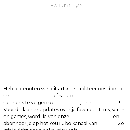
▼ Ad by Refinery89
Heb je genoten van dit artikel? Trakteer ons dan op
een
(virtuele) koffie
of steun
The Nerd Shepherd
door ons te volgen op
Facebook
,
X
en
Instagram
!
Voor de laatste updates over je favoriete films, series
en games, word lid van onze
Facebook-groep
en
abonneer je op het YouTube kanaal van
Insight
. Zo