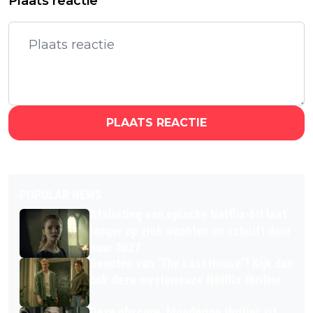
Plaats reactie
PLAATS REACTIE
POPULAR NEWS
Afsluiting van epische Netflix-hit laat
langer op zich wachten en schuift door
naar 2027
Genoten van 'The Last House'? Kijk dan
ook deze mysterieuze Netflix-thriller
Deze obscure, bloederige thriller zit