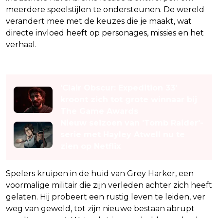
meerdere speelstijlen te ondersteunen. De wereld
verandert mee met de keuzes die je maakt, wat
directe invloed heeft op personages, missies en het
verhaal.
Lees ook
'Clair Obscur: Expedition 33'
kroont zich tot grote winnaar bij
The Game Awards
Nieuw seizoen van 'Tomb Raider'-
serie met Hayley Atwell nu te
zien op Netflix
Spelers kruipen in de huid van Grey Harker, een
voormalige militair die zijn verleden achter zich heeft
gelaten. Hij probeert een rustig leven te leiden, ver
weg van geweld, tot zijn nieuwe bestaan abrupt