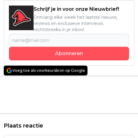
Schrijf je in voor onze Nieuwbrief!
Ontvang elke week het laatste nieuws,
reviews en exclusieve interviews
rechtstreeks in je inbox!
Abonneren
Voeg toe als voorkeursbron op Google
Vorig artikel
Volgend artikel
Kijkers genieten met
Netflix trekt de
volle teugen van
stekker uit
nieuwe vrolijke
rampenserie van 'La
Netflix-serie: "érg
Casa de Papel'-maker
leuk!"
Plaats reactie