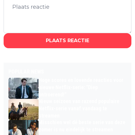
PLAATS REACTIE
POPULAR NEWS
Hoge scores en lovende reacties voor
nieuwe Netflix-serie: "Diep
ontroerend!"
Nieuw seizoen van razend populaire
Netflix-serie vanaf vandaag te
streamen
Misschien wel dé beste serie van deze
zomer is nu eindelijk te streamen