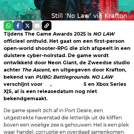
Tijdens The Game Awards 2025 is
NO LAW
officieel onthuld. Het gaat om een first-person
open-world shooter-RPG die zich afspeelt in een
duistere cyber-noirstad. De game wordt
ontwikkeld door Neon Giant, de Zweedse studio
achter
The Ascent
, en uitgegeven door Krafton,
bekend van
PUBG: Battlegrounds
.
NO LAW
verschijnt voor
pc
,
PlayStation
5 en Xbox Series
X|S, al is een releasedatum nog niet
bekendgemaakt.
De game speelt zich af in Port Desire, een
uitgestrekte havenstad die letterlijk uit de kliffen
boven een woelige zee is gehouwen. Het is een plek
waar handel, corruptie en overdaad samenkomen.