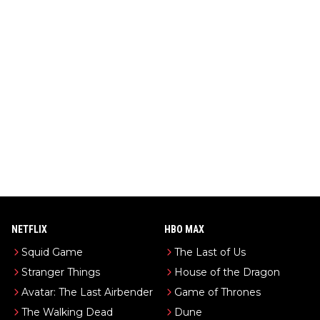
NETFLIX
HBO MAX
Squid Game
The Last of Us
Stranger Things
House of the Dragon
Avatar: The Last Airbender
Game of Thrones
The Walking Dead
Dune