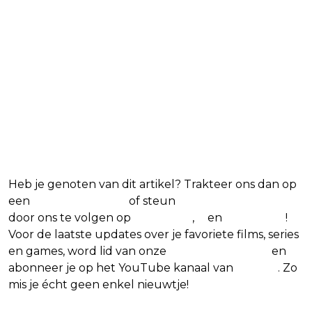
Blijf op de hoogte van jouw favoriete
games
Heb je genoten van dit artikel? Trakteer ons dan op
een
(virtuele) koffie
of steun
The Nerd Shepherd
door ons te volgen op
Facebook
,
X
en
Instagram
!
Voor de laatste updates over je favoriete films, series
en games, word lid van onze
Facebook-groep
en
abonneer je op het YouTube kanaal van
Insight
. Zo
mis je écht geen enkel nieuwtje!