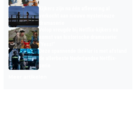
Kijkers zijn na één aflevering al
verkocht aan nieuwe mysterieuze
dramaserie
Volop vreugde bij Netflix-kijkers na
komst van historische dramaserie:
"Yess!"
Deze spannende thriller is met afstand
de allerbeste Nederlandse Netflix-
serie
Meer artikelen