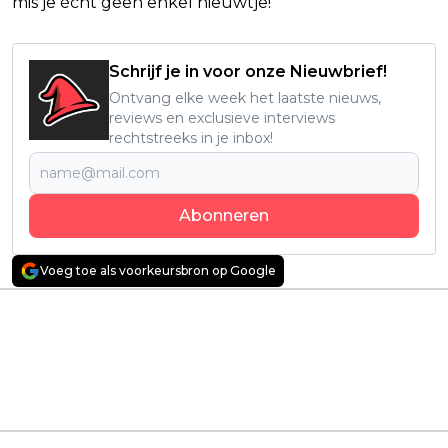
mis je écht geen enkel nieuwtje!
Schrijf je in voor onze Nieuwbrief!
Ontvang elke week het laatste nieuws,
reviews en exclusieve interviews
rechtstreeks in je inbox!
Abonneren
Voeg toe als voorkeursbron op Google
Vorig artikel
Volgend artikel
Gigantische Netflix-hit
Netflix-kijkers in shock
opnieuw razend
na het zien van
populair na het
nieuwe, absurde true
binnenslepen van
crime­-serie: "écht
meerdere Emmy
bizar!"
Awards