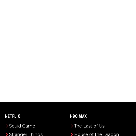
NETFLIX
HBO MAX
Squid Game
The Last of Us
Stranger Things
House of the Dragon