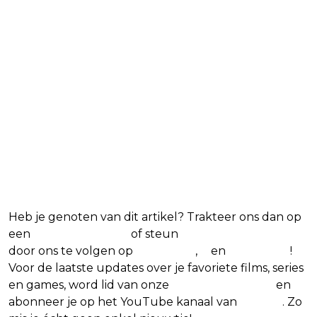
Blijf op de hoogte van jouw favoriete
games
Heb je genoten van dit artikel? Trakteer ons dan op
een
(virtuele) koffie
of steun
The Nerd Shepherd
door ons te volgen op
Facebook
,
X
en
Instagram
!
Voor de laatste updates over je favoriete films, series
en games, word lid van onze
Facebook-groep
en
abonneer je op het YouTube kanaal van
Insight
. Zo