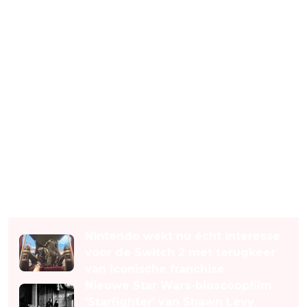
Lees ook
Nintendo wekt nu écht interesse
voor de Switch 2 met terugkeer
van iconische franchise
Nieuwe Star Wars-bioscoopfilm
'Starfighter' van Shawn Levy