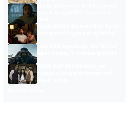
Nieuwe mysterieuze thriller is na één
dag een hit op Netflix: "Ontzettend
goed!"
Indrukwekkend drama met Kate Winslet
is momenteel érg populair op Netflix
Aziatische tegenhanger van 'Top Gun'
vanaf vandaag te streamen op Netflix
Netflix deelt officiële trailer van
nieuwe historische dramaserie met
'Saw X'-actrice
Meer artikelen