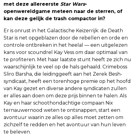
met deze allereerste
Star Wars
-
openwereldgame meteen naar de sterren, of
kan deze gelijk de trash compactor in?
Er is onrust in het Galactische Keizerrijk: de Death
Star is net opgeblazen door de rebellen en orde en
controle ontbreken in het heelal — een uitgelezen
kans voor scoundrel Kay Vess om daar optimaal van
te profiteren. Met haar laatste stunt heeft ze zich nu
waarschijnlijk te veel op de hals gehaald. Crimeboss
Sliro Barsha, die leidinggeeft aan het Zerek Besh-
syndicaat, heeft een torenhoge premie op het hoofd
van Kay gezet en diverse andere syndicaten zullen
er alles aan doen om deze prijs binnen te halen. Als
Kay en haar schoothondachtige compaan Nix
ternauwernood weten te ontsnappen, start een
avontuur waarin ze alles op alles moet zetten om
zichzelf te redden en het avontuur van hun leven
te beleven.