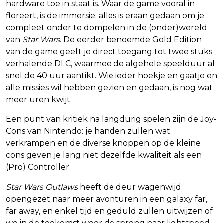
hardware toe in staat is. Waar de game vooral in
floreert, is de immersie; alles is eraan gedaan om je
compleet onder te dompelen in de (onder)wereld
van
Star Wars
. De eerder benoemde Gold Edition
van de game geeft je direct toegang tot twee stuks
verhalende DLC, waarmee de algehele speelduur al
snel de 40 uur aantikt. Wie ieder hoekje en gaatje en
alle missies wil hebben gezien en gedaan, is nog wat
meer uren kwijt.
Een punt van kritiek na langdurig spelen zijn de Joy-
Cons van Nintendo: je handen zullen wat
verkrampen en de diverse knoppen op de kleine
cons geven je lang niet dezelfde kwaliteit als een
(Pro) Controller.
Star Wars Outlaws
heeft de deur wagenwijd
opengezet naar meer avonturen in een galaxy far,
far away, en enkel tijd en geduld zullen uitwijzen of
we in de toekomst weer de sprong naar lightspeed