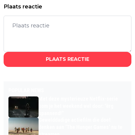
Plaats reactie
PLAATS REACTIE
POPULAR NEWS
Met deze mysterieuze Netflix-serie
kom je het weekend wel door: "érg
spannend!"
Gewelddadige actiefilm die doet
denken aan 'The Hunger Games' nu te
streamen