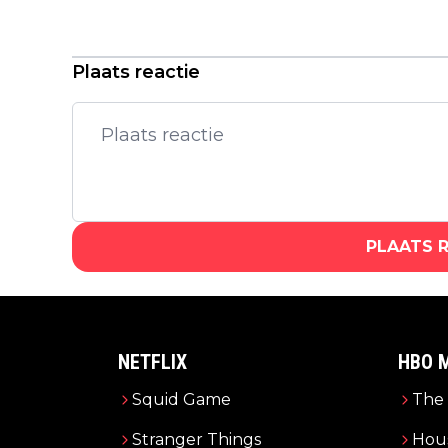
Claire Redfield keert terug in eerste
trailer van 'Resident Evil: Veronica'
Plaats reactie
PLAATS 
NETFLIX
HBO 
Squid Game
The 
Stranger Things
Hous