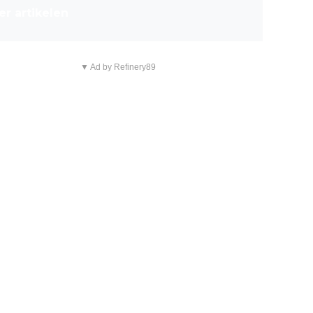
r artikelen
▼ Ad by Refinery89