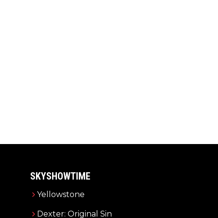
SKYSHOWTIME
Yellowstone
Dexter: Original Sin