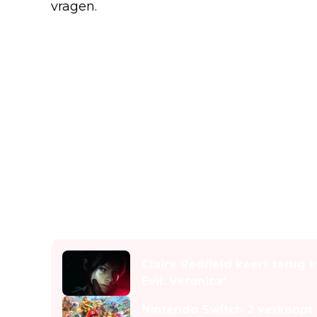
vragen.
Lees ook
Claire Redfield keert terug i
Evil: Veronica'
Nintendo Switch 2 verkoopt 