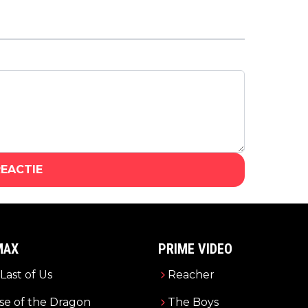
Netflix strikt de rechten van nieuwe
anime 'Daemons of the Shadow
Realm'
REACTIE
MAX
PRIME VIDEO
Last of Us
Reacher
e of the Dragon
The Boys