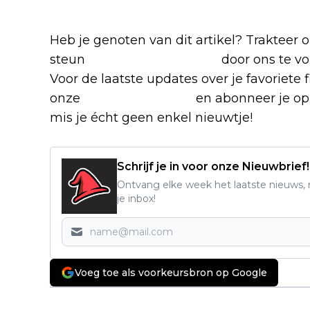
games
Heb je genoten van dit artikel? Trakteer
steun
The Nerd Shepherd
door ons te v
Voor de laatste updates over je favoriete 
onze
Facebook-groep
en abonneer je op
mis je écht geen enkel nieuwtje!
Schrijf je in voor onze Nieuwbrief!
Ontvang elke week het laatste nieuws, r
je inbox!
Voeg toe als voorkeursbron op Google
Vorig artikel