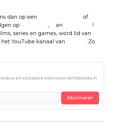
 ons dan op een
(virtuele) koffie
of
olgen op
Facebook
,
X
en
Instagram
!
films, series en games, word lid van
 het YouTube kanaal van
Insight
. Zo
eviews en exclusieve interviews rechtstreeks in
Abonneren
Volgend artikel