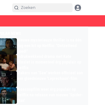
PULAR NEWS
Nieuwe mysterieuze thriller is na één
dag een hit op Netflix: "Ontzettend
goed!"
Indrukwekkend drama met Kate
Winslet is momenteel érg populair op
Netflix
Makers van 'Saw' werken officieel aan
een gloednieuwe 'Leprechaun'-film
Bioscoopfilm weer érg populair op
Netflix na release van nieuwe 'Spider-
Man'