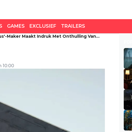
S
GAMES
EXCLUSIEF
TRAILERS
s'-Maker Maakt Indruk Met Onthulling Van
-maker maakt indruk met
PO
m 10:00