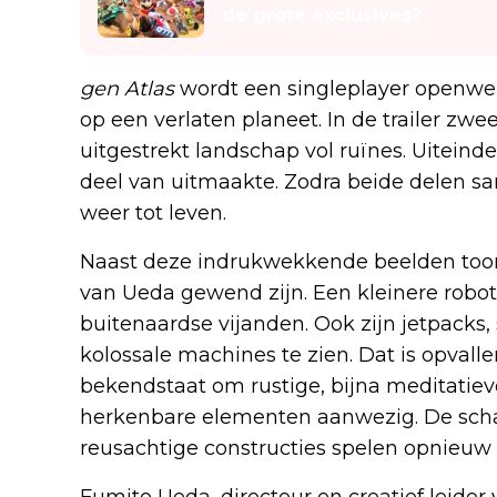
de grote exclusives?
gen Atlas
wordt een singleplayer openwe
op een verlaten planeet. In de trailer zw
uitgestrekt landschap vol ruïnes. Uiteinde
deel van uitmaakte. Zodra beide delen
weer tot leven.
Naast deze indrukwekkende beelden toont
van Ueda gewend zijn. Een kleinere rob
buitenaardse vijanden. Ook zijn jetpacks
kolossale machines te zien. Dat is opvall
bekendstaat om rustige, bijna meditatiev
herkenbare elementen aanwezig. De scha
reusachtige constructies spelen opnieuw e
Fumito Ueda, directeur en creatief leide