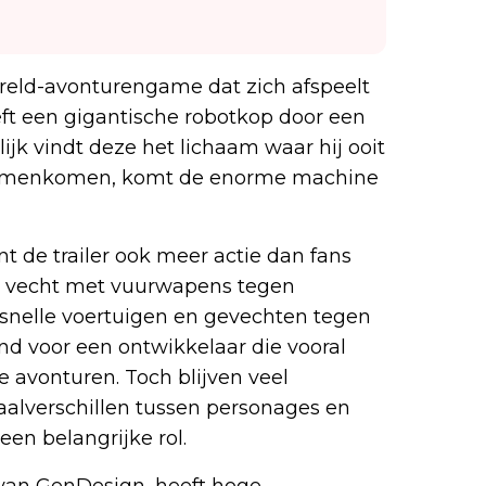
reld-avonturengame dat zich afspeelt
eeft een gigantische robotkop door een
lijk vindt deze het lichaam waar hij ooit
 samenkomen, komt de enorme machine
 de trailer ook meer actie dan fans
ot vecht met vuurwapens tegen
, snelle voertuigen en gevechten tegen
end voor een ontwikkelaar die vooral
e avonturen. Toch blijven veel
alverschillen tussen personages en
en belangrijke rol.
r van GenDesign, heeft hoge