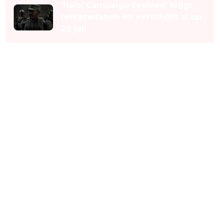
'Halo: Campaign Evolved' krijgt
releasedatum en verschijnt al op
28 juli
Sterke cast voor nieuwe Fable