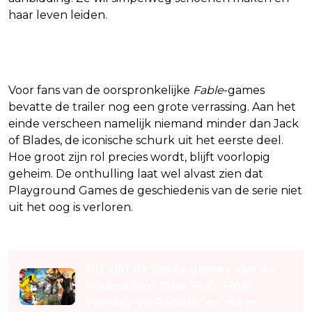
haar leven leiden.
Oude bekende keert terug
Voor fans van de oorspronkelijke
Fable
-games
bevatte de trailer nog een grote verrassing. Aan het
einde verscheen namelijk niemand minder dan Jack
of Blades, de iconische schurk uit het eerste deel.
Hoe groot zijn rol precies wordt, blijft voorlopig
geheim. De onthulling laat wel alvast zien dat
Playground Games de geschiedenis van de serie niet
uit het oog is verloren.
Lees ook
Dit zijn de beste games van de
maand juni: 'Star Fox', 'Final
Fantasy VII Rebirth' en meer!