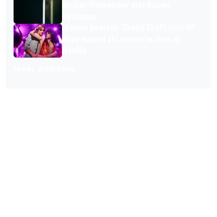
thriller 'Primetime' met Robert
Pattinson
Nieuwe beelden 'Grand Theft Auto VI'
deze maand als eerste te zien op
Netflix
Meer artikelen