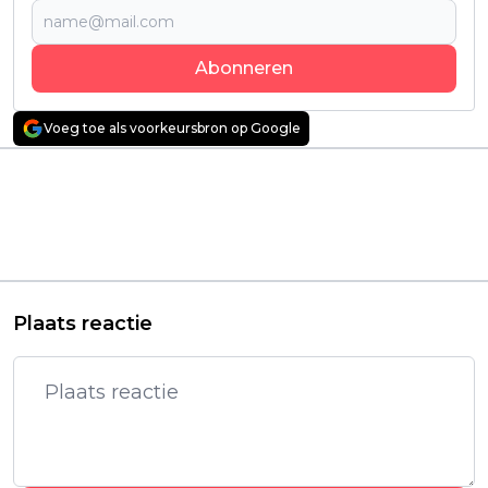
Abonneren
Voeg toe als voorkeursbron op Google
Vorig artikel
Volgend artikel
Netflix deelt eerste
Europese Netflix-
officiële teaser van
sensatie keert op
gloednieuwe 'Scooby-
deze datum terug
Doo'-serie
met een nieuw
seizoen
Plaats reactie