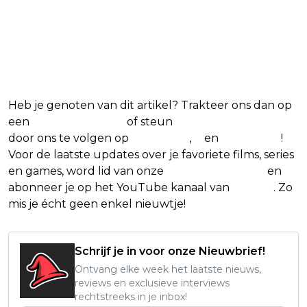
Blijf op de hoogte van
jouw favoriete games
Heb je genoten van dit artikel? Trakteer ons dan op
een
(virtuele) koffie
of steun
The Nerd Shepherd
door ons te volgen op
Facebook
,
X
en
Instagram
!
Voor de laatste updates over je favoriete films, series
en games, word lid van onze
Facebook-groep
en
abonneer je op het YouTube kanaal van
Insight
. Zo
mis je écht geen enkel nieuwtje!
Schrijf je in voor onze Nieuwbrief!
Ontvang elke week het laatste nieuws,
reviews en exclusieve interviews
rechtstreeks in je inbox!