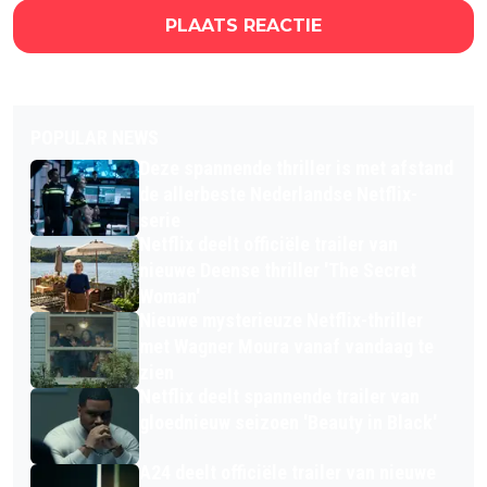
PLAATS REACTIE
POPULAR NEWS
Deze spannende thriller is met afstand
de allerbeste Nederlandse Netflix-
serie
Netflix deelt officiële trailer van
nieuwe Deense thriller 'The Secret
Woman'
Nieuwe mysterieuze Netflix-thriller
met Wagner Moura vanaf vandaag te
zien
Netflix deelt spannende trailer van
gloednieuw seizoen 'Beauty in Black'
A24 deelt officiële trailer van nieuwe