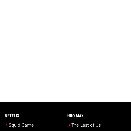
NETFLIX
HBO MAX
Squid Game
The Last of Us