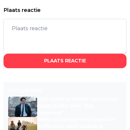
Plaats reactie
PLAATS REACTIE
POPULAR NEWS
Hoge scores en lovende reacties voor
nieuwe Netflix-serie: "Diep
ontroerend!"
Nieuw seizoen van razend populaire
Netflix-serie vanaf vandaag te