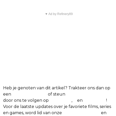
▼ Ad by Refinery89
Heb je genoten van dit artikel? Trakteer ons dan op
een
(virtuele) koffie
of steun
The Nerd Shepherd
door ons te volgen op
Facebook
,
X
en
Instagram
!
Voor de laatste updates over je favoriete films, series
en games, word lid van onze
Facebook-groep
en