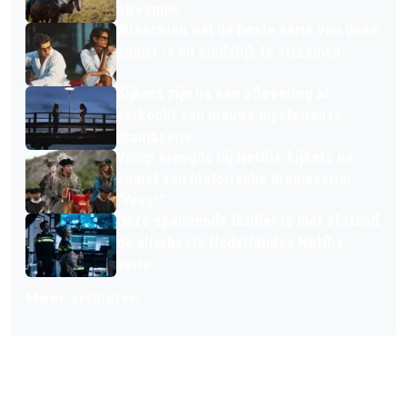
streamen
Misschien wel dé beste serie van deze
zomer is nu eindelijk te streamen
Kijkers zijn na één aflevering al
verkocht aan nieuwe mysterieuze
dramaserie
Volop vreugde bij Netflix-kijkers na
komst van historische dramaserie:
"Yess!"
Deze spannende thriller is met afstand
de allerbeste Nederlandse Netflix-
serie
Meer artikelen