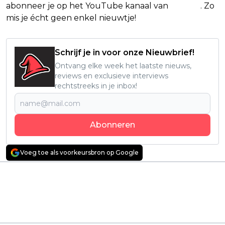
abonneer je op het YouTube kanaal van
Insight
. Zo
mis je écht geen enkel nieuwtje!
Schrijf je in voor onze Nieuwbrief!
Ontvang elke week het laatste nieuws,
reviews en exclusieve interviews
rechtstreeks in je inbox!
Abonneren
Voeg toe als voorkeursbron op Google
Vorig artikel
Volgend artikel
Netflix deelt eerste
Actiefilm met Cillian
beelden én
Murphy en Helen
releasedatum van
Mirren is een hit op
nieuw seizoen hitserie
Netflix: "enorm van
'Emily in Paris'
genoten!"