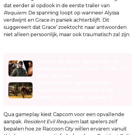
dat eerder al opdook in de eerste trailer van
Requiem
. De spanning loopt op wanneer Alyssa
verdwijnt en Grace in paniek achterblijft. Dit
suggereert dat Grace’ zoektocht naar antwoorden
niet alleen persoonlijk, maar ook traumatisch zal zijn.
Lees ook
Dit zijn de beste games van de
maand augustus: 'Mafia', 'Gears of
War' en meer!
Robert House én Deathclaw
maken hun opwachting in de
trailer van 'Fallout' seizoen 2
Qua gameplay kiest Capcom voor een opvallende
aanpak.
Resident Evil Requiem
laat spelers zelf
bepalen hoe ze Raccoon City willen ervaren: vanuit