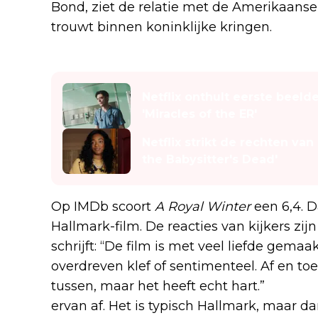
Bond, ziet de relatie met de Amerikaanse to
trouwt binnen koninklijke kringen.
Lees ook
Netflix onthult eerste beel
'Miracles of the ER'
Netflix strikt de rechten va
the Babysitter's Dead'
Op IMDb scoort
A Royal Winter
een 6,4. D
Hallmark-film. De reacties van kijkers zi
schrijft: “De film is met veel liefde gema
overdreven klef of sentimenteel. Af en to
tussen, maar het heeft echt hart.”
Een an
ervan af. Het is typisch Hallmark, maar da