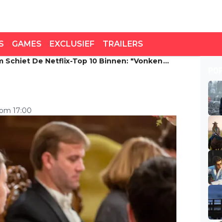
S
GAMES
EXCLUSIEF
TRAILERS
m Schiet De Netflix-Top 10 Binnen: "Vonken
 schiet de Netflix-top 10
PO
rvan af!"
 om 17:00