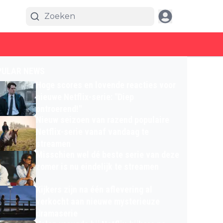
PULAR NEWS
Hoge scores en lovende reacties voor
nieuwe Netflix-serie: "Diep
ontroerend!"
Nieuw seizoen van razend populaire
Netflix-serie vanaf vandaag te
streamen
Misschien wel dé beste serie van deze
zomer is nu eindelijk te streamen
Kijkers zijn na één aflevering al
verkocht aan nieuwe mysterieuze
dramaserie