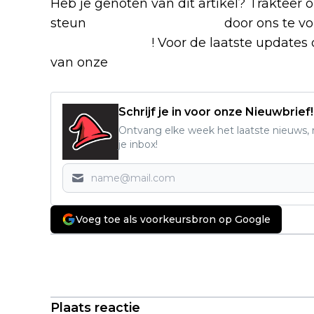
Heb je genoten van dit artikel? Trakteer
steun
The Nerd Shepherd
door ons te v
Google Nieuws
! Voor de laatste updates o
van onze
Alles over Netflix Facebook-g
Schrijf je in voor onze Nieuwbrief!
Ontvang elke week het laatste nieuws, r
je inbox!
Voeg toe als voorkeursbron op Google
Vorig artikel
'Barbie'-regisseur Greta Gerwig
rondt opnames af van epische
Netflix-verfilming
Plaats reactie