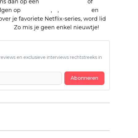
 ons dan op een
(virtuele) koffie
of
olgen op
Facebook
,
X
,
Instagram
en
ver je favoriete Netflix-series, word lid
roep.
Zo mis je geen enkel nieuwtje!
eviews en exclusieve interviews rechtstreeks in
Abonneren
Volgend artikel
Zéér indrukwekkend middeleeuws
drama vanaf vandaag eindelijk te
zien in Nederland