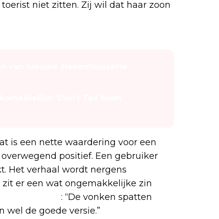
erist niet zitten. Zij wil dat haar zoon
den van nieuwe ziekenhuisserie
n komediefilm 'Don't Tell Mom
at is een nette waardering voor een
jn overwegend positief. Een gebruiker
akt. Het verhaal wordt nergens
e zit er een wat ongemakkelijke zin
der voegt toe
: “De vonken spatten
n wel de goede versie.”