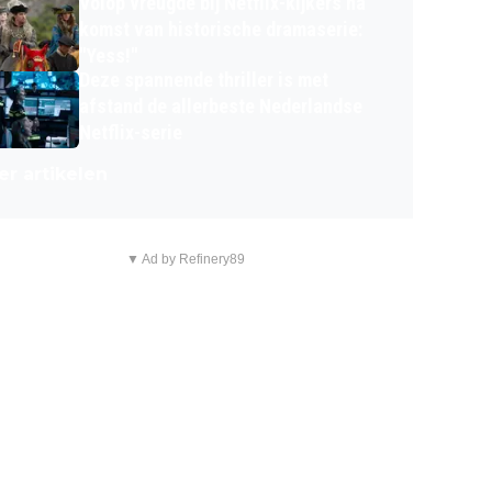
Volop vreugde bij Netflix-kijkers na
komst van historische dramaserie:
"Yess!"
Deze spannende thriller is met
afstand de allerbeste Nederlandse
Netflix-serie
r artikelen
▼ Ad by Refinery89