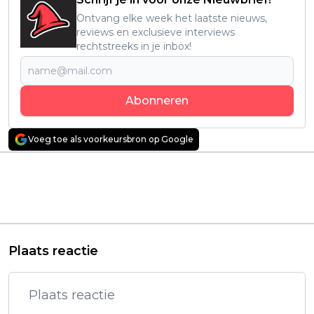
Ontvang elke week het laatste nieuws,
reviews en exclusieve interviews
rechtstreeks in je inbox!
Abonneren
Voeg toe als voorkeursbron op Google
Vorig artikel
Volgend artikel
John Cena pakt
Nieuwe historische
kijkers in met nieuwe
Netflix-serie maakt
knotsgekke Netflix-
indruk op kijkers:
film: "Ondeugend!"
"Fenomenaal!"
Plaats reactie