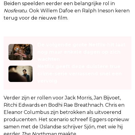
Beiden speelden eerder een belangrijke rol in
Nosferatu
. Ook Willem Dafoe en Ralph Ineson keren
terug voor de nieuwe film.
Lees ook
De volgende grote Netflix-hit laat
nog maar enkele dagen op zich
wachten
Netflix geeft deze duistere true
crime-serie verrassend snel een
vervolg
Verder zijn er rollen voor Jack Morris, Jan Bijvoet,
Ritchi Edwards en Bodhi Rae Breathnach. Chris en
Eleanor Columbus zijn betrokken als uitvoerend
producenten. Het scenario schreef Eggers opnieuw
samen met de IJslandse schrijver Sjón, met wie hij
eerder
The Northman
maakte.