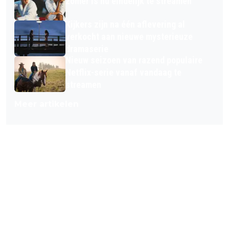
zomer is nu eindelijk te streamen
Kijkers zijn na één aflevering al
verkocht aan nieuwe mysterieuze
dramaserie
Nieuw seizoen van razend populaire
Netflix-serie vanaf vandaag te
streamen
Meer artikelen