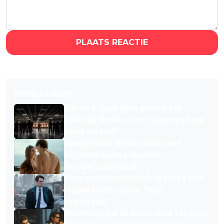
PLAATS REACTIE
POPULAR NEWS
Kijkers krijgen géén genoeg van
keiharde Netflix-serie: "Spannend van
begin tot eind!"
Aangrijpende Netflix-serie weet
miljoenen kijkers te raken:
"Hartverscheurend!"
Hoge scores en lovende reacties voor
nieuwe Netflix-serie: "Diep
ontroerend!"
Misschien wel dé beste serie van deze