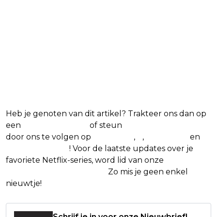
Blijf op de hoogte van jouw
favoriete Netflix-films en -
series
Heb je genoten van dit artikel? Trakteer ons dan op
een
(virtuele) koffie
of steun
The Nerd Shepherd
door ons te volgen op
Facebook
,
X
,
Instagram
en
Google Nieuws
! Voor de laatste updates over je
favoriete Netflix-series, word lid van onze
Alles over
Netflix Facebook-groep.
Zo mis je geen enkel
nieuwtje!
Schrijf je in voor onze Nieuwbrief!