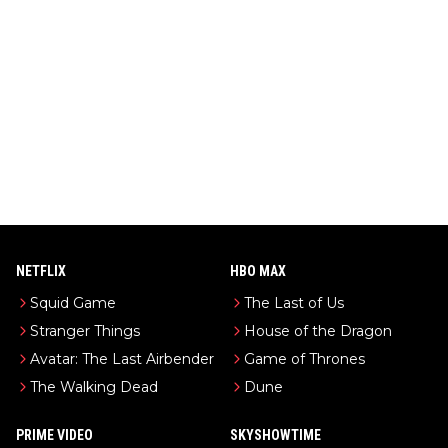
NETFLIX
HBO MAX
Squid Game
The Last of Us
Stranger Things
House of the Dragon
Avatar: The Last Airbender
Game of Thrones
The Walking Dead
Dune
PRIME VIDEO
SKYSHOWTIME