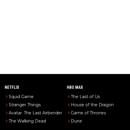
NETFLIX
HBO MAX
Squid Game
The Last of Us
Stranger Things
House of the Dragon
Avatar: The Last Airbender
Game of Thrones
The Walking Dead
Dune