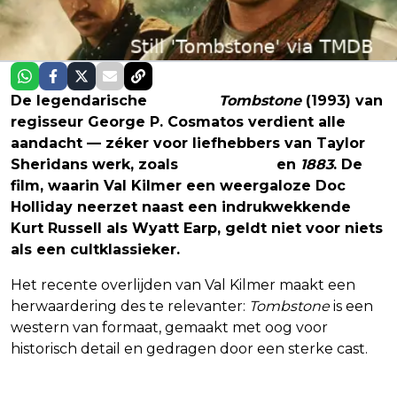
De legendarische
western
Tombstone
(1993) van
regisseur George P. Cosmatos verdient alle
aandacht — zéker voor liefhebbers van Taylor
Sheridans werk, zoals
Yellowstone
en
1883
. De
film, waarin Val Kilmer een weergaloze Doc
Holliday neerzet naast een indrukwekkende
Kurt Russell als Wyatt Earp, geldt niet voor niets
als een cultklassieker.
Het recente overlijden van Val Kilmer maakt een
herwaardering des te relevanter:
Tombstone
is een
western van formaat, gemaakt met oog voor
historisch detail en gedragen door een sterke cast.