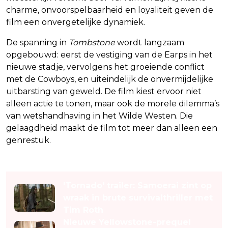
charme, onvoorspelbaarheid en loyaliteit geven de
film een onvergetelijke dynamiek.
De spanning in
Tombstone
wordt langzaam
opgebouwd: eerst de vestiging van de Earps in het
nieuwe stadje, vervolgens het groeiende conflict
met de Cowboys, en uiteindelijk de onvermijdelijke
uitbarsting van geweld. De film kiest ervoor niet
alleen actie te tonen, maar ook de morele dilemma’s
van wetshandhaving in het Wilde Westen. Die
gelaagdheid maakt de film tot meer dan alleen een
genrestuk.
Lees ook
'Tornado' trailer: Samoerai zint op
wraak in brute survivalthriller met
Tim Roth
Nieuwe Yellowstone-prequel