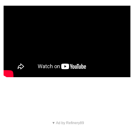
Blijf op de hoogte van jouw favoriete films
en series
▼ Ad by Refinery89