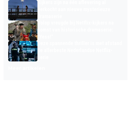
Kijkers zijn na één aflevering al
verkocht aan nieuwe mysterieuze
dramaserie
Volop vreugde bij Netflix-kijkers na
komst van historische dramaserie:
"Yess!"
Deze spannende thriller is met afstand
de allerbeste Nederlandse Netflix-
serie
Meer artikelen