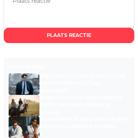
PLAATS REACTIE
POPULAR NEWS
Hoge scores en lovende reacties voor
nieuwe Netflix-serie: "Diep
ontroerend!"
Nieuw seizoen van razend populaire
Netflix-serie vanaf vandaag te
streamen
Misschien wel dé beste serie van deze
zomer is nu eindelijk te streamen