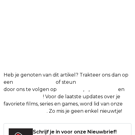
Heb je genoten van dit artikel? Trakteer ons dan op
een
(virtuele) koffie
of steun
The Nerd Shepherd
door ons te volgen op
Facebook
,
X
,
Instagram
en
Google Nieuws
! Voor de laatste updates over je
favoriete films, series en games, word lid van onze
Facebook-groep
. Zo mis je geen enkel nieuwtje!
Schrijf je in voor onze Nieuwbrief!