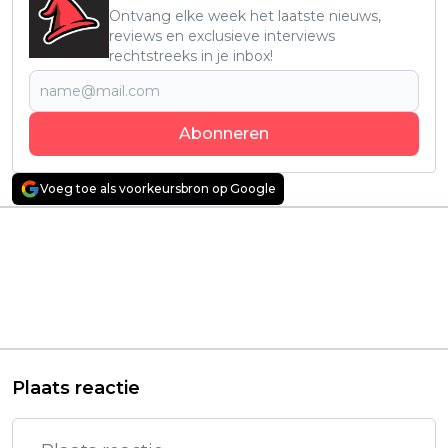
Ontvang elke week het laatste nieuws,
reviews en exclusieve interviews
rechtstreeks in je inbox!
Abonneren
Voeg toe als voorkeursbron op Google
Vorig artikel
Volgend artikel
Bioscoopfilm met
Nieuwe
Colman Domingo en
psychologische
Halle Bailey
thrillerserie krijgt de
debuteert vandaag
goedkeuring van
op Netflix
Netflix-kijkers: "écht
goed!"
Plaats reactie