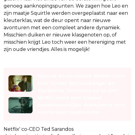
genoeg aanknopingspunten. We zagen hoe Leo en
zijn maatje Squirtle werden overgeplaatst naar een
kleuterklas, wat de deur opent naar nieuwe
avonturen met een compleet andere dynamiek.
Misschien duiken er nieuwe klasgenoten op, of
misschien krijgt Leo toch weer een hereniging met
zijn oude vriendjes. Alles is mogelijk!
Lees ook
Nieuwe Nederlandse Netflix-serie
met Jeroen Spitzenberger en
Waldemar Torenstra nu te zien
Netflix komt met nieuwe
bovennatuurlijke dramaserie over
mysterieus zeemonster
Netflix' co-CEO Ted Sarandos
liet doorschemeren