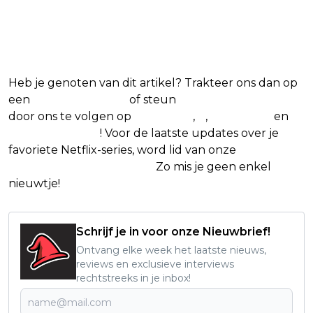
Blijf op de hoogte van jouw favoriete
Netflix-films en -series
Heb je genoten van dit artikel? Trakteer ons dan op
een
(virtuele) koffie
of steun
The Nerd Shepherd
door ons te volgen op
Facebook
,
X
,
Instagram
en
Google Nieuws
! Voor de laatste updates over je
favoriete Netflix-series, word lid van onze
Alles over
Netflix Facebook-groep
.
Zo mis je geen enkel
nieuwtje!
Schrijf je in voor onze Nieuwbrief!
Ontvang elke week het laatste nieuws,
reviews en exclusieve interviews
rechtstreeks in je inbox!