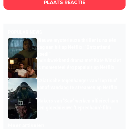
PLAATS REACTIE
POPULAR NEWS
Nieuwe mysterieuze thriller is na één
dag een hit op Netflix: "Ontzettend
goed!"
Indrukwekkend drama met Kate Winslet
is momenteel érg populair op Netflix
Aziatische tegenhanger van 'Top Gun'
vanaf vandaag te streamen op Netflix
Makers van 'Saw' werken officieel aan
een gloednieuwe 'Leprechaun'-film
Meer artikelen