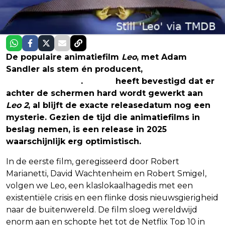
De populaire animatiefilm
Leo
, met Adam
Sandler als stem én producent,
krijgt officieel
een tweede deel
.
Netflix
heeft bevestigd dat er
achter de schermen hard wordt gewerkt aan
Leo 2
, al blijft de exacte releasedatum nog een
mysterie. Gezien de tijd die animatiefilms in
beslag nemen, is een release in 2025
waarschijnlijk erg optimistisch.
In de eerste film, geregisseerd door Robert
Marianetti, David Wachtenheim en Robert Smigel,
volgen we Leo, een klaslokaalhagedis met een
existentiële crisis en een flinke dosis nieuwsgierigheid
naar de buitenwereld. De film sloeg wereldwijd
enorm aan en schopte het tot de Netflix Top 10 in