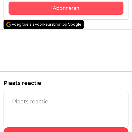
Abonneren
Voeg toe als voorkeursbron op Google
Vorig artikel
Volgend artikel
Gewelddadige
Dit zijn de 'winnaars'
western met
van de Razzies:
Leonardo DiCaprio en
'Madame Web'
Jamie Foxx vanaf
verkozen tot
vandaag te zien op
slechtste film van
Netflix
2024
Plaats reactie