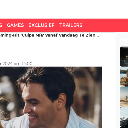
S
GAMES
EXCLUSIEF
TRAILERS
ming-Hit 'Culpa Mía' Vanaf Vandaag Te Zien
ing-hit 'Culpa Mía'
PO
Prime Video
er 2024 om 14:00