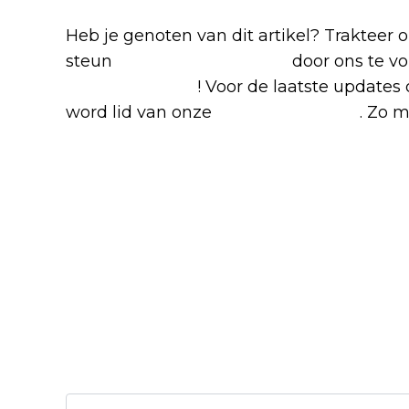
Heb je genoten van dit artikel? Trakteer
steun
The Nerd Shepherd
door ons te v
Google Nieuws
! Voor de laatste updates 
word lid van onze
Facebook-groep
. Zo m