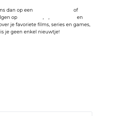
 ons dan op een
(virtuele) koffie
of
olgen op
Facebook
,
X
,
Instagram
en
over je favoriete films, series en games,
is je geen enkel nieuwtje!