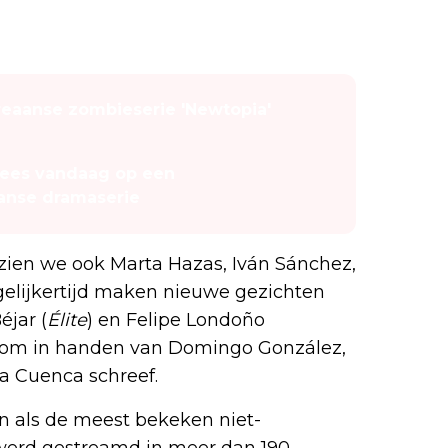
eaanse zombieserie 'Newtopia'
nees vandaag op een
anse dramaserie
zien we ook Marta Hazas, Iván Sánchez,
gelijkertijd maken nieuwe gezichten
Béjar (
Élite
) en Felipe Londoño
erom in handen van Domingo González,
a Cuenca schreef.
en als de meest bekeken niet-
 werd gestreamd in meer dan 190