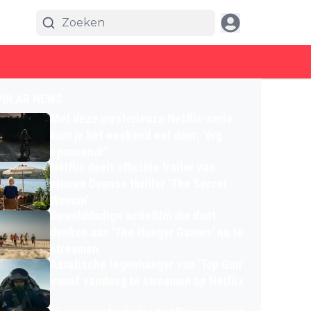
PULAR NEWS
Met deze mysterieuze Netflix-serie
kom je het weekend wel door: "érg
spannend!"
Netflix deelt officiële trailer van
nieuwe Deense thriller 'The Secret
Woman'
Gewelddadige actiefilm die doet
denken aan 'The Hunger Games' nu te
streamen
Aziatische tegenhanger van 'Top Gun'
vanaf vandaag te streamen op Netflix