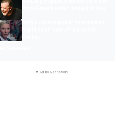
Nieuwe grofgebekte Netflix-serie met
Ricky Gervais vanaf vandaag te zien
Netflix zet streep door Amerikaanse
'Squid Game' spin-off van David
Fincher
r artikelen
▼ Ad by Refinery89