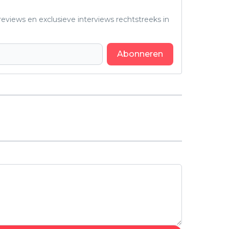
eviews en exclusieve interviews rechtstreeks in
Abonneren
Volgend artikel
BBC-hitserie 'Doctor Who' keert in
2025 terug met een nieuw seizoen:
eerste beelden nu te zien