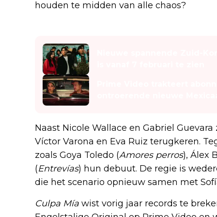
houden te midden van alle chaos?
Lees ook
Nieuwe spannende Zuid-Kor
is vanaf 7 februari te zien
Prime Video trakteert abon
ontroerende nieuwe Mexica
Naast Nicole Wallace en Gabriel Guevara 
Víctor Varona en Eva Ruiz terugkeren. Te
zoals Goya Toledo (
Amores perros
), Álex 
(
Entrevías
) hun debuut. De regie is wed
die het scenario opnieuw samen met Sofí
Culpa Mía
wist vorig jaar records te brek
Engelstalige Original op Prime Video en