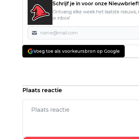
Schrijf je in voor onze Nieuwbrief!
Ontvang elke week het laatste nieuws, r
je inbox!
Voeg toe als voorkeursbron op Google
Vorig artikel
Nieuw seizoen van populaire
Netflix-serie is direct een hit:
"Aflevering één is al gestoord!"
Plaats reactie