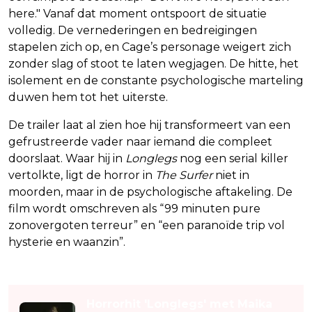
here." Vanaf dat moment ontspoort de situatie
volledig. De vernederingen en bedreigingen
stapelen zich op, en Cage’s personage weigert zich
zonder slag of stoot te laten wegjagen. De hitte, het
isolement en de constante psychologische marteling
duwen hem tot het uiterste.
De trailer laat al zien hoe hij transformeert van een
gefrustreerde vader naar iemand die compleet
doorslaat. Waar hij in
Longlegs
nog een serial killer
vertolkte, ligt de horror in
The Surfer
niet in
moorden, maar in de psychologische aftakeling. De
film wordt omschreven als “99 minuten pure
zonovergoten terreur” en “een paranoïde trip vol
hysterie en waanzin”.
Lees ook
Horrorhit 'Longlegs' met Maika