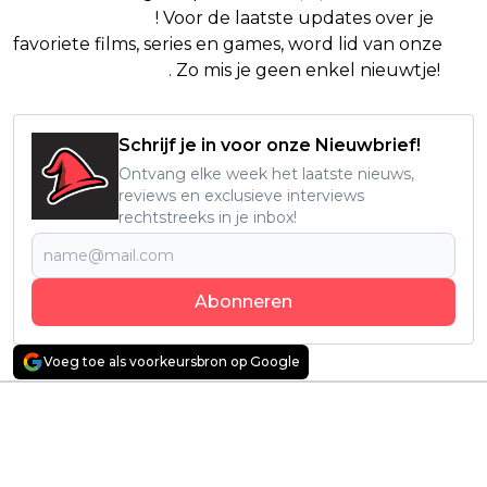
Google Nieuws
! Voor de laatste updates over je
favoriete films, series en games, word lid van onze
Facebook-groep
. Zo mis je geen enkel nieuwtje!
Schrijf je in voor onze Nieuwbrief!
Ontvang elke week het laatste nieuws,
reviews en exclusieve interviews
rechtstreeks in je inbox!
Abonneren
Voeg toe als voorkeursbron op Google
Vorig artikel
Volgend artikel
Dit is alles wat we
Nieuwe historische
weten over de
Prime Video-serie
tragische dood van
krijgt goedkeuring
Gene Hackman en
van kijkers: "Visueel