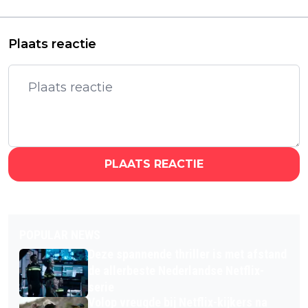
Betsy Arakawa
indrukwekkend!"
Plaats reactie
PLAATS REACTIE
POPULAR NEWS
Deze spannende thriller is met afstand
de allerbeste Nederlandse Netflix-
serie
Volop vreugde bij Netflix-kijkers na