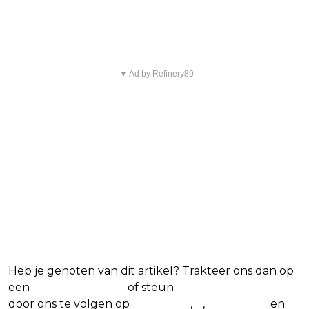
Blijf op de hoogte van jouw favoriete films
en series
▼ Ad by Refinery89
Heb je genoten van dit artikel? Trakteer ons dan op
een
(virtuele) koffie
of steun
The Nerd Shepherd
door ons te volgen op
Facebook
,
X
,
Instagram
en