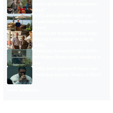
komst van historische dramaserie:
"Yess!"
Netflix deelt officiële trailer van
nieuwe Deense thriller 'The Secret
Woman'
Australische dramaserie met Hugo
Weaving is binnenkort te zien op
Netflix
Nieuwe mysterieuze Netflix-thriller
met Wagner Moura vanaf vandaag te
zien
Netflix deelt spannende trailer van
gloednieuw seizoen 'Beauty in Black'
Meer artikelen