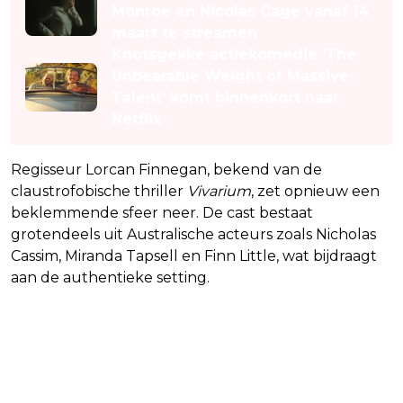
Monroe en Nicolas Cage vanaf 14
maart te streamen
Knotsgekke actiekomedie 'The
Unbearable Weight of Massive
Talent' komt binnenkort naar
Netflix
Regisseur Lorcan Finnegan, bekend van de
claustrofobische thriller
Vivarium
, zet opnieuw een
beklemmende sfeer neer. De cast bestaat
grotendeels uit Australische acteurs zoals Nicholas
Cassim, Miranda Tapsell en Finn Little, wat bijdraagt
aan de authentieke setting.