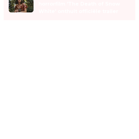
horrorfilm 'The Death of Snow
White' onthult officiële trailer
Een stukje horrorhistorie