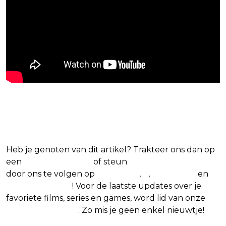
Blijf op de hoogte van jouw favoriete films
en series
Heb je genoten van dit artikel? Trakteer ons dan op
een
(virtuele) koffie
of steun
The Nerd Shepherd
door ons te volgen op
Facebook
,
X
,
Instagram
en
Google Nieuws
! Voor de laatste updates over je
favoriete films, series en games, word lid van onze
Facebook-groep
. Zo mis je geen enkel nieuwtje!