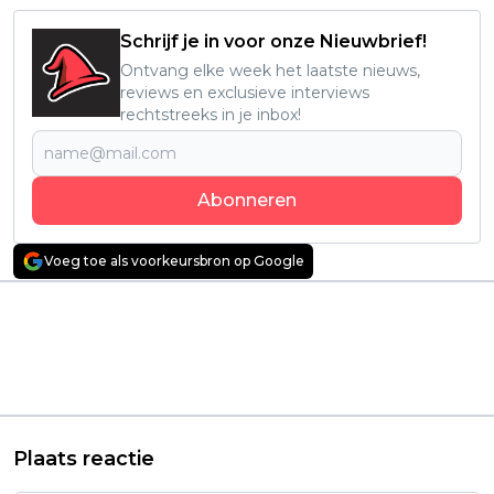
Schrijf je in voor onze Nieuwbrief!
Ontvang elke week het laatste nieuws,
reviews en exclusieve interviews
rechtstreeks in je inbox!
Abonneren
Voeg toe als voorkeursbron op Google
Vorig artikel
Volgend artikel
Netflix zet zichzelf op
Deze steengoede
de kaart als thuisbasis
westernserie is een
voor animefans met
must-watch voor fans
de komst van
van de hitserie
'Moonrise'
'Yellowstone'
Plaats reactie