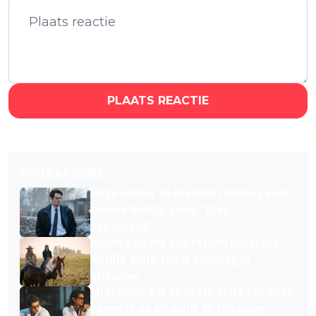
PLAATS REACTIE
POPULAR NEWS
Hoge scores en lovende reacties voor
nieuwe Netflix-serie: "Diep
ontroerend!"
Nieuw seizoen van razend populaire
Netflix-serie vanaf vandaag te
streamen
Misschien wel dé beste serie van deze
zomer is nu eindelijk te streamen