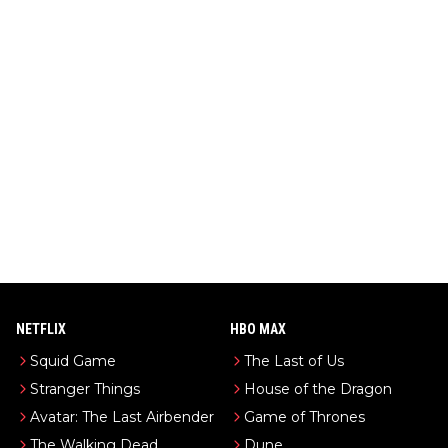
NETFLIX
HBO MAX
Squid Game
The Last of Us
Stranger Things
House of the Dragon
Avatar: The Last Airbender
Game of Thrones
The Walking Dead
Dune