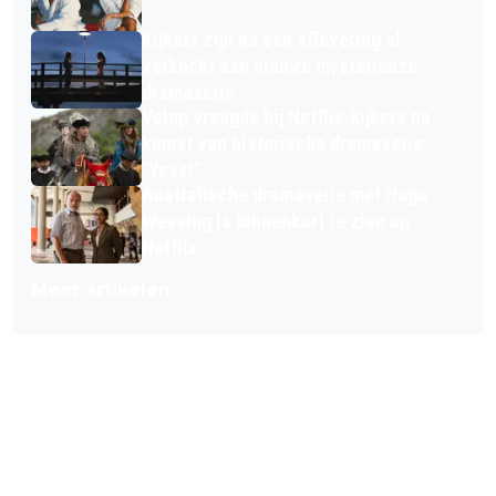
Kijkers zijn na één aflevering al
verkocht aan nieuwe mysterieuze
dramaserie
Volop vreugde bij Netflix-kijkers na
komst van historische dramaserie:
"Yess!"
Australische dramaserie met Hugo
Weaving is binnenkort te zien op
Netflix
Meer artikelen