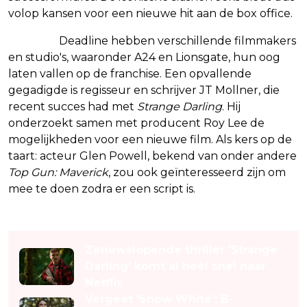
volop kansen voor een nieuwe hit aan de box office.
Volgens
Deadline hebben verschillende filmmakers
en studio's, waaronder A24 en Lionsgate, hun oog
laten vallen op de franchise. Een opvallende
gegadigde is regisseur en schrijver JT Mollner, die
recent succes had met
Strange Darling
. Hij
onderzoekt samen met producent Roy Lee de
mogelijkheden voor een nieuwe film. Als kers op de
taart: acteur Glen Powell, bekend van onder andere
Top Gun: Maverick
, zou ook geïnteresseerd zijn om
mee te doen zodra er een script is.
Lees ook
Zenuwslopende thriller 'Strange
Darling' komt al héél snel naar
Netflix
Vergeet 'Snow White': B-