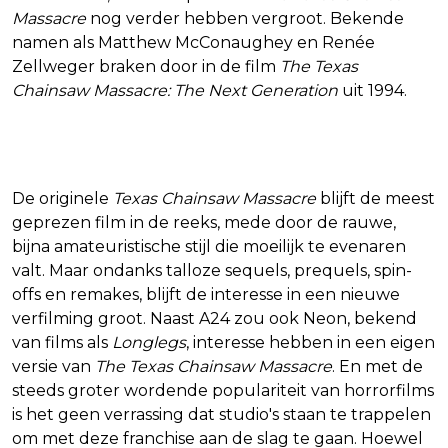
Massacre
nog verder hebben vergroot. Bekende
namen als Matthew McConaughey en Renée
Zellweger braken door in de film
The Texas
Chainsaw Massacre: The Next Generation
uit 1994.
Studio's vechten om de rechten
De originele
Texas Chainsaw Massacre
blijft de meest
geprezen film in de reeks, mede door de rauwe,
bijna amateuristische stijl die moeilijk te evenaren
valt. Maar ondanks talloze sequels, prequels, spin-
offs en remakes, blijft de interesse in een nieuwe
verfilming groot. Naast A24 zou ook Neon, bekend
van films als
Longlegs
, interesse hebben in een eigen
versie van
The Texas Chainsaw Massacre
. En met de
steeds groter wordende populariteit van horrorfilms
is het geen verrassing dat studio's staan te trappelen
om met deze franchise aan de slag te gaan. Hoewel