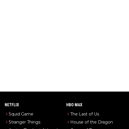
NETFLIX
HBO MAX
Squid Game
The Last of Us
Stranger Things
House of the Dragon