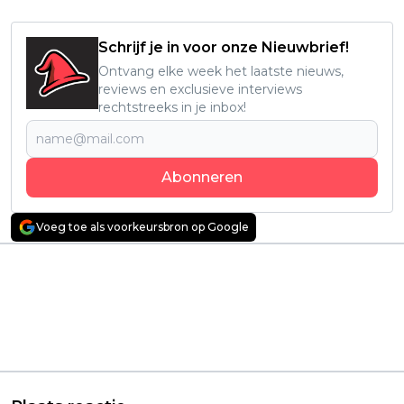
Schrijf je in voor onze Nieuwbrief!
Ontvang elke week het laatste nieuws,
reviews en exclusieve interviews
rechtstreeks in je inbox!
Abonneren
Voeg toe als voorkeursbron op Google
Vorig artikel
Volgend artikel
Netflix-kijkers smullen
Netflix onthult
massaal van nieuwe
officiële trailer van
kerstfilm: "zéér de
nieuwe
moeite waard!"
waargebeurde
thrillerserie 'Fugue
State 1986'