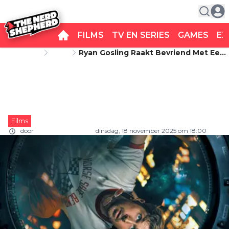
FILMS
TV EN SERIES
GAMES
EX
Startpagina
Films
Ryan Gosling Raakt Bevriend Met Een
Ryan Gosling raakt bevriend met
Alien In De Nieuwe Trailer Van 'Project
Hail Mary'
een alien in de nieuwe trailer van
'Project Hail Mary'
Films
door
Carlo van Remortel
dinsdag, 18 november 2025 om 18:00