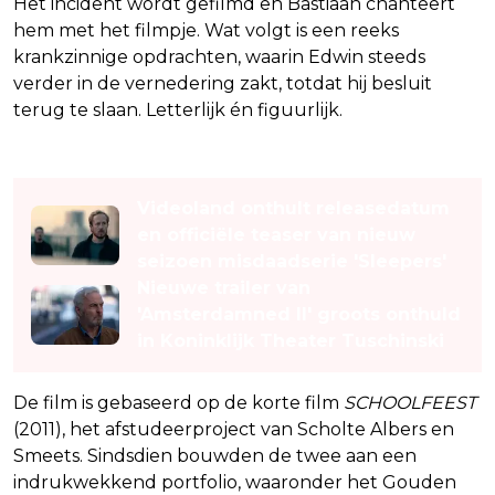
Het incident wordt gefilmd en Bastiaan chanteert
hem met het filmpje. Wat volgt is een reeks
krankzinnige opdrachten, waarin Edwin steeds
verder in de vernedering zakt, totdat hij besluit
terug te slaan. Letterlijk én figuurlijk.
Lees ook
Videoland onthult releasedatum
en officiële teaser van nieuw
seizoen misdaadserie 'Sleepers'
Nieuwe trailer van
'Amsterdamned II' groots onthuld
in Koninklijk Theater Tuschinski
De film is gebaseerd op de korte film
SCHOOLFEEST
(2011), het afstudeerproject van Scholte Albers en
Smeets. Sindsdien bouwden de twee aan een
indrukwekkend portfolio, waaronder het Gouden