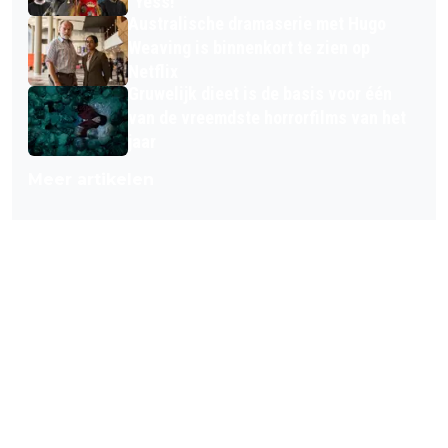
"Yess!"
Australische dramaserie met Hugo
Weaving is binnenkort te zien op
Netflix
Gruwelijk dieet is de basis voor één
van de vreemdste horrorfilms van het
jaar
Meer artikelen