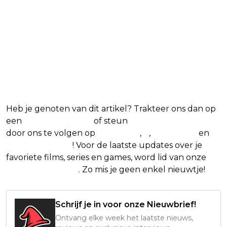
Heb je genoten van dit artikel? Trakteer ons dan op
een
(virtuele) koffie
of steun
The Nerd Shepherd
door ons te volgen op
Facebook
,
X
,
Instagram
en
Google Nieuws
! Voor de laatste updates over je
favoriete films, series en games, word lid van onze
Facebook-groep
. Zo mis je geen enkel nieuwtje!
Schrijf je in voor onze Nieuwbrief!
Ontvang elke week het laatste nieuws,