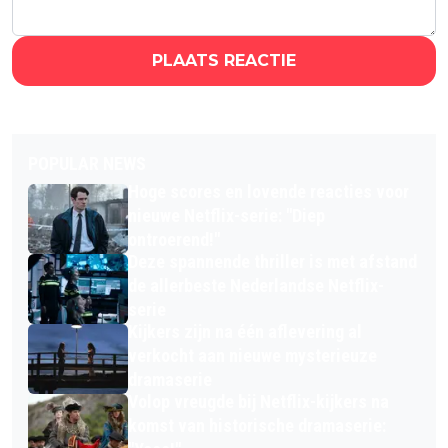
PLAATS REACTIE
POPULAR NEWS
Hoge scores en lovende reacties voor
nieuwe Netflix-serie: "Diep
ontroerend!"
Deze spannende thriller is met afstand
de allerbeste Nederlandse Netflix-
serie
Kijkers zijn na één aflevering al
verkocht aan nieuwe mysterieuze
dramaserie
Volop vreugde bij Netflix-kijkers na
komst van historische dramaserie: