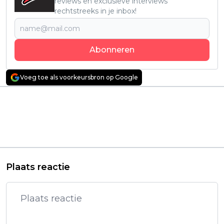
reviews en exclusieve interviews
rechtstreeks in je inbox!
Abonneren
Voeg toe als voorkeursbron op Google
Vorig artikel
Volgend artikel
HBO Max onthult
'Death by Lightning'
releasedatum én
trailer: nieuwe
eerste trailer van
historische Netflix-
nieuwe 'Game of
serie van 'Game of
Thrones'-serie
Thrones'-makers
Plaats reactie