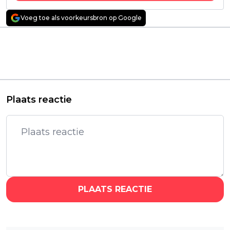
Voeg toe als voorkeursbron op Google
Vorig artikel
Volgend artikel
Nieuwe misdaadfilm
Misschien wel dé
over briljante
meest iconische
kunstvervalser nu te
western aller tijden
zien op Netflix
komt naar Netflix
Plaats reactie
PLAATS REACTIE