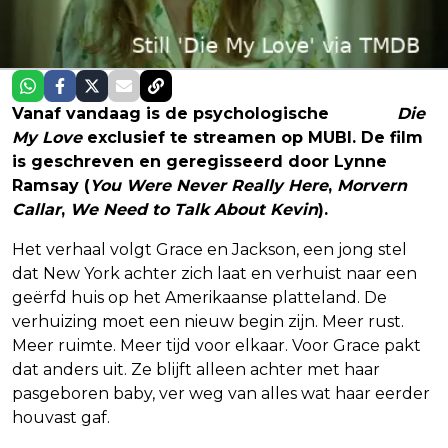
Vanaf vandaag is de psychologische
thriller
Die
My Love
exclusief te streamen op MUBI.
De film
is geschreven en geregisseerd door Lynne
Ramsay (
You Were Never Really Here
,
Morvern
Callar
,
We Need to Talk About Kevin
).
Het verhaal volgt Grace en Jackson, een jong stel
dat New York achter zich laat en verhuist naar een
geërfd huis op het Amerikaanse platteland. De
verhuizing moet een nieuw begin zijn. Meer rust.
Meer ruimte. Meer tijd voor elkaar. Voor Grace pakt
dat anders uit. Ze blijft alleen achter met haar
pasgeboren baby, ver weg van alles wat haar eerder
houvast gaf.