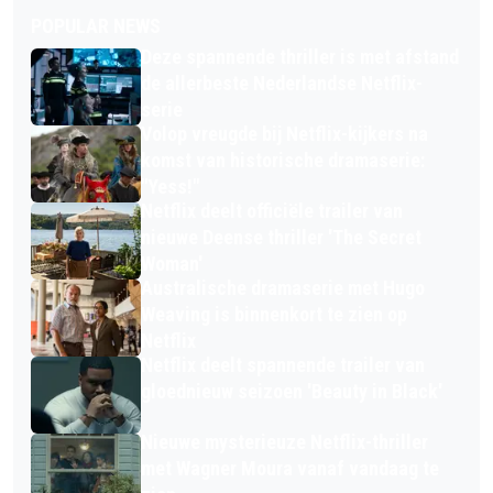
POPULAR NEWS
Deze spannende thriller is met afstand
de allerbeste Nederlandse Netflix-
serie
Volop vreugde bij Netflix-kijkers na
komst van historische dramaserie:
"Yess!"
Netflix deelt officiële trailer van
nieuwe Deense thriller 'The Secret
Woman'
Australische dramaserie met Hugo
Weaving is binnenkort te zien op
Netflix
Netflix deelt spannende trailer van
gloednieuw seizoen 'Beauty in Black'
Nieuwe mysterieuze Netflix-thriller
met Wagner Moura vanaf vandaag te