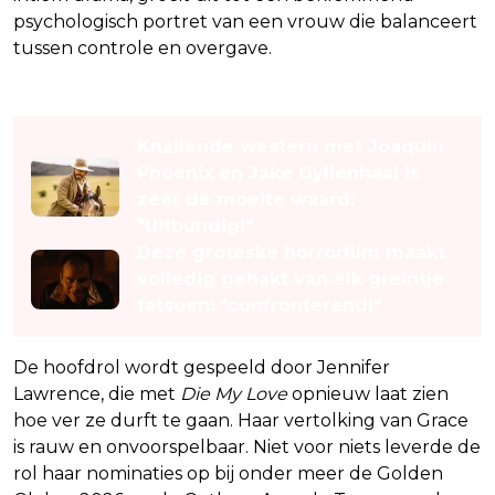
psychologisch portret van een vrouw die balanceert
tussen controle en overgave.
Lees ook
Knallende western met Joaquin
Phoenix en Jake Gyllenhaal is
zéér de moeite waard:
"Uitbundig!"
Deze groteske horrorfilm maakt
volledig gehakt van élk greintje
fatsoen: "confronterend!"
De hoofdrol wordt gespeeld door Jennifer
Lawrence, die met
Die My Love
opnieuw laat zien
hoe ver ze durft te gaan. Haar vertolking van Grace
is rauw en onvoorspelbaar. Niet voor niets leverde de
rol haar nominaties op bij onder meer de Golden