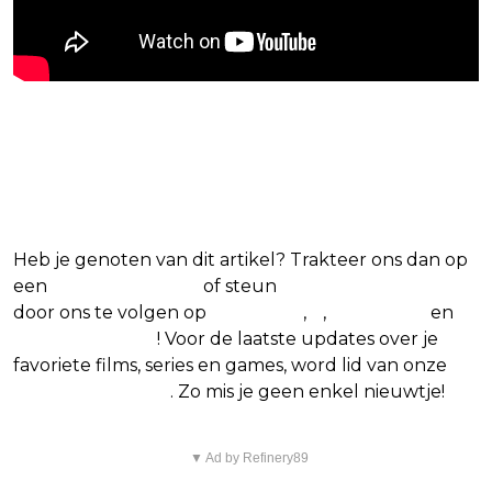
Blijf op de hoogte van jouw
favoriete films en series
Heb je genoten van dit artikel? Trakteer ons dan op
een
(virtuele) koffie
of steun
The Nerd Shepherd
door ons te volgen op
Facebook
,
X
,
Instagram
en
Google Nieuws
! Voor de laatste updates over je
favoriete films, series en games, word lid van onze
Facebook-groep
. Zo mis je geen enkel nieuwtje!
▼ Ad by Refinery89