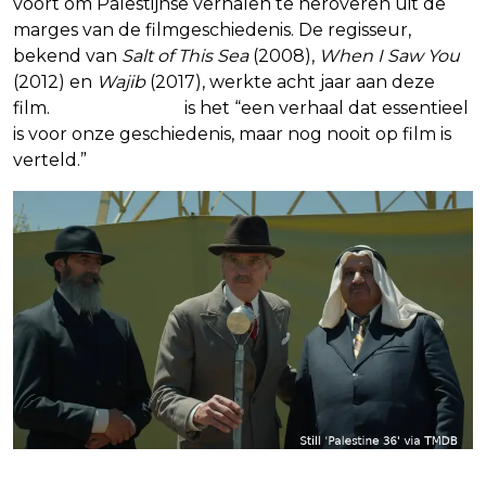
voort om Palestijnse verhalen te heroveren uit de
marges van de filmgeschiedenis. De regisseur,
bekend van
Salt of This Sea
(2008),
When I Saw You
(2012) en
Wajib
(2017), werkte acht jaar aan deze
film.
Volgens Jacir
is het “een verhaal dat essentieel
is voor onze geschiedenis, maar nog nooit op film is
verteld.”