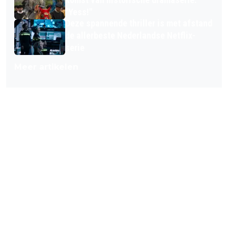
"Yess!"
Deze spannende thriller is met afstand
de allerbeste Nederlandse Netflix-
serie
Meer artikelen