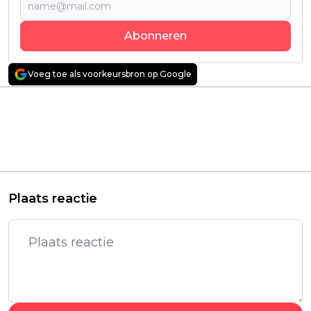
Abonneren
Voeg toe als voorkeursbron op Google
Vorig artikel
Volgend artikel
Nieuwe trailer van
Wereldberoemde
'Spactacus: The
found footage-
House of Ashur' laat
horrorfilm komt
niets aan de
binnenkort naar
verbeelding over
Netflix
Plaats reactie