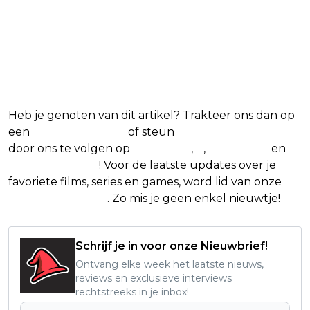
Blijf op de hoogte van jouw
favoriete films en series
Heb je genoten van dit artikel? Trakteer ons dan op
een
(virtuele) koffie
of steun
The Nerd Shepherd
door ons te volgen op
Facebook
,
X
,
Instagram
en
Google Nieuws
! Voor de laatste updates over je
favoriete films, series en games, word lid van onze
Facebook-groep
. Zo mis je geen enkel nieuwtje!
Schrijf je in voor onze Nieuwbrief!
Ontvang elke week het laatste nieuws,
reviews en exclusieve interviews
rechtstreeks in je inbox!