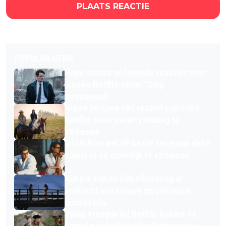
PLAATS REACTIE
POPULAR NEWS
Hoge scores en lovende reacties voor
nieuwe Netflix-serie: "Diep
ontroerend!"
Nieuw seizoen van razend populaire
Netflix-serie vanaf vandaag te
streamen
Misschien wel dé beste serie van deze
zomer is nu eindelijk te streamen
Kijkers zijn na één aflevering al
verkocht aan nieuwe mysterieuze
dramaserie
Volop vreugde bij Netflix-kijkers na
komst van historische dramaserie: