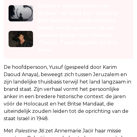
Duistere debuutroman van
'Arrival'- en 'Bird Box'-schrijver
Eric Heisserer wordt verfilmd
Netflix rondt opnames af van
nieuwe thriller met Charlize
Theron, Taron Egerton én Eric
Bana
De hoofdpersoon, Yusuf (gespeeld door Karim
Daoud Anaya), beweegt zich tussen Jeruzalem en
zijn landelijke thuisbasis terwijl het land langzaam in
brand staat. Zijn verhaal vormt het persoonlijke
anker in een bredere historische context: de jaren
vóór de Holocaust en het Britse Mandaat, die
uiteindelijk zouden leiden tot de oprichting van de
staat Israël in 1948.
Met
Palestine 36
zet Annemarie Jacir haar missie