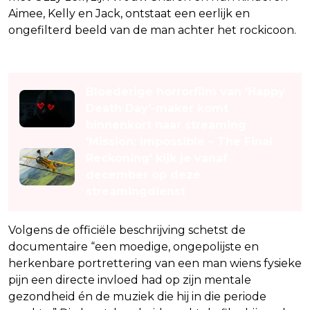
Aimee, Kelly en Jack, ontstaat een eerlijk en
ongefilterd beeld van de man achter het rockicoon.
Lees ook
Bloederige horrorfilm van 'Happy
Death Day'-maker komt
binnenkort naar streaming
'Mission: Impossible – The Final
Reckoning' kijk je vanaf
december op deze
streamingdienst
Volgens de officiële beschrijving schetst de
documentaire “een moedige, ongepolijste en
herkenbare portrettering van een man wiens fysieke
pijn een directe invloed had op zijn mentale
gezondheid én de muziek die hij in die periode