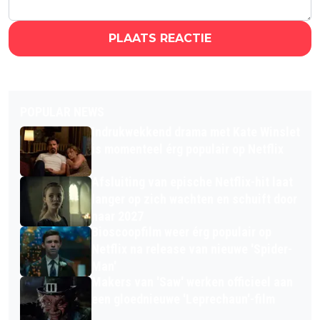
PLAATS REACTIE
POPULAR NEWS
Indrukwekkend drama met Kate Winslet
is momenteel érg populair op Netflix
Afsluiting van epische Netflix-hit laat
langer op zich wachten en schuift door
naar 2027
Bioscoopfilm weer érg populair op
Netflix na release van nieuwe 'Spider-
Man'
Makers van 'Saw' werken officieel aan
een gloednieuwe 'Leprechaun'-film