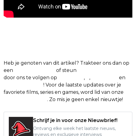
Blijf op de hoogte van jouw
favoriete films en series
Heb je genoten van dit artikel? Trakteer ons dan op
een
(virtuele) koffie
of steun
The Nerd Shepherd
door ons te volgen op
Facebook
,
X
,
Instagram
en
Google Nieuws
! Voor de laatste updates over je
favoriete films, series en games, word lid van onze
Facebook-groep
. Zo mis je geen enkel nieuwtje!
Schrijf je in voor onze Nieuwbrief!
Ontvang elke week het laatste nieuws,
reviews en exclusieve interviews