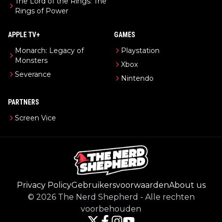
The Lord of the Rings: The
Rings of Power
APPLE TV+
GAMES
Monarch: Legacy of
Playstation
Monsters
Xbox
Severance
Nintendo
PARTNERS
Screen Vice
Privacy Policy
Gebruikersvoorwaarden
About us
©
2026
The Nerd Shepherd
-
Alle rechten
voorbehouden