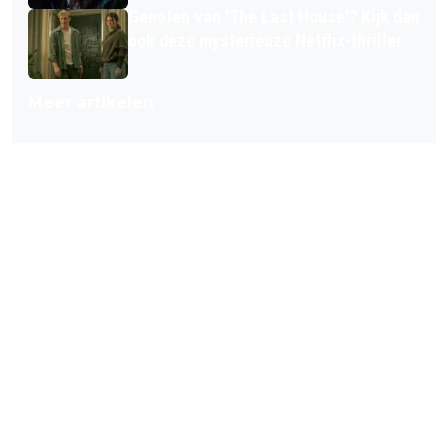
Genoten van 'The Last House'? Kijk dan
ook deze mysterieuze Netflix-thriller
Meer artikelen