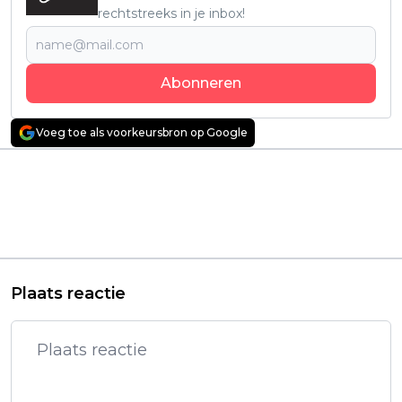
rechtstreeks in je inbox!
Abonneren
Voeg toe als voorkeursbron op Google
Vorig artikel
Volgend artikel
Netflix-kijkers geven
Netflix-kijkers smelten
hun goedkeuring aan
weg bij nieuwe
nieuwe misdaadserie:
romantische kerstfilm:
"Ik ben verkocht!"
"verrukkelijk en
charmant!"
Plaats reactie