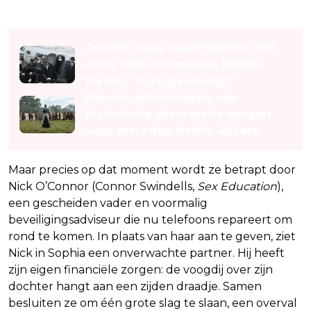
Lees ook
Jeremy Irons maakt indruk met
deze zéér spannende Netflix-
thriller: "écht geweldig!"
Nieuwe afleveringen van
historische dramaserie zorgen
voor tevreden Netflix-kijkers
Maar precies op dat moment wordt ze betrapt door
Nick O’Connor (Connor Swindells,
Sex Education
),
een gescheiden vader en voormalig
beveiligingsadviseur die nu telefoons repareert om
rond te komen. In plaats van haar aan te geven, ziet
Nick in Sophia een onverwachte partner. Hij heeft
zijn eigen financiële zorgen: de voogdij over zijn
dochter hangt aan een zijden draadje. Samen
besluiten ze om één grote slag te slaan, een overval