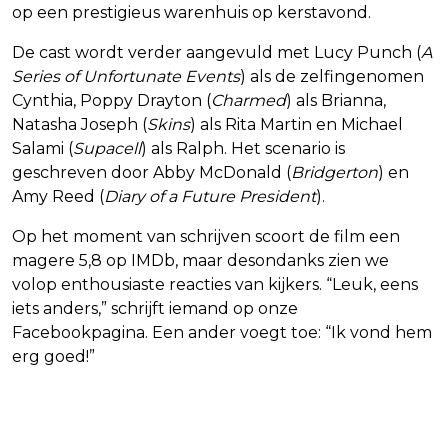
op een prestigieus warenhuis op kerstavond.
De cast wordt verder aangevuld met Lucy Punch (
A
Series of Unfortunate Events
) als de zelfingenomen
Cynthia, Poppy Drayton (
Charmed
) als Brianna,
Natasha Joseph (
Skins
) als Rita Martin en Michael
Salami (
Supacell
) als Ralph. Het scenario is
geschreven door Abby McDonald (
Bridgerton
) en
Amy Reed (
Diary of a Future President
).
Op het moment van schrijven scoort de film een
magere 5,8 op IMDb, maar desondanks zien we
volop enthousiaste reacties van kijkers. “Leuk, eens
iets anders,” schrijft iemand op onze
Facebookpagina. Een ander voegt toe: “Ik vond hem
erg goed!”