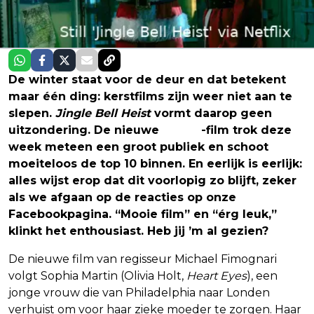
De winter staat voor de deur en dat betekent
maar één ding: kerstfilms zijn weer niet aan te
slepen.
Jingle Bell Heist
vormt daarop geen
uitzondering. De nieuwe
Netflix
-film trok deze
week meteen een groot publiek en schoot
moeiteloos de top 10 binnen. En eerlijk is eerlijk:
alles wijst erop dat dit voorlopig zo blijft, zeker
als we afgaan op de reacties op onze
Facebookpagina. “Mooie film” en “érg leuk,”
klinkt het enthousiast. Heb jij ’m al gezien?
De nieuwe film van regisseur Michael Fimognari
volgt Sophia Martin (Olivia Holt,
Heart Eyes
), een
jonge vrouw die van Philadelphia naar Londen
verhuist om voor haar zieke moeder te zorgen. Haar