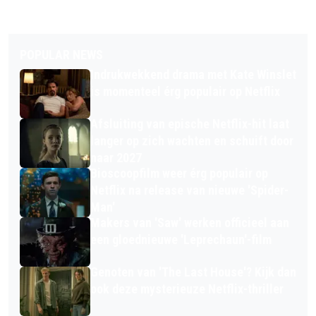
POPULAR NEWS
Indrukwekkend drama met Kate Winslet
is momenteel érg populair op Netflix
Afsluiting van epische Netflix-hit laat
langer op zich wachten en schuift door
naar 2027
Bioscoopfilm weer érg populair op
Netflix na release van nieuwe 'Spider-
Man'
Makers van 'Saw' werken officieel aan
een gloednieuwe 'Leprechaun'-film
Genoten van 'The Last House'? Kijk dan
ook deze mysterieuze Netflix-thriller