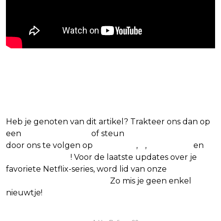
Blijf op de hoogte van jouw
favoriete Netflix-films en -series
Heb je genoten van dit artikel? Trakteer ons dan op
een
(virtuele) koffie
of steun
The Nerd Shepherd
door ons te volgen op
Facebook
,
X
,
Instagram
en
Google Nieuws
! Voor de laatste updates over je
favoriete Netflix-series, word lid van onze
Alles over
Netflix Facebook-groep.
Zo mis je geen enkel
nieuwtje!