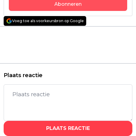
Abonneren
Voeg toe als voorkeursbron op Google
Vorig artikel
Volgend artikel
Will Sharpe is Mozart
Nieuwe anime van
in de nieuwe
studio achter 'Attack
historische dramaserie
on Titan' en 'Vinland
'Amadeus'
Saga' komt naar
Netflix
Plaats reactie
PLAATS REACTIE