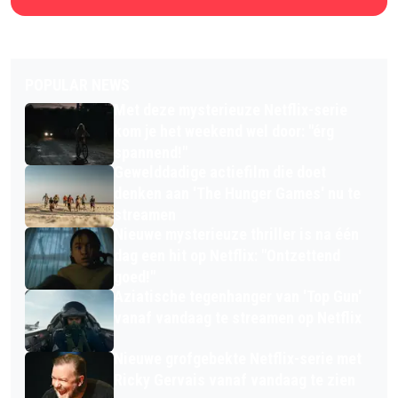
POPULAR NEWS
Met deze mysterieuze Netflix-serie
kom je het weekend wel door: "érg
spannend!"
Gewelddadige actiefilm die doet
denken aan 'The Hunger Games' nu te
streamen
Nieuwe mysterieuze thriller is na één
dag een hit op Netflix: "Ontzettend
goed!"
Aziatische tegenhanger van 'Top Gun'
vanaf vandaag te streamen op Netflix
Nieuwe grofgebekte Netflix-serie met
Ricky Gervais vanaf vandaag te zien