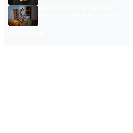
Nieuwe docuserie van 'Tiger King'-
maker scoort 100% op Rotten Tomatoes
Meer artikelen