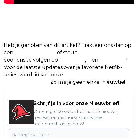
Blijf op de hoogte van jouw favoriete
Netflix-films en -series
Heb je genoten van dit artikel? Trakteer ons dan op
een
(virtuele) koffie
of steun
The Nerd Shepherd
door ons te volgen op
Facebook
,
X
en
Instagram
!
Voor de laatste updates over je favoriete Netflix-
series, word lid van onze
Alles over Netflix
Facebook-groep
.
Zo mis je geen enkel nieuwtje!
Schrijf je in voor onze Nieuwbrief!
Ontvang elke week het laatste nieuws,
reviews en exclusieve interviews
rechtstreeks in je inbox!