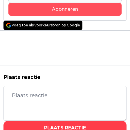
Abonneren
Voeg toe als voorkeursbron op Google
Vorig artikel
Volgend artikel
M. Night Shyamalan
Nieuwe spionage-
deelt de officiële
thriller 'Canary Black'
trailer van zijn
met Kate Beckinsale
nieuwste HBO-film
en Ray Stevenson
'Caddo Lake'
binnenkort te zien
Plaats reactie
PLAATS REACTIE