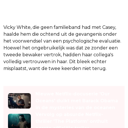
Vicky White, die geen familieband had met Casey,
haalde hem die ochtend uit de gevangenis onder
het voorwendsel van een psychologische evaluatie.
Hoewel het ongebruikelijk was dat ze zonder een
tweede bewaker vertrok, hadden haar collega's
volledig vertrouwen in haar. Dit bleek echter
misplaatst, want de twee keerden niet terug.
Lees ook
Nieuwe Netflix-docuserie 'Our
Oceans' duikt met Barack Obama
in de mysteries van de oceanen
Vervolg op absurde Netflix-
thriller 'The Platform' onthult