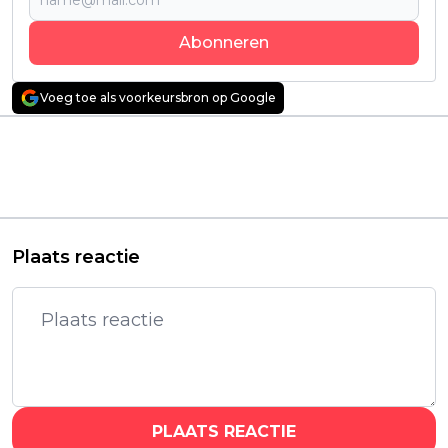
Abonneren
Voeg toe als voorkeursbron op Google
Vorig artikel
Volgend artikel
Netflix bestelt vervolg
Review: "Fea Farm" -
op de succesvolle
Een inclusieve,
Noorse avonturenfilm
zorgeloze
"Troll"
boerderijervaring
Plaats reactie
PLAATS REACTIE