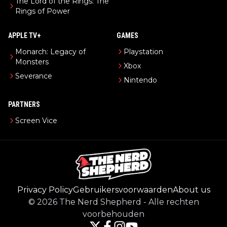
The Lord of the Rings: The
Rings of Power
APPLE TV+
GAMES
Monarch: Legacy of
Playstation
Monsters
Xbox
Severance
Nintendo
PARTNERS
Screen Vice
Privacy Policy
Gebruikersvoorwaarden
About us
©
2026
The Nerd Shepherd
-
Alle rechten
voorbehouden