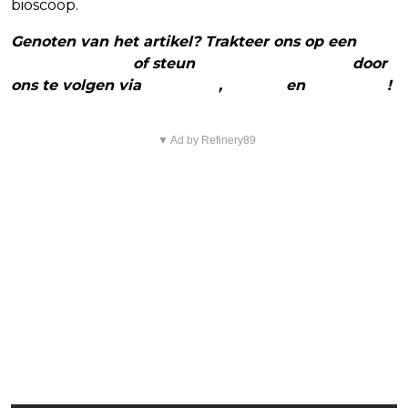
bioscoop.
Genoten van het artikel? Trakteer ons op een
(virtuele) koffie
of steun
The Nerd Shepherd
door
ons te volgen via
Facebook
,
Twitter
en
Instagram
!
▼ Ad by Refinery89