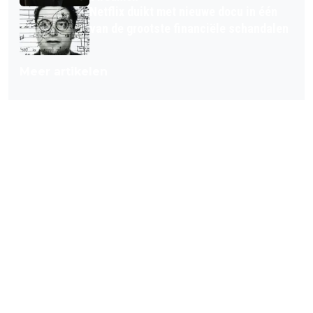
Netflix duikt met nieuwe docu in één
van de grootste financiële schandalen
Meer artikelen