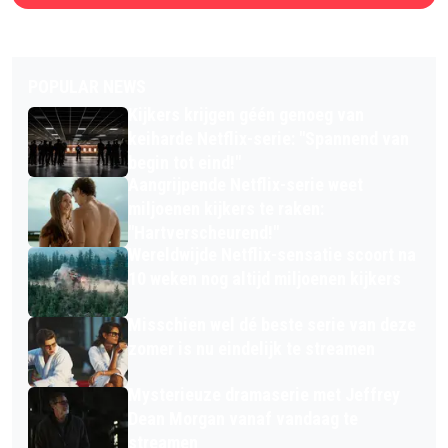
POPULAR NEWS
Kijkers krijgen géén genoeg van
keiharde Netflix-serie: "Spannend van
begin tot eind!"
Aangrijpende Netflix-serie weet
miljoenen kijkers te raken:
"Hartverscheurend!"
Wereldwijde Netflix-sensatie scoort na
10 weken nog altijd miljoenen kijkers
Misschien wel dé beste serie van deze
zomer is nu eindelijk te streamen
Mysterieuze dramaserie met Jeffrey
Dean Morgan vanaf vandaag te
streamen