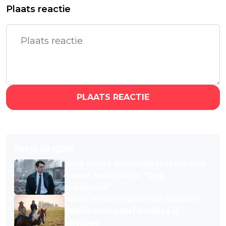
Plaats reactie
PLAATS REACTIE
POPULAR NEWS
Hoge scores en lovende reacties voor
nieuwe Netflix-serie: "Diep
ontroerend!"
Nieuw seizoen van razend populaire
Netflix-serie vanaf vandaag te
streamen