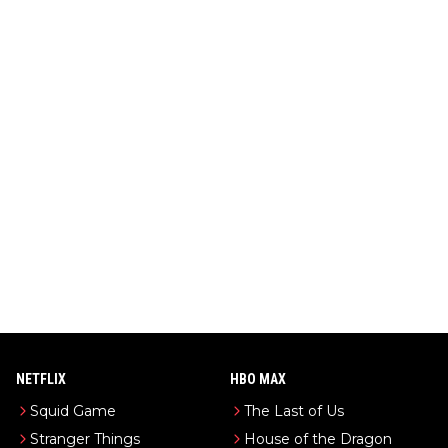
NETFLIX
HBO MAX
Squid Game
The Last of Us
Stranger Things
House of the Dragon