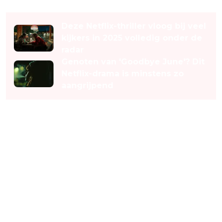
Lees ook
Deze Netflix-thriller vloog bij veel
kijkers in 2025 volledig onder de
radar
Genoten van 'Goodbye June'? Dit
Netflix-drama is minstens zo
aangrijpend