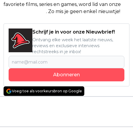
favoriete films, series en games, word lid van onze
Facebook-groep
. Zo mis je geen enkel nieuwtje!
Schrijf je in voor onze Nieuwbrief!
Ontvang elke week het laatste nieuws,
reviews en exclusieve interviews
rechtstreeks in je inbox!
Abonneren
Voeg toe als voorkeursbron op Google
Vorig artikel
Volgend artikel
Deze Netflix-thriller
Dit is met afstand de
vloog bij veel kijkers in
beste film die Netflix
2025 volledig onder
in 2025 heeft
de radar
uitgebracht