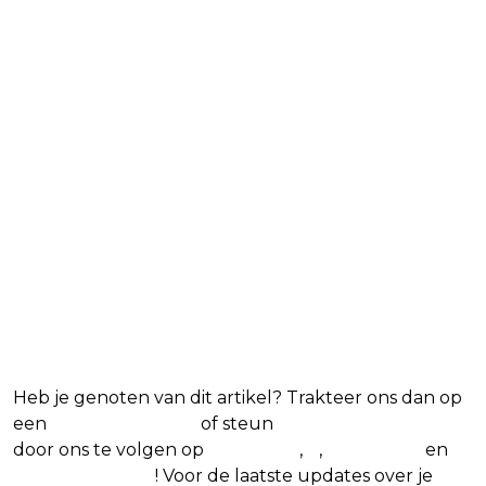
Blijf op de hoogte van jouw
favoriete films en series
Heb je genoten van dit artikel? Trakteer ons dan op
een
(virtuele) koffie
of steun
The Nerd Shepherd
door ons te volgen op
Facebook
,
X
,
Instagram
en
Google Nieuws
! Voor de laatste updates over je