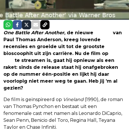
One Battle After Another
, de nieuwe
thriller
van
Paul Thomas Anderson, kreeg lovende
recensies en groeide uit tot de grootste
bioscoophit uit zijn carrière. Nu de film op
HBO
Max
te streamen is, gaat hij opnieuw als een
raket: sinds de release staat hij onafgebroken
op de nummer één-positie en lijkt hij daar
voorlopig niet meer weg te gaan. Heb jij ’m al
gezien?
De film is geïnspireerd op
Vineland
(1990), de roman
van Thomas Pynchon en bestaat uit een
fenomenale cast met namen als Leonardo DiCaprio,
Sean Penn, Benicio del Toro, Regina Hall, Teyana
Taylor en Chase Infiniti.