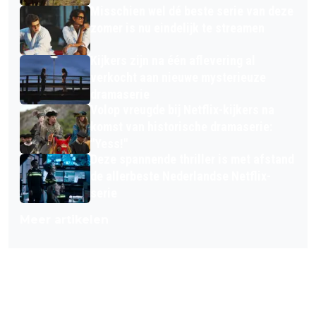
Misschien wel dé beste serie van deze
zomer is nu eindelijk te streamen
Kijkers zijn na één aflevering al
verkocht aan nieuwe mysterieuze
dramaserie
Volop vreugde bij Netflix-kijkers na
komst van historische dramaserie:
"Yess!"
Deze spannende thriller is met afstand
de allerbeste Nederlandse Netflix-
serie
Meer artikelen