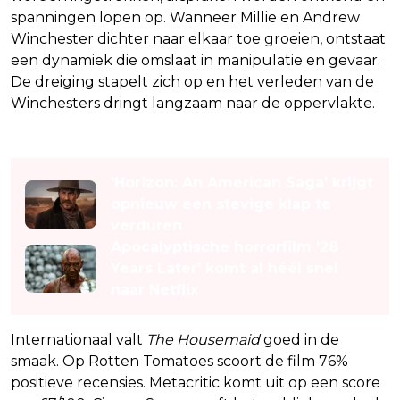
spanningen lopen op. Wanneer Millie en Andrew
Winchester dichter naar elkaar toe groeien, ontstaat
een dynamiek die omslaat in manipulatie en gevaar.
De dreiging stapelt zich op en het verleden van de
Winchesters dringt langzaam naar de oppervlakte.
Lees ook
'Horizon: An American Saga' krijgt
opnieuw een stevige klap te
verduren
Apocalyptische horrorfilm '28
Years Later' komt al héél snel
naar Netflix
Internationaal valt
The Housemaid
goed in de
smaak. Op Rotten Tomatoes scoort de film 76%
positieve recensies. Metacritic komt uit op een score