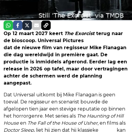
Op 12 maart 2027 keert
The Exorcist
terug naar
de bioscoop. Universal Pictures
heeft bevestigd
dat de nieuwe film van regisseur Mike Flanagan
die dag wereldwijd in première gaat. De
productie is inmiddels afgerond. Eerder lag een
release in 2026 op tafel, maar door vertragingen
achter de schermen werd de planning
aangepast.
Dat Universal uitkomt bij Mike Flanagan is geen
toeval. De regisseur en scenarist bouwde de
afgelopen tien jaar een stevige reputatie op binnen
het horrorgenre. Met series als
The Haunting of Hill
House
en
The Fall of the House of Usher
, en films als
Doctor Sleep
, liet hij zien dat hij klassieke
horror
kan