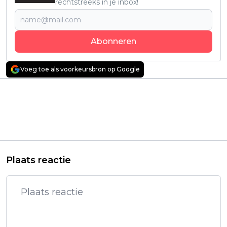
rechtstreeks in je inbox!
Abonneren
Voeg toe als voorkeursbron op Google
Vorig artikel
Volgend artikel
Emilia Clarke scoort
Met deze Netflix-
wereldwijd op Netflix
horrorfilm bezorgt
met aangrijpend
Amanda Seyfried je
drama: "Héél
een griezelige
ontroerend!"
filmavond
Plaats reactie