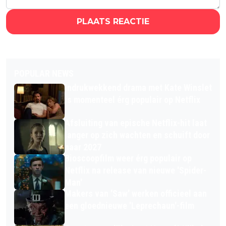
PLAATS REACTIE
POPULAR NEWS
Indrukwekkend drama met Kate Winslet
is momenteel érg populair op Netflix
Afsluiting van epische Netflix-hit laat
langer op zich wachten en schuift door
naar 2027
Bioscoopfilm weer érg populair op
Netflix na release van nieuwe 'Spider-
Man'
Makers van 'Saw' werken officieel aan
een gloednieuwe 'Leprechaun'-film