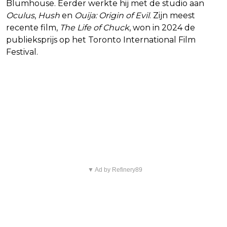
Blumhouse. Eerder werkte hij met de studio aan
Oculus
,
Hush
en
Ouija: Origin of Evil
. Zijn meest
recente film,
The Life of Chuck
, won in 2024 de
publieksprijs op het Toronto International Film
Festival.
Blijf op de hoogte van jouw
favoriete Netflix-films en -
series
▼ Ad by Refinery89