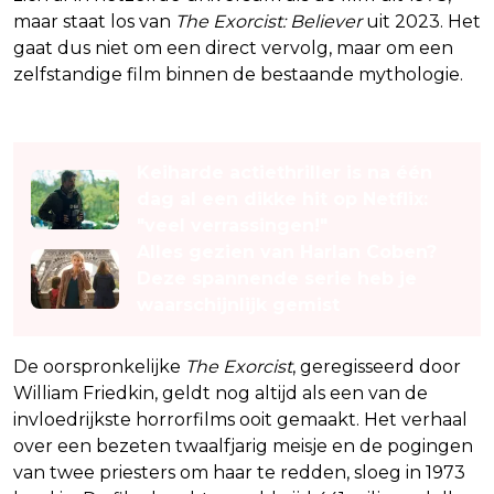
maar staat los van
The Exorcist: Believer
uit 2023. Het
gaat dus niet om een direct vervolg, maar om een
zelfstandige film binnen de bestaande mythologie.
Lees ook
Keiharde actiethriller is na één
dag al een dikke hit op Netflix:
"veel verrassingen!"
Alles gezien van Harlan Coben?
Deze spannende serie heb je
waarschijnlijk gemist
De oorspronkelijke
The Exorcist
, geregisseerd door
William Friedkin, geldt nog altijd als een van de
invloedrijkste horrorfilms ooit gemaakt. Het verhaal
over een bezeten twaalfjarig meisje en de pogingen
van twee priesters om haar te redden, sloeg in 1973