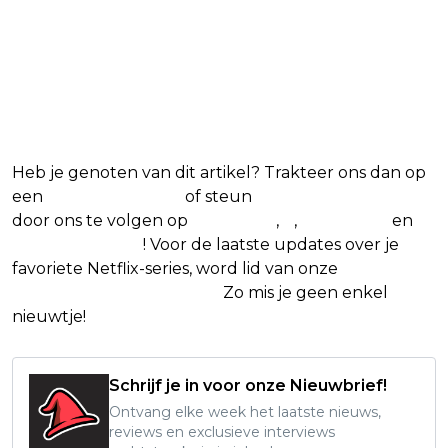
Heb je genoten van dit artikel? Trakteer ons dan op
een
(virtuele) koffie
of steun
The Nerd Shepherd
door ons te volgen op
Facebook
,
X
,
Instagram
en
Google Nieuws
! Voor de laatste updates over je
favoriete Netflix-series, word lid van onze
Alles over
Netflix Facebook-groep
.
Zo mis je geen enkel
nieuwtje!
Schrijf je in voor onze Nieuwbrief!
Ontvang elke week het laatste nieuws,
reviews en exclusieve interviews