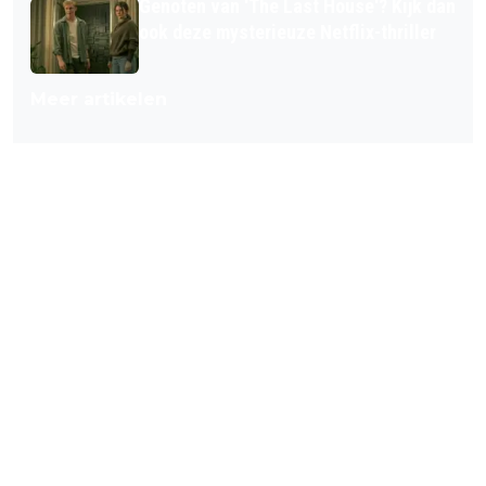
Genoten van 'The Last House'? Kijk dan
ook deze mysterieuze Netflix-thriller
Meer artikelen