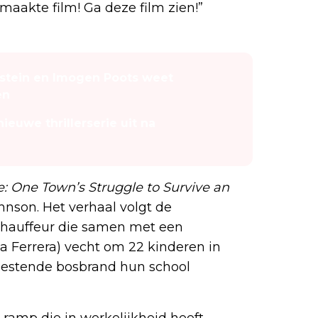
akte film! Ga deze film zien!”
dstein en Imogen Poots weet
en
ieuwe thrillerserie uit na
e: One Town’s Struggle to Survive an
ohnson. Het verhaal volgt de
chauffeur die samen met een
a Ferrera) vecht om 22 kinderen in
oestende bosbrand hun school
 ramp die in werkelijkheid heeft