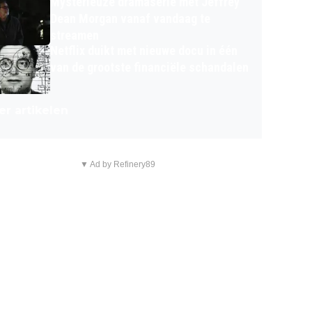
Mysterieuze dramaserie met Jeffrey
Dean Morgan vanaf vandaag te
streamen
Netflix duikt met nieuwe docu in één
van de grootste financiële schandalen
r artikelen
▼ Ad by Refinery89