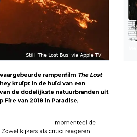
Mee
e waargebeurde rampenfilm
The Lost
ey kruipt in de huid van een
 van de dodelijkste natuurbranden uit
Fire van 2018 in Paradise,
s
volgens FlixPatrol
momenteel de
Zowel kijkers als critici reageren