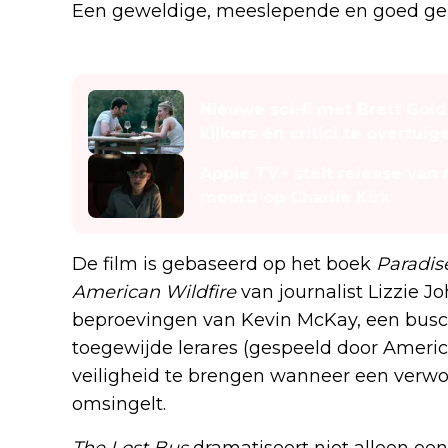
Een geweldige, meeslepende en goed gema
Lees ook
Nieuwe sci-fi met Brett Gol
kijkers én critici te overtuig
Apple TV+ stelt release van n
moord op Charlie Kirk
De film is gebaseerd op het boek
Paradis
American Wildfire
van journalist Lizzie J
beproevingen van Kevin McKay, een bus
toegewijde lerares (gespeeld door Americ
veiligheid te brengen wanneer een verw
omsingelt.
The Lost Bus
dramatiseert niet alleen een