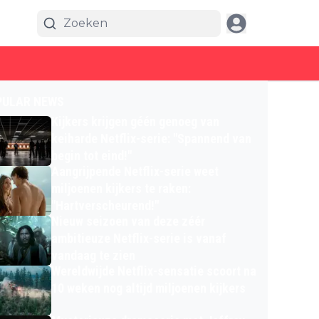
PULAR NEWS
Kijkers krijgen géén genoeg van
keiharde Netflix-serie: "Spannend van
begin tot eind!"
Aangrijpende Netflix-serie weet
miljoenen kijkers te raken:
"Hartverscheurend!"
Nieuw seizoen van deze zéér
ambitieuze Netflix-serie is vanaf
vandaag te zien
Wereldwijde Netflix-sensatie scoort na
10 weken nog altijd miljoenen kijkers