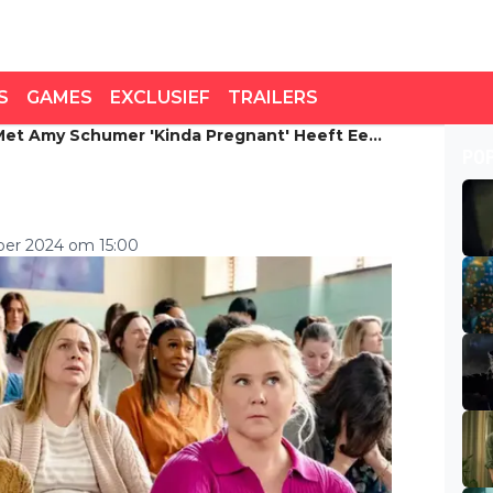
S
GAMES
EXCLUSIEF
TRAILERS
Met Amy Schumer 'Kinda Pregnant' Heeft Een
met Amy Schumer 'Kinda
PO
asedatum te pakken
ber 2024 om 15:00