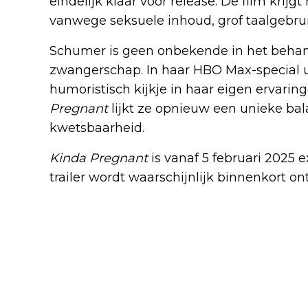
eindelijk klaar voor release. De film krij
vanwege seksuele inhoud, grof taalgebru
Schumer is geen onbekende in het beha
zwangerschap. In haar HBO Max-special ui
humoristisch kijkje in haar eigen ervari
Pregnant
lijkt ze opnieuw een unieke ba
kwetsbaarheid.
Kinda Pregnant
is vanaf 5 februari 2025 ex
trailer wordt waarschijnlijk binnenkort on