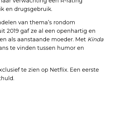
gt naar verwachting een R-rating
ik en drugsgebruik.
ndelen van thema’s rondom
t 2019 gaf ze al een openhartig en
ngen als aanstaande moeder. Met
Kinda
lans te vinden tussen humor en
clusief te zien op Netflix. Een eerste
thuld.