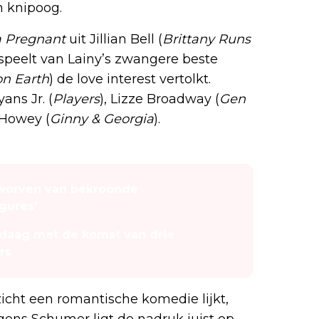
 knipoog.
a Pregnant
uit Jillian Bell (
Brittany Runs
l speelt van Lainy’s zwangere beste
on Earth
) de love interest vertolkt.
ns Jr. (
Players
), Lizze Broadway (
Gen
 Howey (
Ginny & Georgia
).
erworven van bekroonde
igures'
ndaag met de komst van drie
rs
icht een romantische komedie lijkt,
lgens Schumer ligt de nadruk juist op