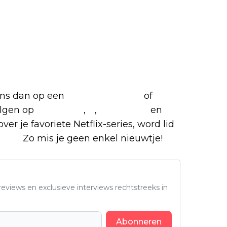
etflix-films en -series
 ons dan op een
(virtuele) koffie
of
olgen op
Facebook
,
X
,
Instagram
en
ver je favoriete Netflix-series, word lid
roep
.
Zo mis je geen enkel nieuwtje!
eviews en exclusieve interviews rechtstreeks in
Abonneren