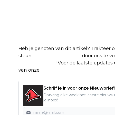
Blijf op de hoogte van jouw favoriete N
Heb je genoten van dit artikel? Trakteer
steun
The Nerd Shepherd
door ons te v
Google Nieuws
! Voor de laatste updates o
van onze
Alles over Netflix Facebook-g
Schrijf je in voor onze Nieuwbrief!
Ontvang elke week het laatste nieuws, r
je inbox!