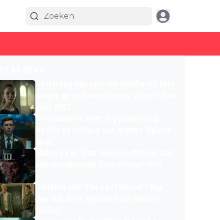
PULAR NEWS
Afsluiting van epische Netflix-hit laat
langer op zich wachten en schuift door
naar 2027
Bioscoopfilm weer érg populair op
Netflix na release van nieuwe 'Spider-
Man'
Makers van 'Saw' werken officieel aan
een gloednieuwe 'Leprechaun'-film
Genoten van 'The Last House'? Kijk
dan ook deze mysterieuze Netflix-
thriller