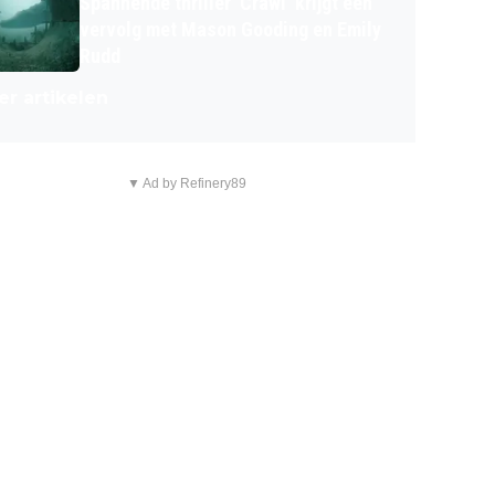
Spannende thriller 'Crawl' krijgt een
vervolg met Mason Gooding en Emily
Rudd
r artikelen
▼ Ad by Refinery89