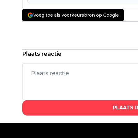
Voeg toe als voorkeursbron op Google
Vorig artikel
'Evil Dead Rise'-maker Lee Cronin
werkt aan een gloednieuwe 'The
Mummy'-film
Plaats reactie
PLAATS 