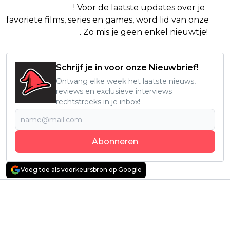
Google Nieuws
! Voor de laatste updates over je
favoriete films, series en games, word lid van onze
Facebook-groep
. Zo mis je geen enkel nieuwtje!
Schrijf je in voor onze Nieuwbrief!
Ontvang elke week het laatste nieuws,
reviews en exclusieve interviews
rechtstreeks in je inbox!
Abonneren
Voeg toe als voorkeursbron op Google
Vorig artikel
Volgend artikel
HBO duikt in duistere
Exclusief: Vervolg op
moordzaak met
dé Netflix-sensatie uit
nieuwe true crime-
2024 wordt een
serie 'Murder in
grootschalige