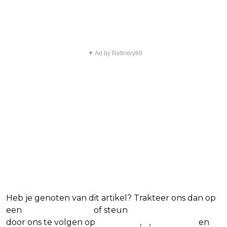
favoriete films en series
▼ Ad by Refinery89
Heb je genoten van dit artikel? Trakteer ons dan op
een
(virtuele) koffie
of steun
The Nerd Shepherd
door ons te volgen op
Facebook
,
X
,
Instagram
en