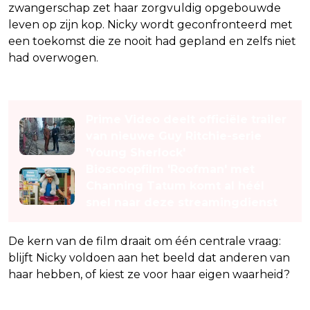
zwangerschap zet haar zorgvuldig opgebouwde
leven op zijn kop. Nicky wordt geconfronteerd met
een toekomst die ze nooit had gepland en zelfs niet
had overwogen.
Lees ook
Prime Video deelt officiële trailer
van nieuwe Guy Ritchie-serie
'Young Sherlock'
Bioscoopfilm 'Roofman' met
Channing Tatum komt al héél
snel naar deze streamingdienst
De kern van de film draait om één centrale vraag:
blijft Nicky voldoen aan het beeld dat anderen van
haar hebben, of kiest ze voor haar eigen waarheid?