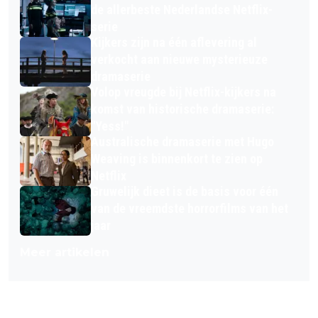
de allerbeste Nederlandse Netflix-
serie
Kijkers zijn na één aflevering al
verkocht aan nieuwe mysterieuze
dramaserie
Volop vreugde bij Netflix-kijkers na
komst van historische dramaserie:
"Yess!"
Australische dramaserie met Hugo
Weaving is binnenkort te zien op
Netflix
Gruwelijk dieet is de basis voor één
van de vreemdste horrorfilms van het
jaar
Meer artikelen