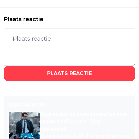
Glitterball City'
rampenfilm
Plaats reactie
PLAATS REACTIE
POPULAR NEWS
Hoge scores en lovende reacties voor
nieuwe Netflix-serie: "Diep
ontroerend!"
Deze spannende thriller is met afstand