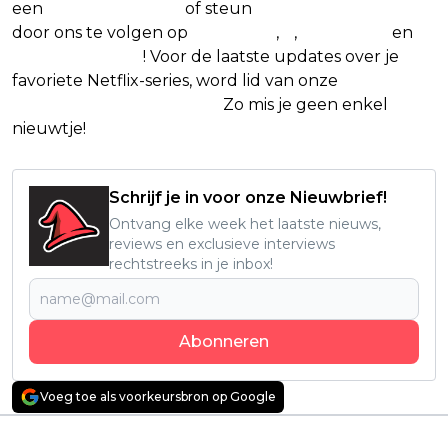
een
(virtuele) koffie
of steun
The Nerd Shepherd
door ons te volgen op
Facebook
,
X
,
Instagram
en
Google Nieuws
! Voor de laatste updates over je
favoriete Netflix-series, word lid van onze
Alles over
Netflix Facebook-groep.
Zo mis je geen enkel
nieuwtje!
Schrijf je in voor onze Nieuwbrief!
Ontvang elke week het laatste nieuws,
reviews en exclusieve interviews
rechtstreeks in je inbox!
Abonneren
Voeg toe als voorkeursbron op Google
Vorig artikel
Volgend artikel
Infinity Ward deelt
Jean Dujardin is Don