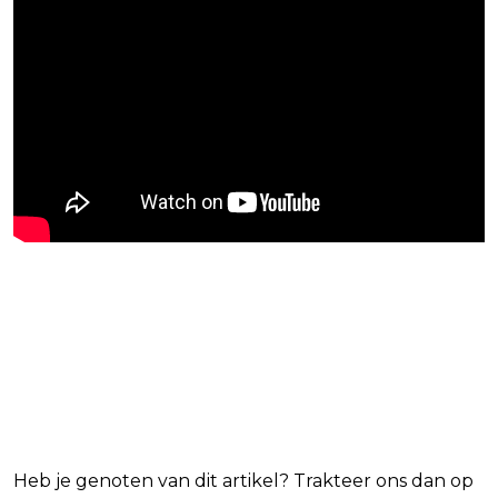
Blijf op de hoogte van jouw
favoriete Netflix-films en -
series
Heb je genoten van dit artikel? Trakteer ons dan op