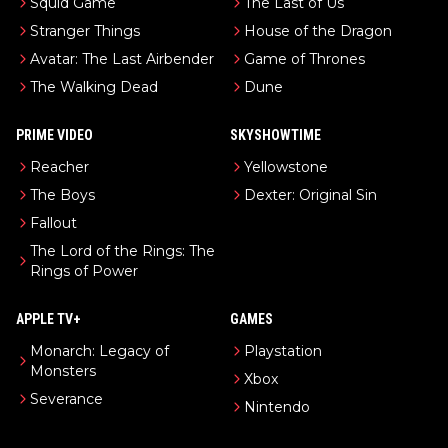
Squid Game
The Last of Us
Stranger Things
House of the Dragon
Avatar: The Last Airbender
Game of Thrones
The Walking Dead
Dune
PRIME VIDEO
SKYSHOWTIME
Reacher
Yellowstone
The Boys
Dexter: Original Sin
Fallout
The Lord of the Rings: The
Rings of Power
APPLE TV+
GAMES
Monarch: Legacy of
Playstation
Monsters
Xbox
Severance
Nintendo