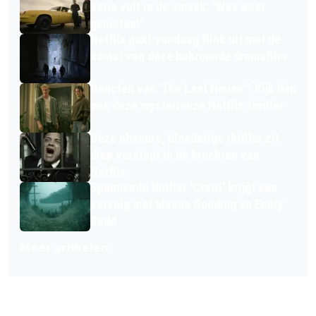
serie valt in de smaak: "Was weer
genieten!"
Netflix pakt vandaag flink uit met de
komst van deze bekroonde dramafilm
Genoten van 'The Last House'? Kijk dan
ook deze mysterieuze Netflix-thriller
Deze obscure, bloederige thriller zit
diep verstopt in de krochten van
Netflix
Spannende thriller 'Crawl' krijgt een
vervolg met Mason Gooding en Emily
Rudd
Meer artikelen