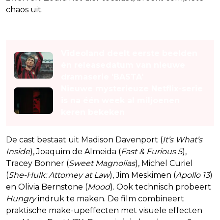
chaos uit.
Lees ook
Videoland deelt eerste beelden
én releasedatum van nieuwe
dramaserie 'BASTA'
Nieuwe mysterieuze Netflix-serie
is na één week al miljoenen
keren bekeken
De cast bestaat uit Madison Davenport (
It’s What’s
Inside
), Joaquim de Almeida (
Fast & Furious 5
),
Tracey Bonner (
Sweet Magnolias
), Michel Curiel
(
She-Hulk: Attorney at Law
), Jim Meskimen (
Apollo 13
)
en Olivia Bernstone (
Mood
). Ook technisch probeert
Hungry
indruk te maken. De film combineert
praktische make-upeffecten met visuele effecten