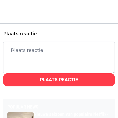
eerste explosieve
Diego de la Vega in
trailer van 'Call of
officiële trailer van
Duty: Modern Warfare
nieuwe 'Zorro'-serie
4'
Plaats reactie
PLAATS REACTIE
POPULAR NEWS
Nieuwe seizoen van populaire Netflix-