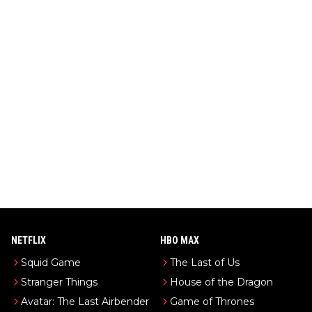
NETFLIX
HBO MAX
Squid Game
The Last of Us
Stranger Things
House of the Dragon
Avatar: The Last Airbender
Game of Thrones