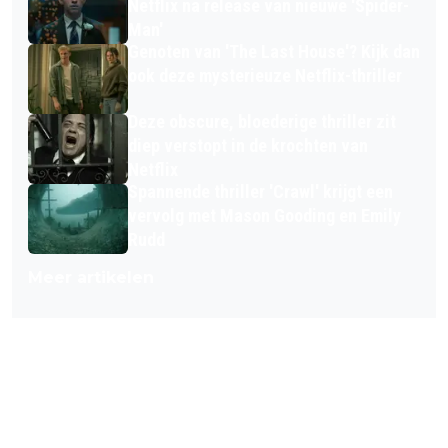
Netflix na release van nieuwe 'Spider-
Man'
Genoten van 'The Last House'? Kijk dan
ook deze mysterieuze Netflix-thriller
Deze obscure, bloederige thriller zit
diep verstopt in de krochten van
Netflix
Spannende thriller 'Crawl' krijgt een
vervolg met Mason Gooding en Emily
Rudd
Meer artikelen