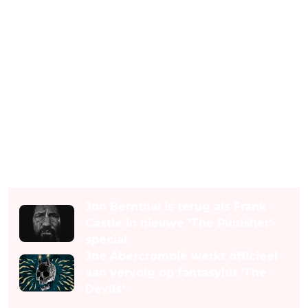
Lees ook
Jon Bernthal is terug als Frank
Castle in nieuwe 'The Punisher'-
special
Joe Abercrombie werkt officieel
aan vervolg op fantasyhit 'The
Devils'