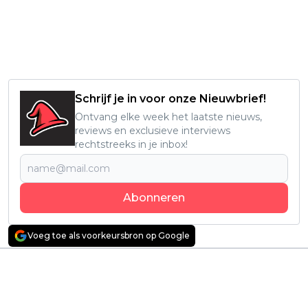
Schrijf je in voor onze Nieuwbrief!
Ontvang elke week het laatste nieuws,
reviews en exclusieve interviews
rechtstreeks in je inbox!
Abonneren
Voeg toe als voorkeursbron op Google
Vorig artikel
Volgend artikel
Ouderen gaan
Nieuwe spionageserie
volledig door het lint
is al gecanceld
in deze bloedige
voordat het verhaal