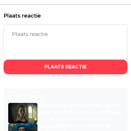
Netflix-nachtmerrie
écht kan beginnen
Plaats reactie
PLAATS REACTIE
POPULAR NEWS
Afsluiting van epische Netflix-hit laat
langer op zich wachten en schuift door
naar 2027
Bioscoopfilm weer érg populair op