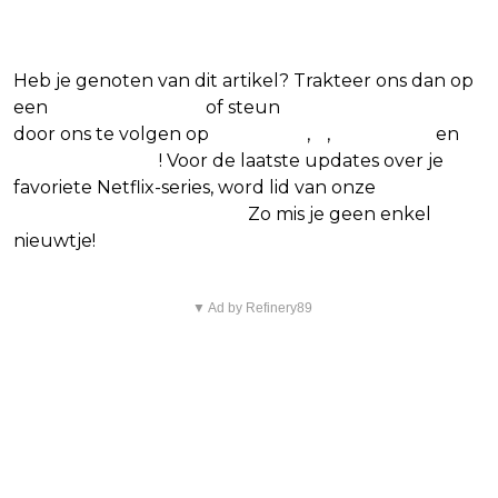
series
Heb je genoten van dit artikel? Trakteer ons dan op
een
(virtuele) koffie
of steun
The Nerd Shepherd
door ons te volgen op
Facebook
,
X
,
Instagram
en
Google Nieuws
! Voor de laatste updates over je
favoriete Netflix-series, word lid van onze
Alles over
Netflix Facebook-groep.
Zo mis je geen enkel
nieuwtje!
▼ Ad by Refinery89