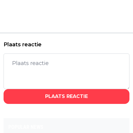
Mysterieuze nieuwe
Nieuwe thrillerserie is
thriller '11817' met
na één dag een hit op
'Narcos'-acteur komt
Netflix: "Zelfs de
in 2026 naar Netflix
plottwist had een
plottwist!"
Plaats reactie
PLAATS REACTIE
POPULAR NEWS