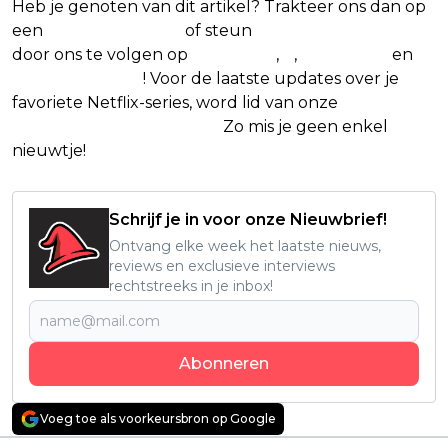
Heb je genoten van dit artikel? Trakteer ons dan op
een
(virtuele) koffie
of steun
The Nerd Shepherd
door ons te volgen op
Facebook
,
X
,
Instagram
en
Google Nieuws
! Voor de laatste updates over je
favoriete Netflix-series, word lid van onze
Alles over
Netflix Facebook-groep.
Zo mis je geen enkel
nieuwtje!
Schrijf je in voor onze Nieuwbrief!
Ontvang elke week het laatste nieuws,
reviews en exclusieve interviews
rechtstreeks in je inbox!
Abonneren
Voeg toe als voorkeursbron op Google
Vorig artikel
Volgend artikel