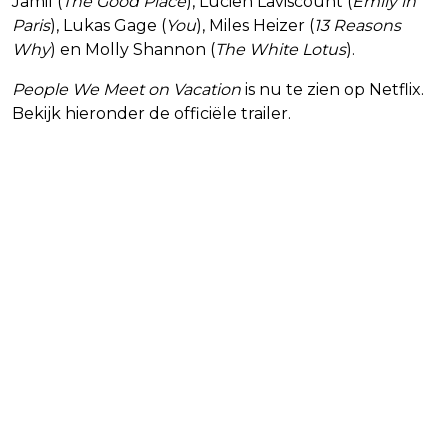
Jamil (
The Good Place
), Lucien Laviscount (
Emily in
Paris
), Lukas Gage (
You
), Miles Heizer (
13 Reasons
Why
) en Molly Shannon (
The White Lotus
).
People We Meet on Vacation
is nu te zien op Netflix.
Bekijk hieronder de officiële trailer.