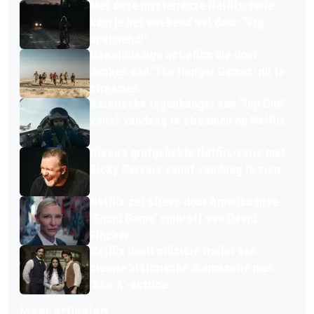
Met deze mysterieuze Netflix-serie
kom je het weekend wel door: "érg
spannend!"
Gewelddadige actiefilm die doet
denken aan 'The Hunger Games' nu te
streamen
Aziatische tegenhanger van 'Top Gun'
vanaf vandaag te streamen op Netflix
Nieuwe grofgebekte Netflix-serie met
Ricky Gervais vanaf vandaag te zien
Netflix zet streep door Amerikaanse
'Squid Game' spin-off van David
Fincher
Netflix deelt officiële trailer van
nieuwe historische dramaserie met
'Saw X'-actrice
Meer artikelen