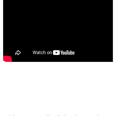
Blijf op de hoogte van jouw
favoriete Netflix-films en -
series