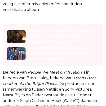
vraag rijst of er misschien méér speelt dan
vriendschap alleen.
Lees ook
Prime Video pakt binnenkort uit
met de komst van nieuwe
piratenfilm 'The Bluff'
Alle seizoenen van iconische
dramaserie met Chris Pratt
komen naar Netflix
De regie van
People We Meet on Vacation
is in
handen van Brett Haley, bekend van
Hearts Beat
Loud
en
All the Bright Places
. De productie is een
samenwerking tussen Netflix en Sony Pictures.
Naast Blyth en Bader bestaat de cast uit onder
anderen Sarah Catherine Hook (
First Kill
), Jameela