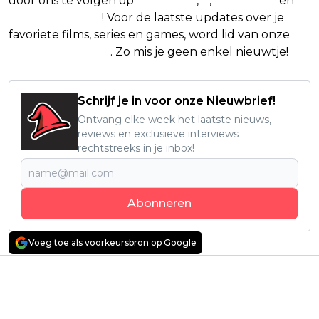
door ons te volgen op
Facebook
,
X
,
Instagram
en
Google Nieuws
! Voor de laatste updates over je
favoriete films, series en games, word lid van onze
Facebook-groep
. Zo mis je geen enkel nieuwtje!
Schrijf je in voor onze Nieuwbrief!
Ontvang elke week het laatste nieuws,
reviews en exclusieve interviews
rechtstreeks in je inbox!
Abonneren
Voeg toe als voorkeursbron op Google
Vorig artikel
Volgend artikel
'We Bury the Dead'
Nieuwe rampenfilm
trailer: Daisy Ridley
met Matthew
moet zien te
McConaughey vanaf