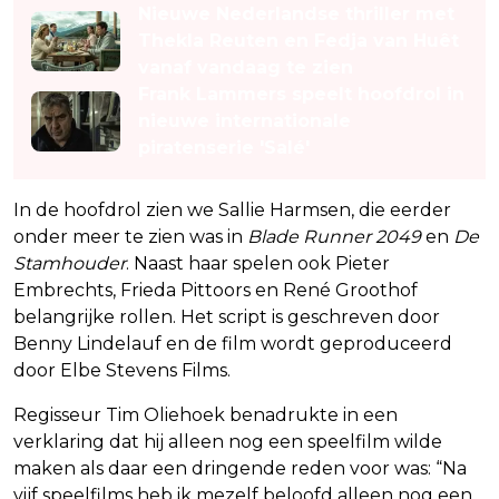
Nieuwe Nederlandse thriller met
Thekla Reuten en Fedja van Huêt
vanaf vandaag te zien
Frank Lammers speelt hoofdrol in
nieuwe internationale
piratenserie 'Salé'
In de hoofdrol zien we Sallie Harmsen, die eerder
onder meer te zien was in
Blade Runner 2049
en
De
Stamhouder
. Naast haar spelen ook Pieter
Embrechts, Frieda Pittoors en René Groothof
belangrijke rollen. Het script is geschreven door
Benny Lindelauf en de film wordt geproduceerd
door Elbe Stevens Films.
Regisseur Tim Oliehoek benadrukte in een
verklaring dat hij alleen nog een speelfilm wilde
maken als daar een dringende reden voor was: “Na
vijf speelfilms heb ik mezelf beloofd alleen nog een