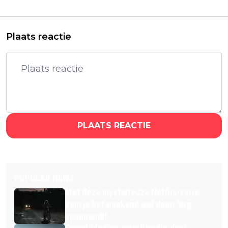
overleven in een
vandaag te streamen
zombie apocalypse
Plaats reactie
PLAATS REACTIE
POPULAR NEWS
Met deze mysterieuze Netflix-serie
kom je het weekend wel door: "érg
spannend!"
Gewelddadige actiefilm die doet