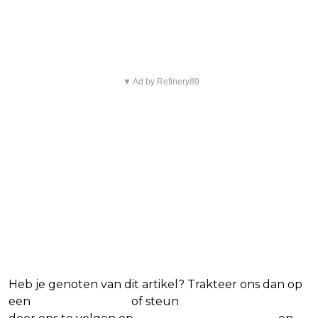
favoriete films en series
▼ Ad by Refinery89
Heb je genoten van dit artikel? Trakteer ons dan op
een
(virtuele) koffie
of steun
The Nerd Shepherd