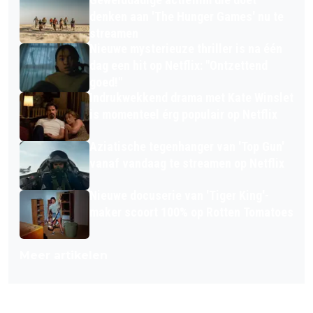
denken aan 'The Hunger Games' nu te
streamen
Nieuwe mysterieuze thriller is na één
dag een hit op Netflix: "Ontzettend
goed!"
Indrukwekkend drama met Kate Winslet
is momenteel érg populair op Netflix
Aziatische tegenhanger van 'Top Gun'
vanaf vandaag te streamen op Netflix
Nieuwe docuserie van 'Tiger King'-
maker scoort 100% op Rotten Tomatoes
Meer artikelen