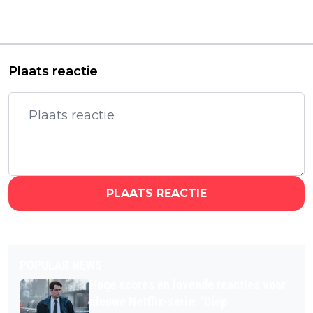
geraakt door nieuw
trailer hint op nieuw
ontroerend drama:
seizoen van 'La Casa
"Hartverwarmend!"
de Papel'
Plaats reactie
PLAATS REACTIE
POPULAR NEWS
Hoge scores en lovende reacties voor
nieuwe Netflix-serie: "Diep