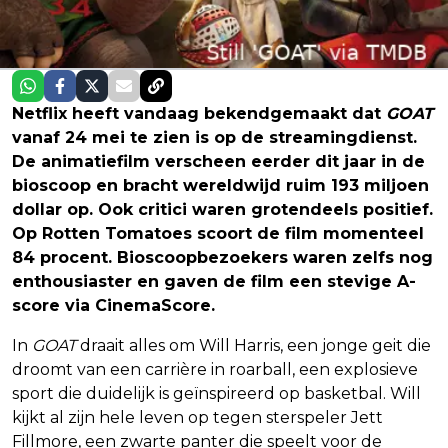
Netflix heeft vandaag bekendgemaakt dat
GOAT
vanaf 24 mei te zien is op de streamingdienst.
De animatiefilm verscheen eerder dit jaar in de
bioscoop en bracht wereldwijd ruim 193 miljoen
dollar op. Ook critici waren grotendeels positief.
Op Rotten Tomatoes scoort de film momenteel
84 procent. Bioscoopbezoekers waren zelfs nog
enthousiaster en gaven de film een stevige A-
score via CinemaScore.
In
GOAT
draait alles om Will Harris, een jonge geit die
droomt van een carrière in roarball, een explosieve
sport die duidelijk is geïnspireerd op basketbal. Will
kijkt al zijn hele leven op tegen sterspeler Jett
Fillmore, een zwarte panter die speelt voor de