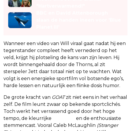
"Hartverwarmend!"
BBC en David Attenborough
slaan de handen ineen voor 'Blue
Planet III'
Wanneer een video van Will viraal gaat nadat hij een
tegenstander compleet heeft vernederd op het
veld, krijgt hij plotseling de kans van zijn leven. Hij
wordt binnengehaald door de Thorns, al zit
sterspeler Jett daar totaal niet op te wachten. Wat
volgt is een energieke sportfilm vol botsende ego’s,
harde lessen en natuurlijk een flinke dosis humor.
De grote kracht van
GOAT
zit niet eens in het verhaal
zelf. De film leunt zwaar op bekende sportclichés.
Toch werkt het verrassend goed door het hoge
tempo, de kleurrijke
animatie
en de enthousiaste
stemmencast. Vooral Caleb McLaughlin
(Stranger