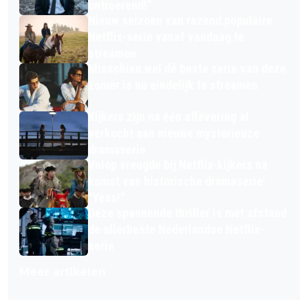
ontroerend!"
Nieuw seizoen van razend populaire
Netflix-serie vanaf vandaag te
streamen
Misschien wel dé beste serie van deze
zomer is nu eindelijk te streamen
Kijkers zijn na één aflevering al
verkocht aan nieuwe mysterieuze
dramaserie
Volop vreugde bij Netflix-kijkers na
komst van historische dramaserie:
"Yess!"
Deze spannende thriller is met afstand
de allerbeste Nederlandse Netflix-
serie
Meer artikelen