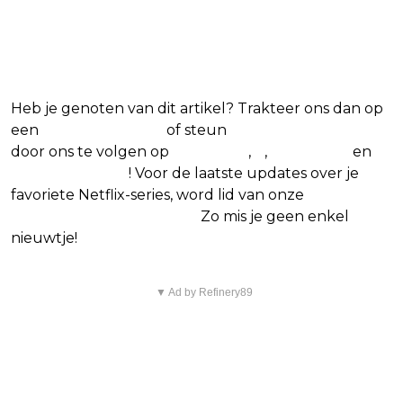
favoriete Netflix-films en -
series
Heb je genoten van dit artikel? Trakteer ons dan op
een
(virtuele) koffie
of steun
The Nerd Shepherd
door ons te volgen op
Facebook
,
X
,
Instagram
en
Google Nieuws
! Voor de laatste updates over je
favoriete Netflix-series, word lid van onze
Alles over
Netflix Facebook-groep.
Zo mis je geen enkel
nieuwtje!
▼ Ad by Refinery89